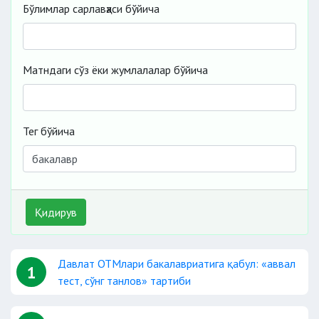
Бўлимлар сарлавҳаси бўйича
Матндаги сўз ёки жумлалалар бўйича
Тег бўйича
Қидирув
Давлат ОТМлари бакалавриатига қабул: «аввал
1
тест, сўнг танлов» тартиби