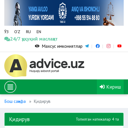
ЎЗ
O‘Z
RU
EN
24/7 ҳуқуқий маслаҳат
Махсус имкониятлар
Кириш
Бош саҳифа
Қидирув
Қидирув
Топилган натижалар 4 та