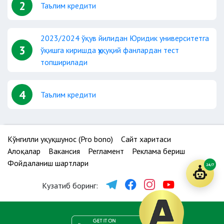
2
Таълим кредити
2023/2024 ўқув йилидан Юридик университетга
3
ўқишга киришда ҳуқуқий фанлардан тест
топширилади
4
Таълим кредити
Кўнгилли ҳуқуқшунос (Pro bono)
Сайт харитаси
Алоқалар
Вакансия
Регламент
Реклама бериш
Фойдаланиш шартлари
24/7
Кузатиб боринг: