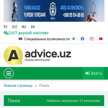
ЎЗ
O‘Z
RU
EN
24/7 ҳуқуқий маслаҳат
Специальные возможности
Войти
Главная страница
Поиск
Поиск
Найдены следующие 12 результаты