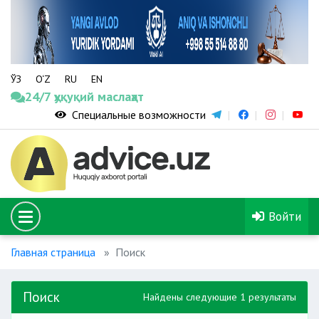
ЎЗ
O‘Z
RU
EN
24/7 ҳуқуқий маслаҳат
Специальные возможности
Войти
Главная страница
Поиск
Поиск
Найдены следующие 1 результаты