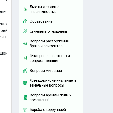
Льготы для лиц с
ения
инвалидностью
Образование
ения
воей
Семейные отношения
ии в
Вопросы расторжения
брака и алиментов
ющей
Гендерное равенство и
вопросы женщин
Вопросы миграции
Жилищно-коммунальные и
земельные вопросы
Вопросы аренды жилых
помещений
Борьба с коррупцией