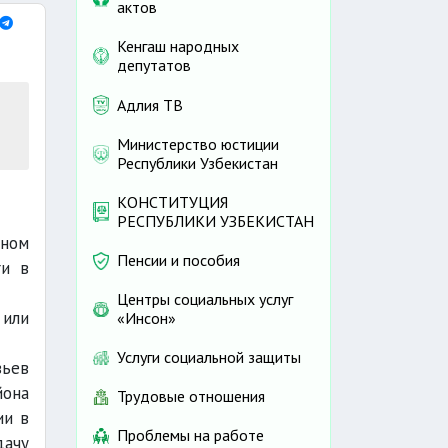
актов
Кенгаш народных
депутатов
Адлия ТВ
Министерство юстиции
Республики Узбекистан
КОНСТИТУЦИЯ
РЕСПУБЛИКИ УЗБЕКИСТАН
ном
Пенсии и пособия
ги в
Центры социальных услуг
 или
«Инсон»
Услуги социальной защиты
вьев
йона
Трудовые отношения
ии в
Проблемы на работе
дачу