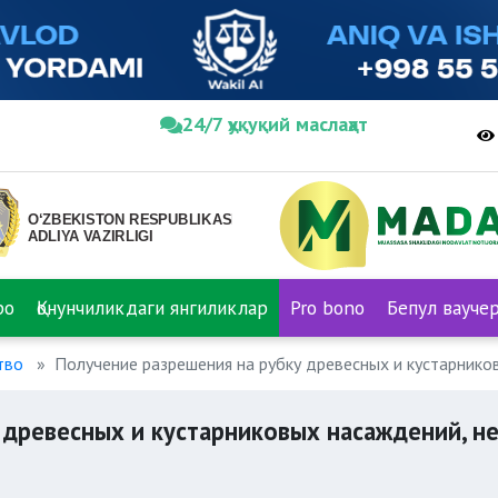
24/7 ҳуқуқий маслаҳат
ро
Қонунчиликдаги янгиликлар
Pro bono
Бепул вауче
тво
Получение разрешения на рубку древесных и кустарнико
 древесных и кустарниковых насаждений, н