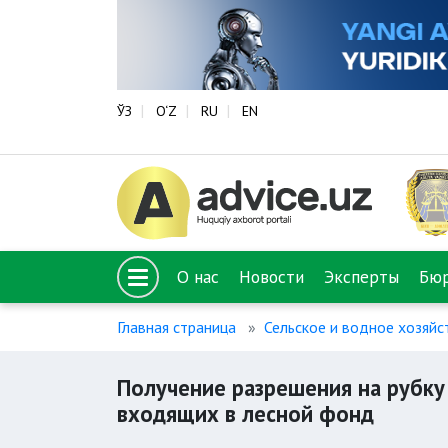
ЎЗ
O‘Z
RU
EN
О нас
Новости
Эксперты
Бю
Главная страница
Сельское и водное хозяйс
Получение разрешения на рубку
входящих в лесной фонд