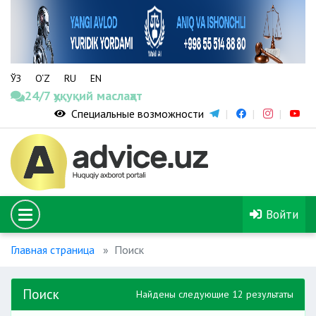
ЎЗ
O‘Z
RU
EN
24/7 ҳуқуқий маслаҳат
Специальные возможности
Войти
Главная страница
Поиск
Поиск
Найдены следующие 12 результаты