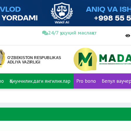
24/7 ҳуқуқий маслаҳат
ро
Қонунчиликдаги янгиликлар
Pro bono
Бепул вауче