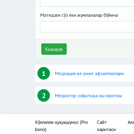
Матндаги сўз ёки жумлалалар бўйича
Қидирув
1
Медиация ва унинг афзалликлари
2
Медиатор сифатида иш юритиш
Кўнгилли ҳуқуқшунос (Pro
Сайт
Ал
bono)
харитаси