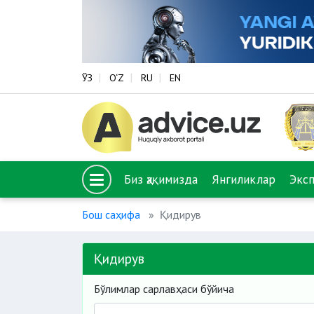
ЎЗ
O‘Z
RU
EN
Биз ҳақимизда
Янгиликлар
Экс
Бош саҳифа
Қидирув
Қидирув
Бўлимлар сарлавҳаси бўйича