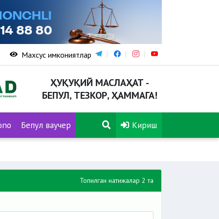
Махсус имкониятлар
ҲУҚУҚИЙ МАСЛАҲАТ -
БЕПУЛ, ТЕЗКОР, ҲАММАГА!
ono
Бепул ваучер
Кириш
Топилган натижалар 2 та