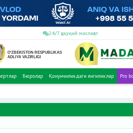
24/7 ҳуқуқий маслаҳат
пертлар
Бюролар
Қонунчиликдаги янгиликлар
Pro b