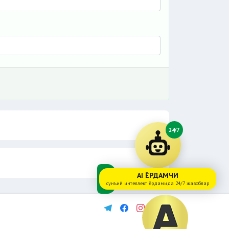
24/7
AI ЁРДАМЧИ
сунъий интеллект ёрдамида 24/7 жавоблар