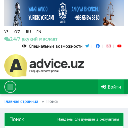
ЎЗ
O‘Z
RU
EN
24/7 ҳуқуқий маслаҳат
Специальные возможности
Войти
Главная страница
Поиск
Поиск
Найдены следующие 2 результаты