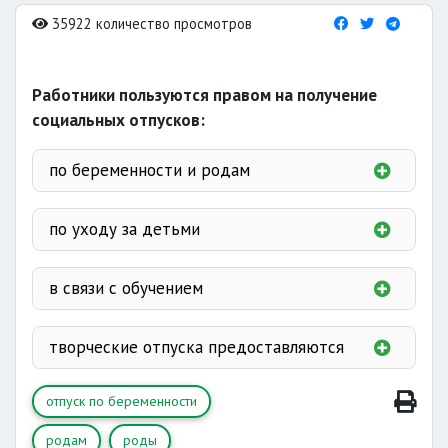
35922 количество просмотров
Работники пользуются правом на получение
социальных отпусков:
по беременности и родам
здесь
по уходу за детьми
в связи с обучением
работникам
творческие отпуска предоставляются
2 лет
без отрыва от
3 месяцев
завершения
производства
отпуск по беременности
дополнительный отпуск без сохранения
кандидатской диссертации
одного свободного дня от работы
заработной платы
родам
роды