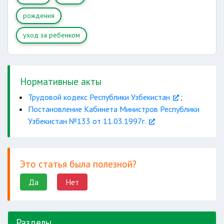
6 месяцев
рождения
10 учебных
уход за ребенком
месяцев
Нормативные акты
от
Трудовой кодекс Республики Узбекистан
;
продолжительности рабочей смены
Постановление Кабинета Министров Республики
Узбекистан №133 от 11.03.1997г.
работникам
Это статья была полезной?
материалов к дипломному проекту
Да
Нет
30
календарных дней
Разделы