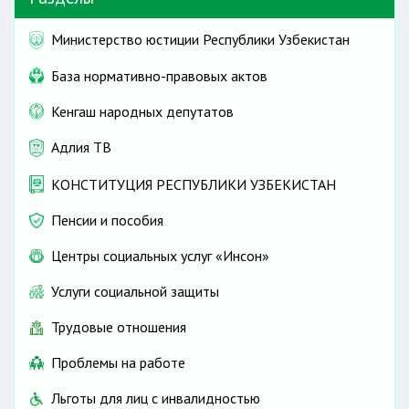
на общих основаниях
Министерство юстиции Республики Узбекистан
База нормативно-правовых актов
Кенгаш народных депутатов
56
2 и более
Адлия ТВ
70
КОНСТИТУЦИЯ РЕСПУБЛИКИ УЗБЕКИСТАН
со дня рождения ребенка
Пенсии и пособия
дополнительные отпуска
Центры социальных услуг «Инсон»
3
лет
Услуги социальной защиты
Трудовые отношения
Проблемы на работе
Льготы для лиц с инвалидностью