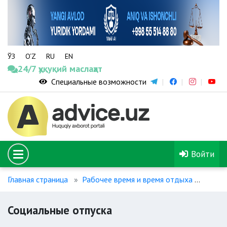
ЎЗ
O‘Z
RU
EN
24/7 ҳуқуқий маслаҳат
Специальные возможности
Войти
Главная страница
Рабочее время и время отдыха
Социа
Социальные отпуска