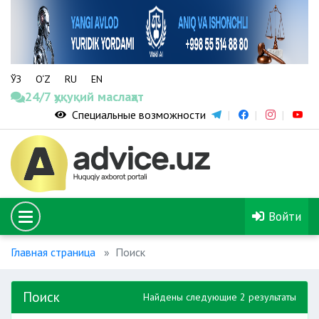
ЎЗ
O‘Z
RU
EN
24/7 ҳуқуқий маслаҳат
Специальные возможности
Войти
Главная страница
Поиск
Поиск
Найдены следующие 2 результаты