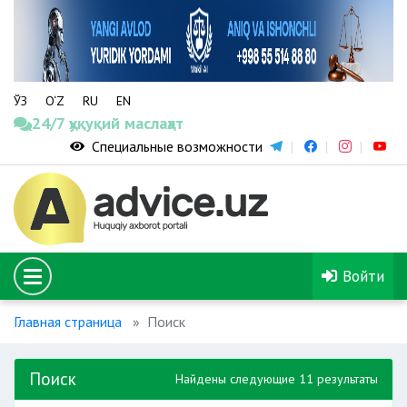
ЎЗ
O‘Z
RU
EN
24/7 ҳуқуқий маслаҳат
Специальные возможности
Войти
Главная страница
Поиск
Поиск
Найдены следующие 11 результаты