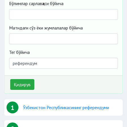
Бўлимлар сарлавҳаси бўйича
Матндаги сўз ёки жумлалалар бўйича
Тег бўйича
Қидирув
1
Ўзбекистон Республикасининг референдуми