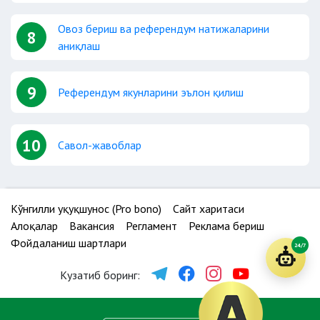
Овоз бериш ва референдум натижаларини
8
аниқлаш
9
Референдум якунларини эълон қилиш
10
Савол-жавоблар
Кўнгилли ҳуқуқшунос (Pro bono)
Сайт харитаси
Алоқалар
Вакансия
Регламент
Реклама бериш
Фойдаланиш шартлари
24/7
Кузатиб боринг: