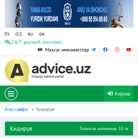
ЎЗ
O‘Z
RU
EN
24/7 ҳуқуқий маслаҳат
Махсус имкониятлар
Кириш
Бош саҳифа
Қидирув
Қидирув
Топилган натижалар 10 та