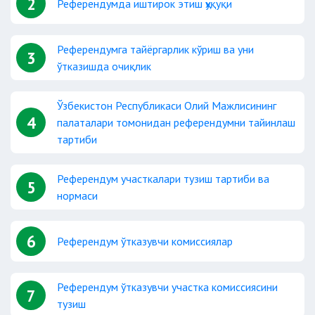
2
Референдумда иштирок этиш ҳуқуқи
Референдумга тайёргарлик кўриш ва уни
3
ўтказишда очиқлик
Ўзбекистон Республикаси Олий Мажлисининг
4
палаталари томонидан референдумни тайинлаш
тартиби
Референдум участкалари тузиш тартиби ва
5
нормаси
6
Референдум ўтказувчи комиссиялар
Референдум ўтказувчи участка комиссиясини
7
тузиш