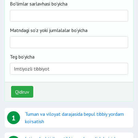
Bo'limlar sarlavhasi bo’yicha
Matndagi so‘z yoki jumlalalar bo‘yicha
Teg bo‘yicha
Qidiruv
Tuman va viloyat darajasida bepul tibbiy yordam
1
ko‘rsatish