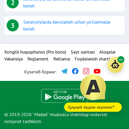
2
berish
Sanatoriylarda davolanish uchun yo‘llanmalar
3
berish
Ko‘ngilli huquqshunos (Pro bono)
Sayt xaritasi
Aloqalar
Vakansiya
Reglament
Reklama
Foydalanish shartlari
24/7
Кузатиб боринг:
Ҳуқуқий ёрдам керакми?
© 2019-2026 “Madad” muassasa shaklidagi nodavlat
notijorat tashkiloti