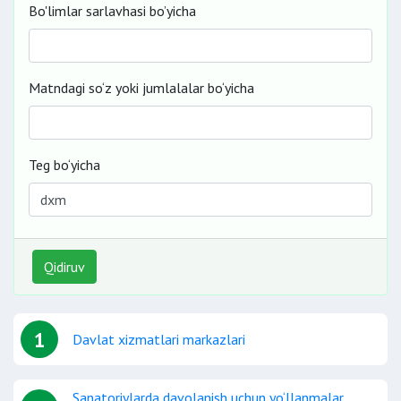
Bo'limlar sarlavhasi bo’yicha
Matndagi so‘z yoki jumlalalar bo‘yicha
Teg bo‘yicha
Qidiruv
1
Davlat xizmatlari markazlari
Sanatoriylarda davolanish uchun yo‘llanmalar