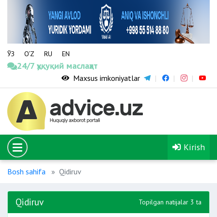
ЎЗ
O‘Z
RU
EN
24/7 ҳуқуқий маслаҳат
Maxsus imkoniyatlar
Kirish
Bosh sahifa
Qidiruv
Qidiruv
Topilgan natijalar 3 ta