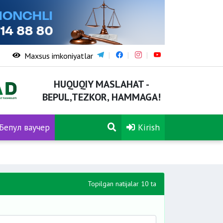
Maxsus imkoniyatlar
HUQUQIY MASLAHAT -
BEPUL,TEZKOR, HAMMAGA!
Бепул ваучер
Kirish
Topilgan natijalar 10 ta