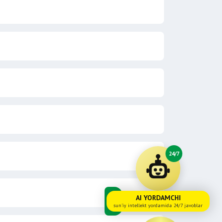
24/7
AI YORDAMCHI
sun'iy intellekt yordamida 24/7 javoblar