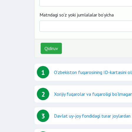
Matndagi so‘z yoki jumlalalar bo‘yicha
Qidiruv
1
O‘zbekiston fuqarosining ID-kartasini ol
2
Xorijiy fuqarolar va fuqaroligi bo‘lmaga
3
Davlat uy-joy fondidagi turar joylardan