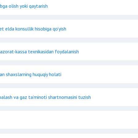
bga olish yoki qaytarish
et elda konsullik hisobiga qo‘yish
azorat-kassa texnikasidan foydalanish
gan shaxslarning huquqiy holati
mbalash va gaz ta’minoti shartnomasini tuzish