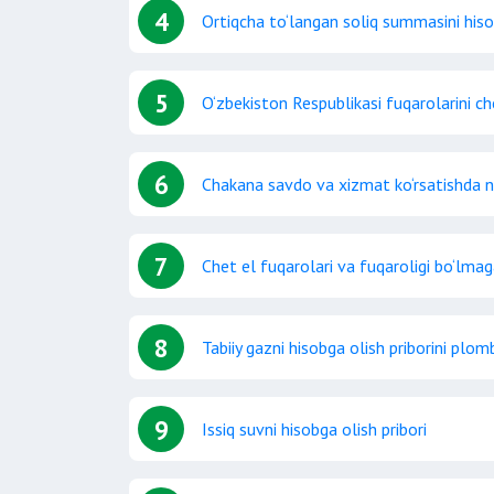
4
Ortiqcha to‘langan soliq summasini hiso
5
O‘zbekiston Respublikasi fuqarolarini ch
6
Chakana savdo va xizmat ko‘rsatishda n
7
Chet el fuqarolari va fuqaroligi bo‘lma
8
Tabiiy gazni hisobga olish priborini plo
9
Issiq suvni hisobga olish pribori