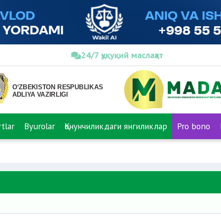
24/7 ҳуқуқий маслаҳат
tlar
Byurolar
Қонунчиликдаги янгиликлар
Pro bono