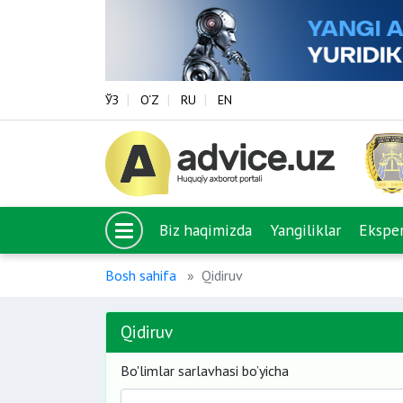
ЎЗ
O‘Z
RU
EN
Biz haqimizda
Yangiliklar
Eksper
Bosh sahifa
Qidiruv
Qidiruv
Bo'limlar sarlavhasi bo’yicha