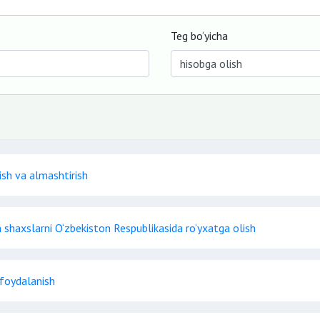
Teg bo‘yicha
ish va almashtirish
n shaxslarni O‘zbekiston Respublikasida ro‘yxatga olish
 foydalanish