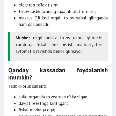
elektron to‘lov tizimi;
to‘lov tashkilotining raqamli platformasi;
maxsus QR-kod orqali to‘lov qabul qilinganda
ham qo‘llaniladi.
Muhim:
naqd pulsiz to‘lov qabul qilinishi
xaridorga fiskal chek berish majburiyatini
avtomatik ravishda bekor qilmaydi.
Qanday kassadan foydalanish
mumkin?
Tadbirkorlik sub’ekti:
soliq organida ro‘yxatdan o‘tkazilgan;
davlat reestriga kiritilgan;
fiskal modulga ega;