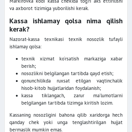
Markirovka kodi kassa chekida to‘g‘ri aks ettirilishi
va axborot tizimiga yuborilishi kerak.
Kassa ishlamay qolsa nima qilish
kerak?
Nazorat-kassa texnikasi texnik nosozlik tufayli
ishlamay qolsa:
texnik xizmat ko‘rsatish markaziga xabar
berish;
nosozlikni belgilangan tartibda qayd etish;
qonunchilikda ruxsat etilgan vaqtinchalik
hisob-kitob hujjatlaridan foydalanish;
kassa tiklangach, zarur ma’lumotlarni
belgilangan tartibda tizimga kiritish lozim.
Kassaning nosozligini bahona qilib xaridorga hech
qanday chek yoki unga tenglashtirilgan hujjat
bermaslik mumkin emas.