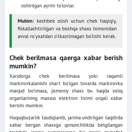
oshirilgan ayrim to‘lovlar.
Muhim:
keshbek olish uchun chek haqiqiy,
fiskallashtirilgan va boshqa shaxs tomonidan
avval ro‘yxatdan o‘tkazilmagan bo‘lishi kerak.
Chek berilmasa qaerga xabar berish
mumkin?
Xaridorga chek berilmasa yoki raqamli
markirovkalanishi shart bo‘lgan tovarda markirovka
mavjud bo‘lmasa, jismoniy shaxs bu haqda soliq
organlarining maxsus elektron tizimi orqali xabar
berishi mumkin.
Huquqbuzarlik tasdiqlanib, jarima undirilgan taqdirda
xabar bergan shaxsga qonunchilikda belgilangan