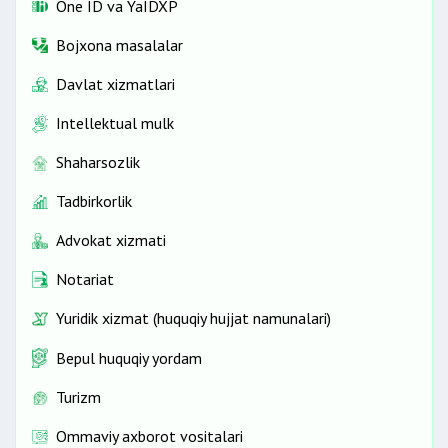
One ID vа YaIDXP
Bojxona masalalar
Davlat xizmatlari
Intellektual mulk
Shaharsozlik
Tadbirkorlik
Advokat xizmati
Notariat
Yuridik xizmat (huquqiy hujjat namunalari)
Bepul huquqiy yordam
Turizm
Ommaviy axborot vositalari