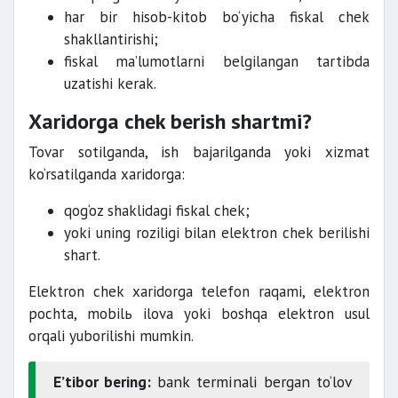
har bir hisob-kitob bo‘yicha fiskal chek
shakllantirishi;
fiskal ma’lumotlarni belgilangan tartibda
uzatishi kerak.
Xaridorga chek berish shartmi?
Tovar sotilganda, ish bajarilganda yoki xizmat
ko‘rsatilganda xaridorga:
qog‘oz shaklidagi fiskal chek;
yoki uning roziligi bilan elektron chek berilishi
shart.
Elektron chek xaridorga telefon raqami, elektron
pochta, mobilь ilova yoki boshqa elektron usul
orqali yuborilishi mumkin.
E’tibor bering:
bank terminali bergan to‘lov