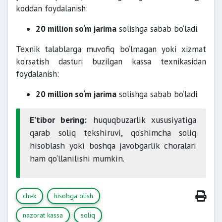
koddan foydalanish:
20 million so‘m jarima
solishga sabab bo‘ladi.
Texnik talablarga muvofiq bo‘lmagan yoki xizmat
ko‘rsatish dasturi buzilgan kassa texnikasidan
foydalanish:
20 million so‘m jarima
solishga sabab bo‘ladi.
E’tibor bering:
huquqbuzarlik xususiyatiga
qarab soliq tekshiruvi, qo‘shimcha soliq
hisoblash yoki boshqa javobgarlik choralari
ham qo‘llanilishi mumkin.
chek
hisobga olish
nazorat kassa
soliq