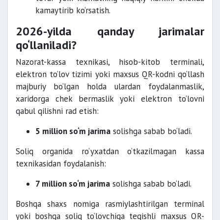
kamaytirib ko‘rsatish.
2026-yilda qanday jarimalar
qo‘llaniladi?
Nazorat-kassa texnikasi, hisob-kitob terminali,
elektron to‘lov tizimi yoki maxsus QR-kodni qo‘llash
majburiy bo‘lgan holda ulardan foydalanmaslik,
xaridorga chek bermaslik yoki elektron to‘lovni
qabul qilishni rad etish:
5 million so‘m jarima
solishga sabab bo‘ladi.
Soliq organida ro‘yxatdan o‘tkazilmagan kassa
texnikasidan foydalanish:
7 million so‘m jarima
solishga sabab bo‘ladi.
Boshqa shaxs nomiga rasmiylashtirilgan terminal
yoki boshqa soliq to‘lovchiga tegishli maxsus QR-