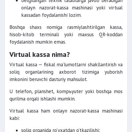
belgilangan texnik talablarga javob beradigan
onlayn nazorat-kassa mashinasi yoki virtual
kassadan foydalanishi lozim.
Boshqa shaxs nomiga rasmiylashtirilgan kassa,
hisob-kitob terminali yoki maxsus QR-koddan
foydalanish mumkin emas.
Virtual kassa nima?
Virtual kassa — fiskal ma’lumotlarni shakllantirish va
soliq organlarining axborot tizimiga yuborish
imkonini beruvchi dasturiy mahsulot.
U telefon, planshet, kompьyuter yoki boshqa mos
qurilma orqali ishlashi mumkin.
Virtual kassa ham onlayn nazorat-kassa mashinasi
kabi:
soliq organida ro‘yxatdan o‘tkazilishi;