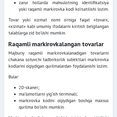
zarur hollarda mahsulotning identifikatsiya
yoki raqamli markirovka kodi ko‘rsatilishi lozim.
Tovar yoki xizmat nomi o‘rniga faqat «tovar»,
«xizmat» kabi umumiy ifodalarni kiritish belgilangan
talablarga zid bo‘lishi mumkin.
Raqamli markirovkalangan tovarlar
Majburiy raqamli markirovkalanadigan tovarlarni
chakana sotuvchi tadbirkorlik sub’ektlari markirovka
kodlarini o‘qiydigan qurilmalardan foydalanishi lozim.
Bular:
2D-skaner;
ma’lumotlarni yig‘ish terminali;
markirovka kodini o‘qiydigan boshqa maxsus
qurilma bo‘lishi mumkin.