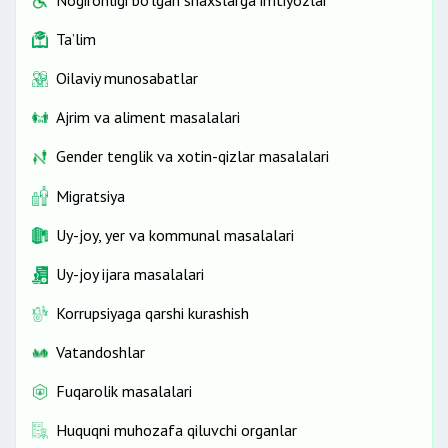
Nogironligi bo‘lgan shaxslarga imtiyozlar
Ta’lim
Oilaviy munosabatlar
Ajrim va aliment masalalari
Gender tenglik va xotin-qizlar masalalari
Migratsiya
Uy-joy, yer va kommunal masalalari
Uy-joy ijara masalalari
Korrupsiyaga qarshi kurashish
Vatandoshlar
Fuqarolik masalalari
Huquqni muhozafa qiluvchi organlar