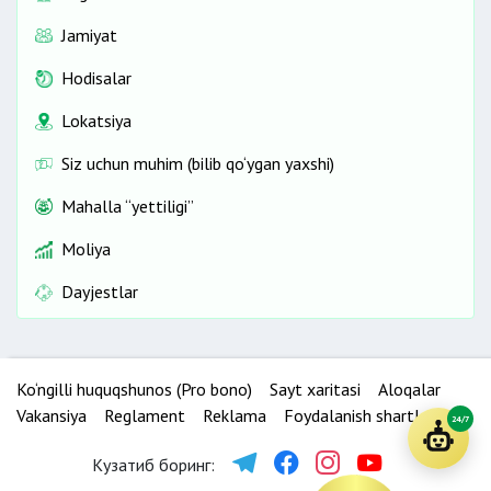
Jamiyat
Hodisalar
Lokatsiya
Siz uchun muhim (bilib qo‘ygan yaxshi)
Mahalla “yettiligi”
Moliya
Dayjestlar
Ko‘ngilli huquqshunos (Pro bono)
Sayt xaritasi
Aloqalar
Vakansiya
Reglament
Reklama
Foydalanish shartlari
24/7
Кузатиб боринг: