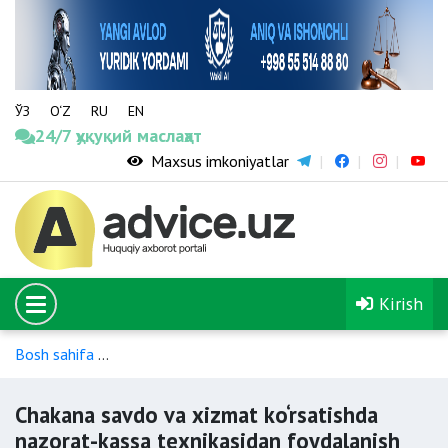
ЎЗ
O‘Z
RU
EN
24/7 ҳуқуқий маслаҳат
Maxsus imkoniyatlar
Kirish
Bosh sahifa
Soliqning ortiqcha to‘langan summalarini qaytari
Chakana savdo va xizmat ko‘rsatishda
nazorat-kassa texnikasidan foydalanish