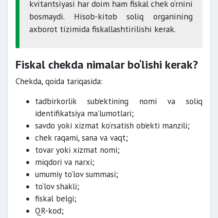
kvitantsiyasi har doim ham fiskal chek o‘rnini
bosmaydi. Hisob-kitob soliq organining
axborot tizimida fiskallashtirilishi kerak.
Fiskal chekda nimalar bo‘lishi kerak?
Chekda, qoida tariqasida:
tadbirkorlik sub’ektining nomi va soliq
identifikatsiya ma’lumotlari;
savdo yoki xizmat ko‘rsatish ob’ekti manzili;
chek raqami, sana va vaqt;
tovar yoki xizmat nomi;
miqdori va narxi;
umumiy to‘lov summasi;
to‘lov shakli;
fiskal belgi;
QR-kod;