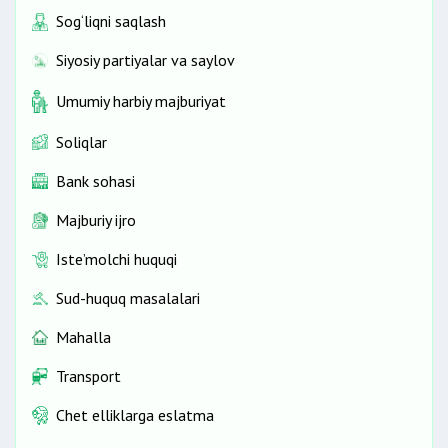
Sog‘liqni saqlash
Siyosiy partiyalar va saylov
Umumiy harbiy majburiyat
Soliqlar
Bank sohasi
Majburiy ijro
Iste’molchi huquqi
Sud-huquq masalalari
Mahalla
Transport
Chet elliklarga eslatma