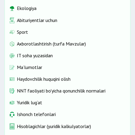
Ekologiya
Abituriyentlar uchun
Sport
Axborotlashtirish (turfa Mavzular)
IT soha yuzasidan
Ma’lumotlar
Haydovchilik huquqini olish
NNT faoliyati bo'yicha qonunchilik normalari
Yuridik lug‘at
Ishonch telefonlari
Hisoblagichlar (yuridik kalkulyatorlar)