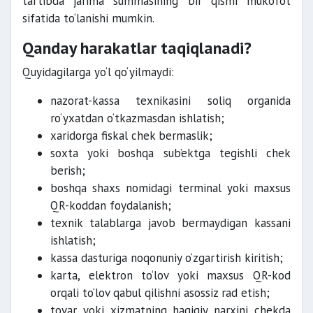
tartibda jarima summasining bir qismi mukofot
sifatida to‘lanishi mumkin.
Qanday harakatlar taqiqlanadi?
Quyidagilarga yo‘l qo‘yilmaydi:
nazorat-kassa texnikasini soliq organida
ro‘yxatdan o‘tkazmasdan ishlatish;
xaridorga fiskal chek bermaslik;
soxta yoki boshqa sub’ektga tegishli chek
berish;
boshqa shaxs nomidagi terminal yoki maxsus
QR-koddan foydalanish;
texnik talablarga javob bermaydigan kassani
ishlatish;
kassa dasturiga noqonuniy o‘zgartirish kiritish;
karta, elektron to‘lov yoki maxsus QR-kod
orqali to‘lov qabul qilishni asossiz rad etish;
tovar yoki xizmatning haqiqiy narxini chekda