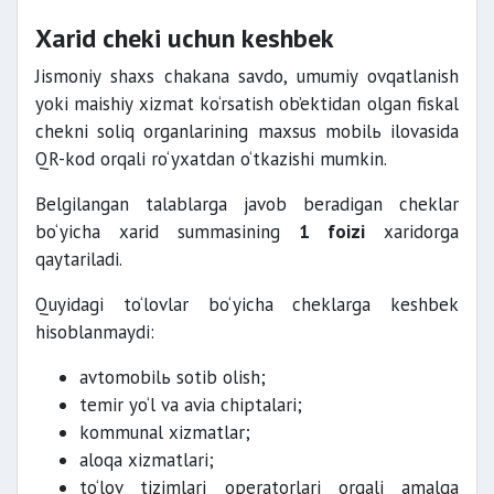
Xarid cheki uchun keshbek
Jismoniy shaxs chakana savdo, umumiy ovqatlanish
yoki maishiy xizmat ko‘rsatish ob’ektidan olgan fiskal
chekni soliq organlarining maxsus mobilь ilovasida
QR-kod orqali ro‘yxatdan o‘tkazishi mumkin.
Belgilangan talablarga javob beradigan cheklar
bo‘yicha xarid summasining
1 foizi
xaridorga
qaytariladi.
Quyidagi to‘lovlar bo‘yicha cheklarga keshbek
hisoblanmaydi:
avtomobilь sotib olish;
temir yo‘l va avia chiptalari;
kommunal xizmatlar;
aloqa xizmatlari;
to‘lov tizimlari operatorlari orqali amalga