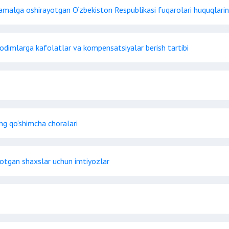
 amalga oshirayotgan O‘zbekiston Respublikasi fuqarolari huquqlarini
 xodimlarga kafolatlar va kompensatsiyalar berish tartibi
ng qo‘shimcha choralari
rayotgan shaxslar uchun imtiyozlar