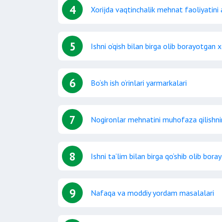
4
Xorijda vaqtinchalik mehnat faoliyatini
5
Ishni o‘qish bilan birga olib borayotgan
6
Bo‘sh ish o‘rinlari yarmarkalari
7
Nogironlar mehnatini muhofaza qilishni
8
Ishni ta’lim bilan birga qo‘shib olib bo
9
Nafaqa va moddiy yordam masalalari