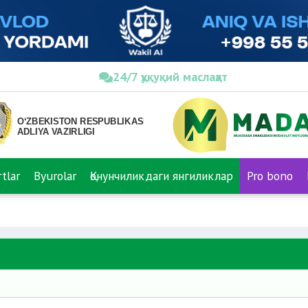
24/7 ҳуқуқий маслаҳат
tlar
Byurolar
Қонунчиликдаги янгиликлар
Pro bono