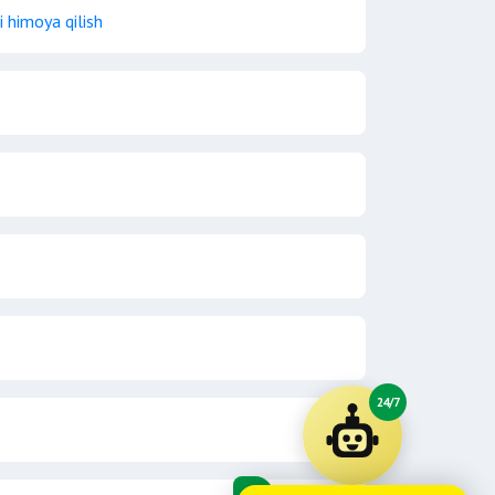
 himoya qilish
24/7