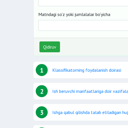
Matndagi so‘z yoki jumlalalar bo‘yicha
Qidiruv
1
Klassifikatorning foydalanish doirasi
2
Ish beruvchi manfaatlariga doir vazifala
3
Ishga qabul qilishda talab etiladigan huj