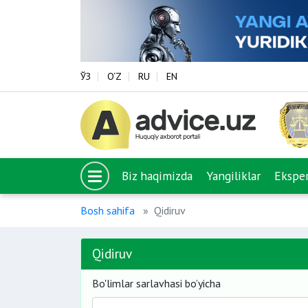
ЎЗ
O‘Z
RU
EN
Biz haqimizda
Yangiliklar
Eksper
Bosh sahifa
Qidiruv
Qidiruv
Bo'limlar sarlavhasi bo’yicha