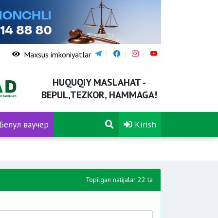
Maxsus imkoniyatlar
HUQUQIY MASLAHAT -
BEPUL,TEZKOR, HAMMAGA!
Бепул ваучер
Kirish
Topilgan natijalar 22 ta