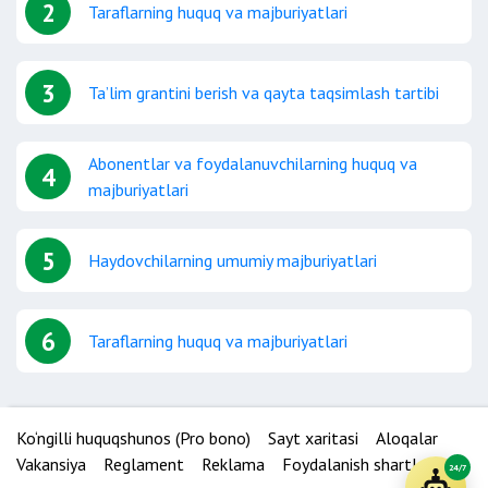
2
Taraflarning huquq va majburiyatlari
3
Ta’lim grantini berish va qayta taqsimlash tartibi
Abonentlar va foydalanuvchilarning huquq va
4
majburiyatlari
5
Haydovchilarning umumiy majburiyatlari
6
Taraflarning huquq va majburiyatlari
Ko‘ngilli huquqshunos (Pro bono)
Sayt xaritasi
Aloqalar
Vakansiya
Reglament
Reklama
Foydalanish shartlari
24/7