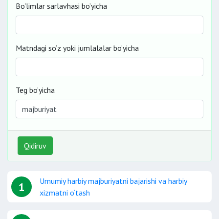
Bo'limlar sarlavhasi bo’yicha
Matndagi so‘z yoki jumlalalar bo‘yicha
Teg bo‘yicha
Qidiruv
Umumiy harbiy majburiyatni bajarishi va harbiy
1
xizmatni o‘tash