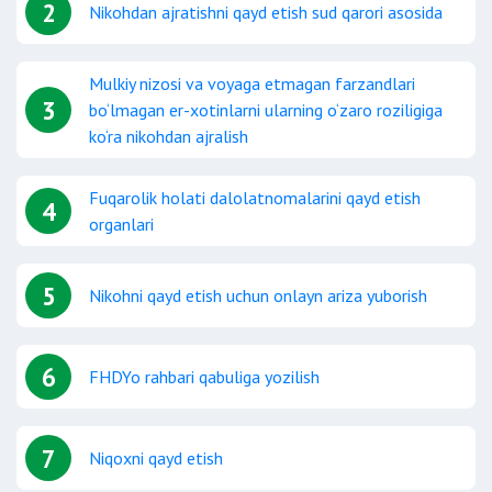
2
Nikohdan ajratishni qayd etish sud qarori asosida
Mulkiy nizosi va voyaga etmagan farzandlari
3
bo‘lmagan er-xotinlarni ularning o‘zaro roziligiga
ko‘ra nikohdan ajralish
Fuqarolik holati dalolatnomalarini qayd etish
4
organlari
5
Nikohni qayd etish uchun onlayn ariza yuborish
6
FHDYo rahbari qabuliga yozilish
7
Niqoxni qayd etish