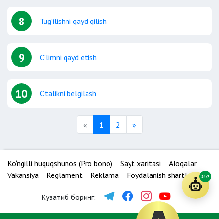
8
Tug‘ilishni qayd qilish
9
O‘limni qayd etish
10
Otalikni belgilash
Previous
Next
«
1
2
»
Ko‘ngilli huquqshunos (Pro bono)
Sayt xaritasi
Aloqalar
Vakansiya
Reglament
Reklama
Foydalanish shartlari
24/7
Кузатиб боринг: