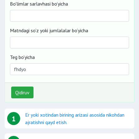
Bo'limlar sarlavhasi bo’yicha
Matndagi so‘z yoki jumlalalar bo‘yicha
Teg bo‘yicha
Qidiruv
Er yoki xotindan birining arizasi asosida nikohdan
1
ajratishni qayd etish.