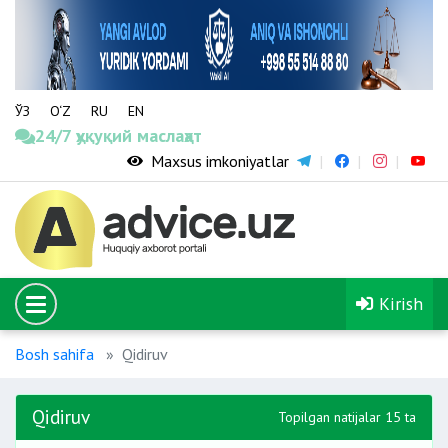
ЎЗ
O‘Z
RU
EN
24/7 ҳуқуқий маслаҳат
Maxsus imkoniyatlar
Kirish
Bosh sahifa
Qidiruv
Qidiruv
Topilgan natijalar 15 ta