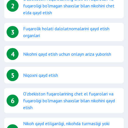
2
fuqaroligi bo‘lmagan shaxslar bilan nikohini chet
elda qayd etish
Fuqarolik holati dalolatnomalarini qayd etish
3
organlari
4
Nikohni qayd etish uchun onlayn ariza yuborish
5
Niqoxni qayd etish
O‘zbekiston fuqarolarining chet el fuqarolari va
6
fuqaroligi bo‘lmagan shaxslar bilan nikohini qayd
etish
Nikoh qayd etilganligi, nikohda turmasligi yoki