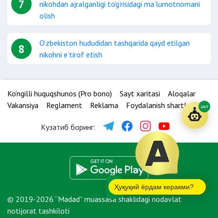
7
nikohdan ajralganligi to‘g‘risidagi ma’lumotnomani
olish
O‘zbekiston hududidan tashqarida qayd etilgan
8
nikohni e’tirof etish
Ko‘ngilli huquqshunos (Pro bono)
Sayt xaritasi
Aloqalar
Vakansiya
Reglament
Reklama
Foydalanish shartlari
24/7
Кузатиб боринг:
Ҳуқуқий ёрдам керакми?
© 2019-2026 “Madad” muassasa shaklidagi nodavlat
notijorat tashkiloti