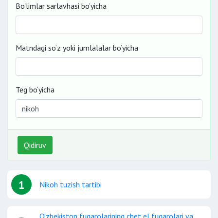
Bo'limlar sarlavhasi bo’yicha
Matndagi so‘z yoki jumlalalar bo‘yicha
Teg bo‘yicha
Qidiruv
1
Nikoh tuzish tartibi
O‘zbekiston fuqarolarining chet el fuqarolari va