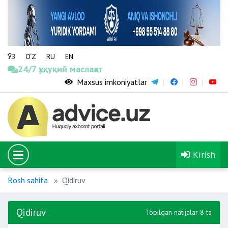
ЎЗ
O‘Z
RU
EN
24/7 ҳуқуқий маслаҳат
Maxsus imkoniyatlar
Kirish
Bosh sahifa
Qidiruv
Qidiruv
Topilgan natijalar 8 ta