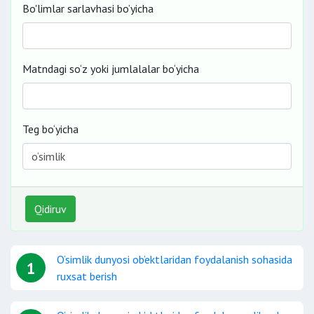
Bo'limlar sarlavhasi bo’yicha
Matndagi so‘z yoki jumlalalar bo‘yicha
Teg bo‘yicha
Qidiruv
O‘simlik dunyosi ob’ektlaridan foydalanish sohasida
1
ruxsat berish