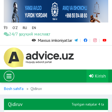
ЎЗ
O‘Z
RU
EN
24/7 ҳуқуқий маслаҳат
Maxsus imkoniyatlar
Kirish
Bosh sahifa
Qidiruv
Qidiruv
Topilgan natijalar 4 ta