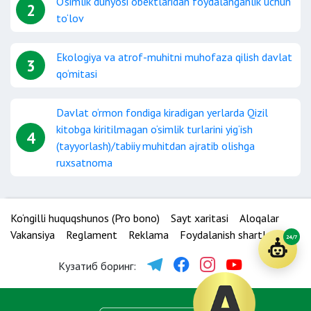
O‘simlik dunyosi ob’ektlaridan foydalanganlik uchun
2
to‘lov
Ekologiya va atrof-muhitni muhofaza qilish davlat
3
qo‘mitasi
Davlat o‘rmon fondiga kiradigan yerlarda Qizil
kitobga kiritilmagan o‘simlik turlarini yig‘ish
4
(tayyorlash)/tabiiy muhitdan ajratib olishga
ruxsatnoma
Ko‘ngilli huquqshunos (Pro bono)
Sayt xaritasi
Aloqalar
Vakansiya
Reglament
Reklama
Foydalanish shartlari
24/7
Кузатиб боринг: