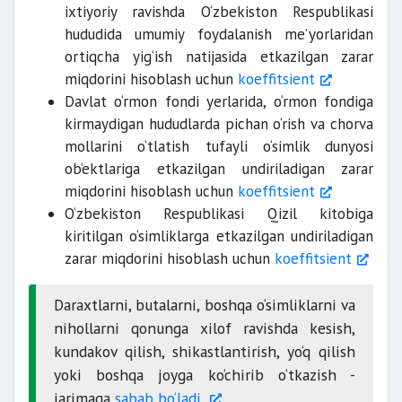
ixtiyoriy ravishda O‘zbekiston Respublikasi
hududida umumiy foydalanish me’yorlaridan
ortiqcha yig‘ish natijasida etkazilgan zarar
miqdorini hisoblash uchun
koeffitsient
Davlat o‘rmon fondi yerlarida, o‘rmon fondiga
kirmaydigan hududlarda pichan o‘rish va chorva
mollarini o‘tlatish tufayli o‘simlik dunyosi
ob’ektlariga etkazilgan undiriladigan zarar
miqdorini hisoblash uchun
koeffitsient
O‘zbekiston Respublikasi Qizil kitobiga
kiritilgan o‘simliklarga etkazilgan undiriladigan
zarar miqdorini hisoblash uchun
koeffitsient
Daraxtlarni, butalarni, boshqa o‘simliklarni va
nihollarni qonunga xilof ravishda kesish,
kundakov qilish, shikastlantirish, yo‘q qilish
yoki boshqa joyga ko‘chirib o‘tkazish -
jarimaga
sabab bo‘ladi.