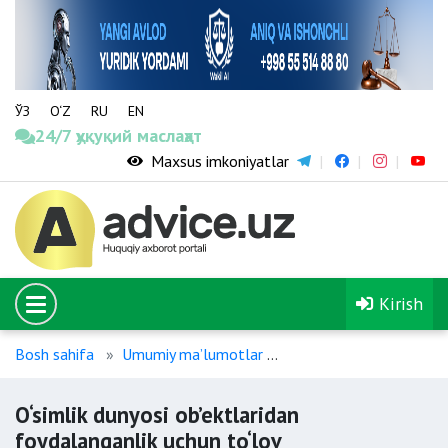
ЎЗ
O‘Z
RU
EN
24/7 ҳуқуқий маслаҳат
Maxsus imkoniyatlar
Kirish
Bosh sahifa
Umumiy maʼlumotlar
O‘simlik dunyosi ob’ekt
O‘simlik dunyosi ob’ektlaridan
foydalanganlik uchun to‘lov