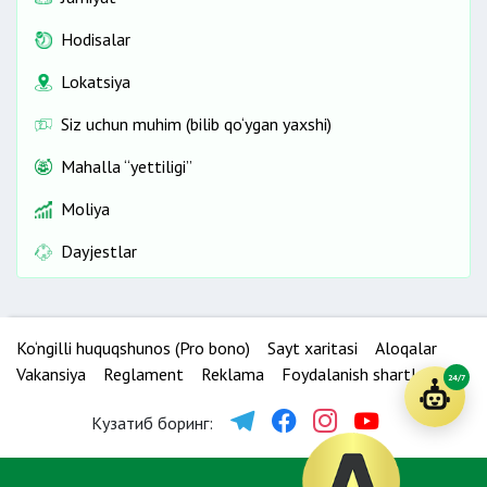
Hodisalar
Lokatsiya
Siz uchun muhim (bilib qo‘ygan yaxshi)
Mahalla “yettiligi”
Moliya
Dayjestlar
Ko‘ngilli huquqshunos (Pro bono)
Sayt xaritasi
Aloqalar
Vakansiya
Reglament
Reklama
Foydalanish shartlari
24/7
Кузатиб боринг: