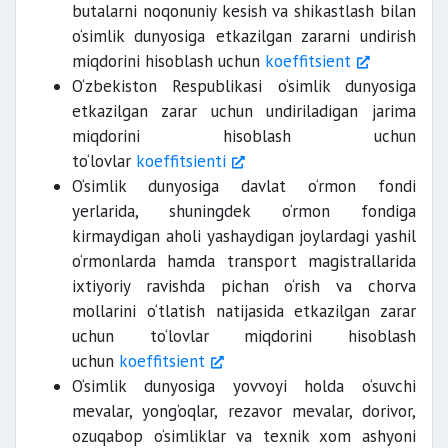
butalarni noqonuniy kesish va shikastlash bilan
o‘simlik dunyosiga etkazilgan zararni undirish
miqdorini hisoblash uchun
koeffitsient
O‘zbekiston Respublikasi o‘simlik dunyosiga
etkazilgan zarar uchun undiriladigan jarima
miqdorini hisoblash uchun
to‘lovlar
koeffitsienti
O‘simlik dunyosiga davlat o‘rmon fondi
yerlarida, shuningdek o‘rmon fondiga
kirmaydigan aholi yashaydigan joylardagi yashil
o‘rmonlarda hamda transport magistrallarida
ixtiyoriy ravishda pichan o‘rish va chorva
mollarini o‘tlatish natijasida etkazilgan zarar
uchun to‘lovlar miqdorini hisoblash
uchun
koeffitsient
O‘simlik dunyosiga yovvoyi holda o‘suvchi
mevalar, yong‘oqlar, rezavor mevalar, dorivor,
ozuqabop o‘simliklar va texnik xom ashyoni