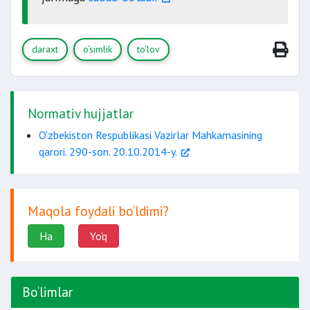
daraxt
o‘simlik
to‘lov
Normativ hujjatlar
O‘zbekiston Respublikasi Vazirlar Mahkamasining
qarori. 290-son. 20.10.2014-y.
Maqola foydali bo‘ldimi?
Ha
Yo'q
Bo‘limlar