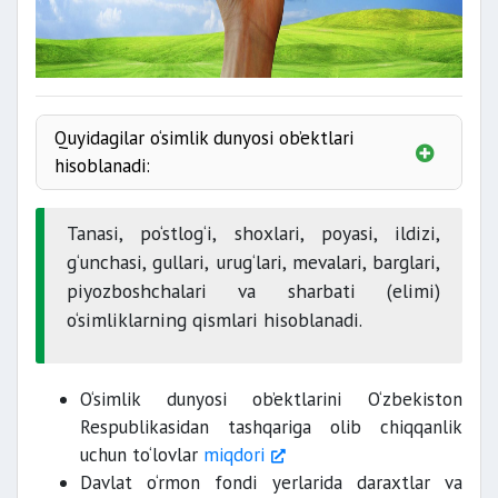
Quyidagilar o‘simlik dunyosi ob’ektlari
hisoblanadi:
Tanasi, po‘stlog‘i, shoxlari, poyasi, ildizi,
g‘unchasi, gullari, urug‘lari, mevalari, barglari,
piyozboshchalari va sharbati (elimi)
o‘simliklarning qismlari hisoblanadi.
O‘simlik dunyosi ob’ektlarini O‘zbekiston
Respublikasidan tashqariga olib chiqqanlik
uchun to‘lovlar
miqdori
Davlat o‘rmon fondi yerlarida daraxtlar va