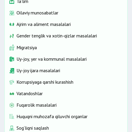
Ta’lim
Oilaviy munosabatlar
Ajrim va aliment masalalari
Gender tenglik va xotin-qizlar masalalari
Migratsiya
Uy-joy, yer va kommunal masalalari
Uy-joy ijara masalalari
Korrupsiyaga qarshi kurashish
Vatandoshlar
Fuqarolik masalalari
Huquqni muhozafa qiluvchi organlar
Sog‘liqni saqlash