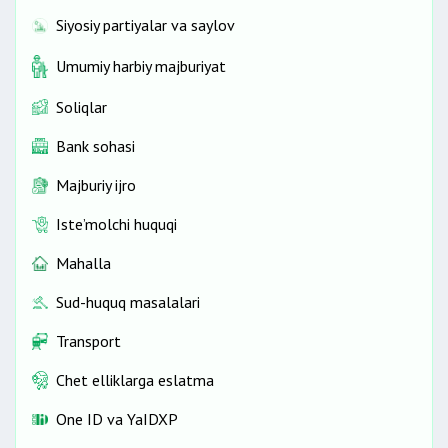
Siyosiy partiyalar va saylov
Umumiy harbiy majburiyat
Soliqlar
Bank sohasi
Majburiy ijro
Iste’molchi huquqi
Mahalla
Sud-huquq masalalari
Transport
Chet elliklarga eslatma
One ID vа YaIDXP