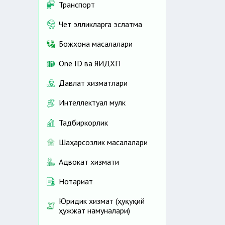
Транспорт
Чет элликларга эслатма
Божхона масалалари
One ID ва ЯИДХП
Давлат хизматлари
Интеллектуал мулк
Тадбиркорлик
Шаҳарсозлик масалалари
Адвокат хизмати
Нотариат
Юридик хизмат (ҳуқуқий
ҳужжат намуналари)