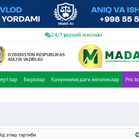
24/7 ҳуқуқий маслаҳат
пертлар
Бюролар
Қонунчиликдаги янгиликлар
Pro b
йд этиш тартиби