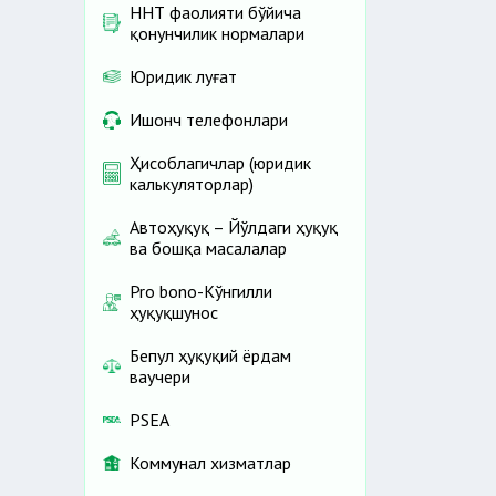
ННТ фаолияти бўйича
қонунчилик нормалари
Юридик луғат
Ишонч телефонлари
Ҳисоблагичлар (юридик
калькуляторлар)
Автоҳуқуқ – Йўлдаги ҳуқуқ
ва бошқа масалалар
Pro bono-Кўнгилли
ҳуқуқшунос
Бепул ҳуқуқий ёрдам
ваучери
PSEA
Коммунал хизматлар