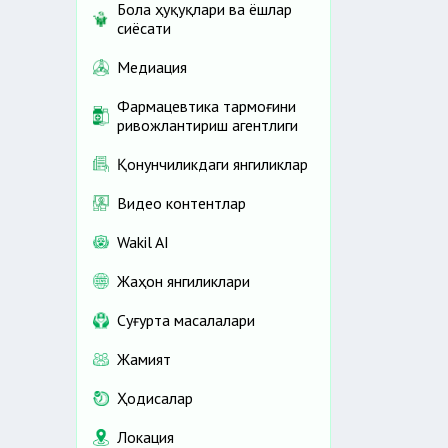
Бола ҳуқуқлари ва ёшлар
сиёсати
Медиация
Фармацевтика тармоғини
ривожлантириш агентлиги
Қонунчиликдаги янгиликлар
Видео контентлар
Wakil AI
Жаҳон янгиликлари
Cуғурта масалалари
Жамият
Ҳодисалар
Локация