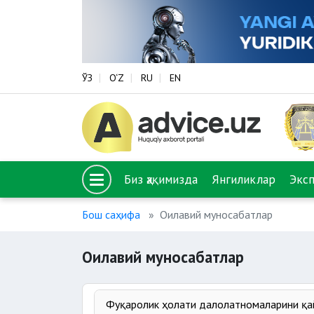
ЎЗ
O‘Z
RU
EN
Биз ҳақимизда
Янгиликлар
Экс
Бош саҳифа
Оилавий муносабатлар
Оилавий муносабатлар
Фуқаролик ҳолати далолатномаларини қа