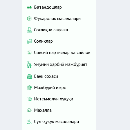
Ватандошлар
Фуқаролик масалалари
Соғлиқни сақлаш
Солиқлар
Сиёсий партиялар ва сайлов
Умумий ҳарбий мажбурият
Банк соҳаси
Мажбурий ижро
Истеъмолчи ҳуқуқи
Маҳалла
Суд-ҳуқуқ масалалари