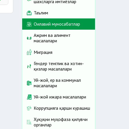
шахсларга имтиёзлар
лиш
Таълим
Оилавий муносабатлар
Ажрим ва алимент
масалалари
Миграция
Гендер тенглик ва хотин-
қизлар масалалари
Уй-жой, ер ва коммунал
масалалари
Уй-жой ижара масалалари
Коррупцияга қарши курашиш
Ҳуқуқни муҳофаза қилувчи
органлар