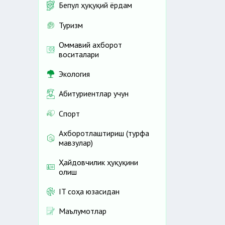
Бепул ҳуқуқий ёрдам
Туризм
Оммавий ахборот
воситалари
Экология
Абитуриентлар учун
Спорт
Ахборотлаштириш (турфа
мавзулар)
Ҳайдовчилик ҳуқуқини
олиш
IT соҳа юзасидан
Маълумотлар