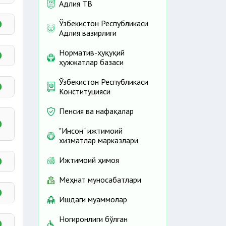
Адлия ТВ
Ўзбекистон Республикаси
Адлия вазирлиги
Норматив-ҳуқуқий
ҳужжатлар базаси
Ўзбекистон Республикаси
Конституцияси
Пенсия ва нафақалар
"Инсон" ижтимоий
хизматлар марказлари
лда
Ижтимоий ҳимоя
Меҳнат муносабатлари
Ишдаги муаммолар
Ногиронлиги бўлган