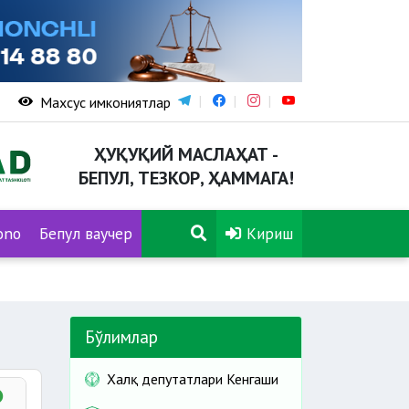
Махсус имкониятлар
ҲУҚУҚИЙ МАСЛАҲАТ -
БЕПУЛ, ТЕЗКОР, ҲАММАГА!
ono
Бепул ваучер
Кириш
Бўлимлар
Халқ депутатлари Кенгаши