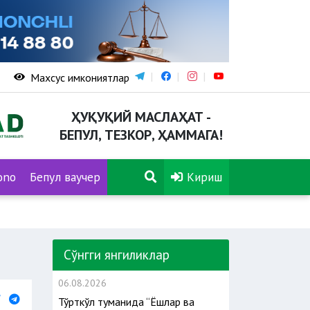
Махсус имкониятлар
ҲУҚУҚИЙ МАСЛАҲАТ -
БЕПУЛ, ТЕЗКОР, ҲАММАГА!
ono
Бепул ваучер
Кириш
Сўнгги янгиликлар
06.08.2026
Тўрткўл туманида “Ёшлар ва