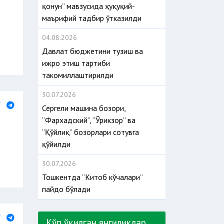
қонун” мавзусида ҳуқуқий-
маърифий тадбир ўтказилди
04.08.2026
Давлат бюджетини тузиш ва
ижро этиш тартиби
такомиллаштирилди
30.07.2026
Сергели машина бозори,
“Фархадский”, “Ўрикзор” ва
“Қўйлиқ” бозорлари сотувга
қўйилди
30.07.2026
Тошкентда “Китоб кўчалари”
пайдо бўлади
Кўп ўқилган янгиликлар