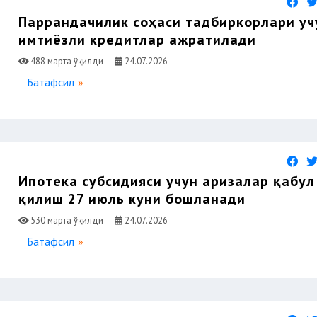
Паррандачилик соҳаси тадбиркорлари уч
имтиёзли кредитлар ажратилади
488 марта ўқилди
24.07.2026
Батафсил
Ипотека субсидияси учун аризалар қабул
қилиш 27 июль куни бошланади
530 марта ўқилди
24.07.2026
Батафсил