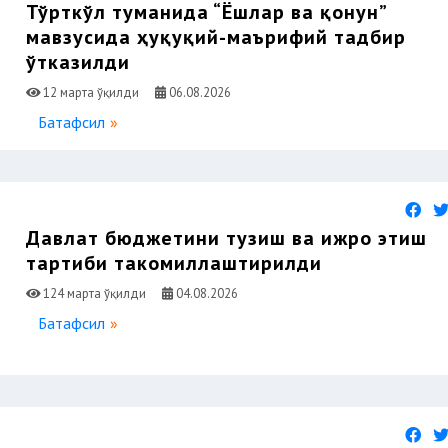
Тўрткўл туманида “Ёшлар ва қонун”
мавзусида ҳуқуқий-маърифий тадбир
ўтказилди
12 марта ўқилди
06.08.2026
Батафсил
Давлат бюджетини тузиш ва ижро этиш
тартиби такомиллаштирилди
124 марта ўқилди
04.08.2026
Батафсил