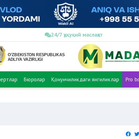
24/7 ҳуқуқий маслаҳат
пертлар
Бюролар
Қонунчиликдаги янгиликлар
Pro b