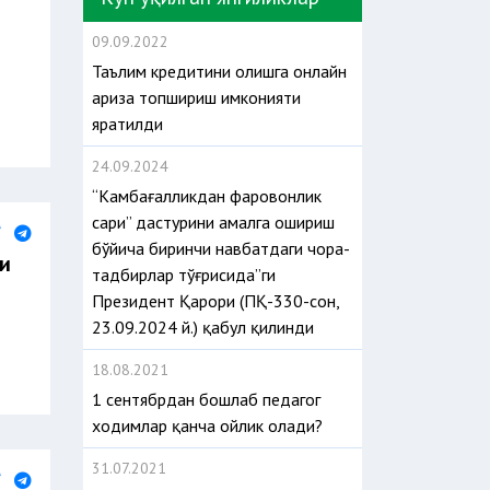
09.09.2022
Таълим кредитини олишга онлайн
ариза топшириш имконияти
яратилди
24.09.2024
“Камбағалликдан фаровонлик
сари” дастурини амалга ошириш
бўйича биринчи навбатдаги чора-
ди
тадбирлар тўғрисида”ги
Президент Қарори (ПҚ-330-сон,
23.09.2024 й.) қабул қилинди
18.08.2021
1 сентябрдан бошлаб педагог
ходимлар қанча ойлик олади?
31.07.2021