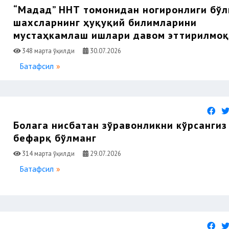
“Мадад” ННТ томонидан ногиронлиги бўл
шахсларнинг ҳуқуқий билимларини
мустаҳкамлаш ишлари давом эттирилмо
348 марта ўқилди
30.07.2026
Батафсил
Болага нисбатан зўравонликни кўрсангиз
бефарқ бўлманг
314 марта ўқилди
29.07.2026
Батафсил