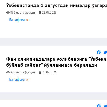
Ўзбекистонда 1 августдан нималар ўзгар
863 марта ўқилди
28.07.2026
Батафсил
Фан олимпиадалари ғолибларига "Ўзбеки
бўйлаб саёҳат” йўлланмаси берилади
376 марта ўқилди
28.07.2026
Батафсил