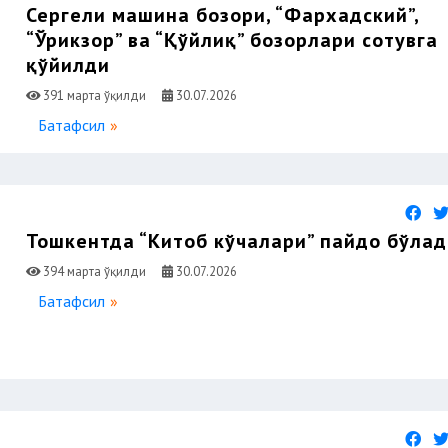
Сергели машина бозори, “Фархадский”,
“Ўрикзор” ва “Қўйлиқ” бозорлари сотувга
қўйилди
391 марта ўқилди
30.07.2026
Батафсил
Тошкентда “Китоб кўчалари” пайдо бўла
394 марта ўқилди
30.07.2026
Батафсил