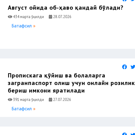
Август ойида об-ҳаво қандай бўлади?
434 марта ўқилди
28.07.2026
Батафсил
Пропискага қўйиш ва болаларга
загранпаспорт олиш учун онлайн розили
бериш имкони яратилади
391 марта ўқилди
27.07.2026
Батафсил