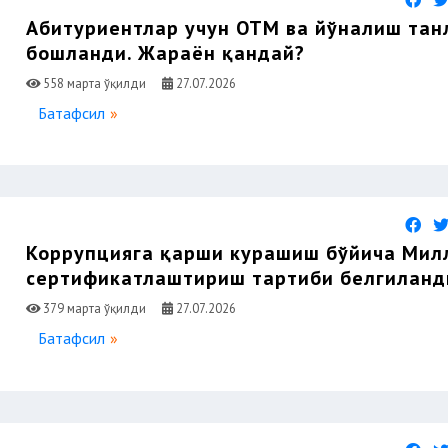
Абитуриентлар учун ОТМ ва йўналиш та
бошланди. Жараён қандай?
558 марта ўқилди
27.07.2026
Батафсил
Коррупцияга қарши курашиш бўйича Мил
сертификатлаштириш тартиби белгиланд
379 марта ўқилди
27.07.2026
Батафсил