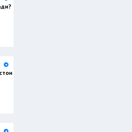
ади?
стон