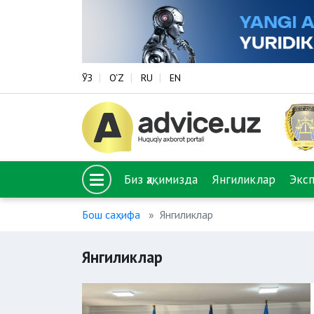
ЎЗ
O‘Z
RU
EN
Биз ҳақимизда
Янгиликлар
Экс
Бош саҳифа
Янгиликлар
Янгиликлар