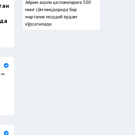
Айрим аҳоли қатламларига 500
ган
минг сўм миқдорида бир
марталик моддий ёрдам
қда
кўрсатилади
 —