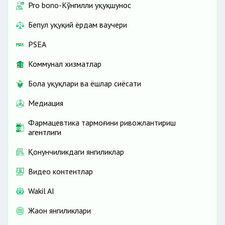
Pro bono-Кўнгилли ҳуқуқшунос
Бепул ҳуқуқий ёрдам ваучери
PSEA
Коммунал хизматлар
Бола ҳуқуқлари ва ёшлар сиёсати
Медиация
Фармацевтика тармоғини ривожлантириш
агентлиги
Қонунчиликдаги янгиликлар
Видео контентлар
Wakil AI
Жаҳон янгиликлари