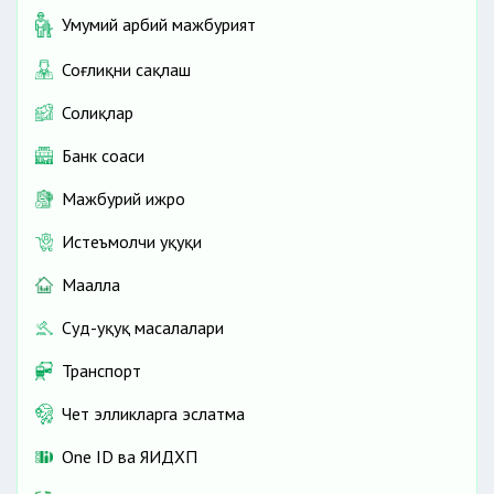
Умумий ҳарбий мажбурият
Соғлиқни сақлаш
Солиқлар
Банк соҳаси
Мажбурий ижро
Истеъмолчи ҳуқуқи
Маҳалла
Суд-ҳуқуқ масалалари
Транспорт
Чет элликларга эслатма
One ID ва ЯИДХП