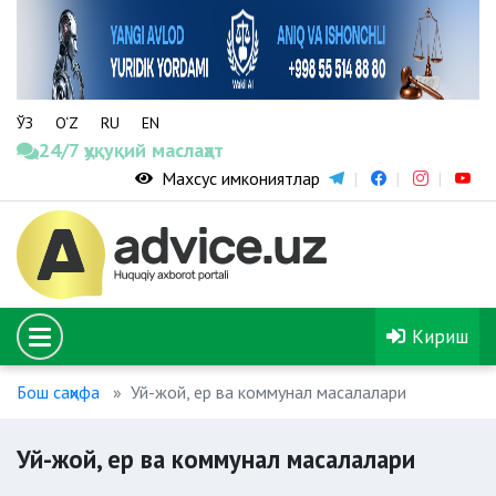
ЎЗ
O‘Z
RU
EN
24/7 ҳуқуқий маслаҳат
Махсус имкониятлар
Кириш
Бош саҳифа
Уй-жой, ер ва коммунал масалалари
Уй-жой, ер ва коммунал масалалари