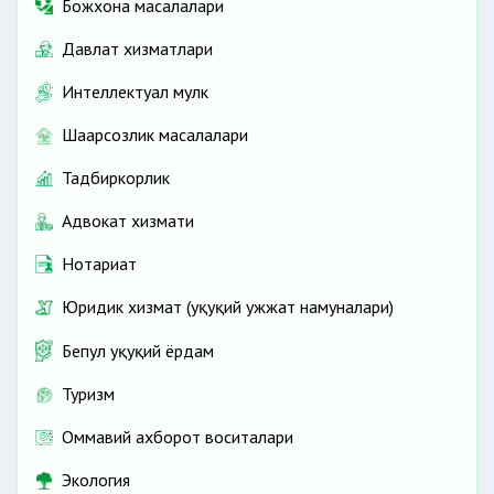
Божхона масалалари
Давлат хизматлари
Интеллектуал мулк
Шаҳарсозлик масалалари
Тадбиркорлик
Адвокат хизмати
Нотариат
Юридик хизмат (ҳуқуқий ҳужжат намуналари)
Бепул ҳуқуқий ёрдам
Туризм
Оммавий ахборот воситалари
Экология