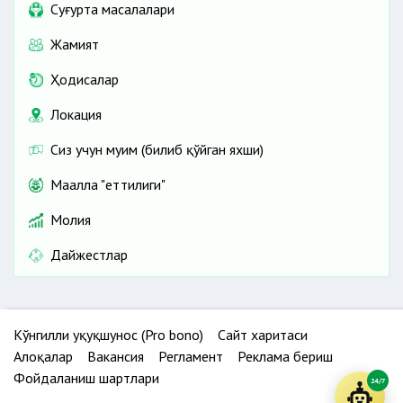
Cуғурта масалалари
Жамият
Ҳодисалар
Локация
Сиз учун муҳим (билиб қўйган яхши)
Маҳалла "еттилиги"
Молия
Дайжестлар
Кўнгилли ҳуқуқшунос (Pro bono)
Сайт харитаси
Алоқалар
Вакансия
Регламент
Реклама бериш
Фойдаланиш шартлари
24/7