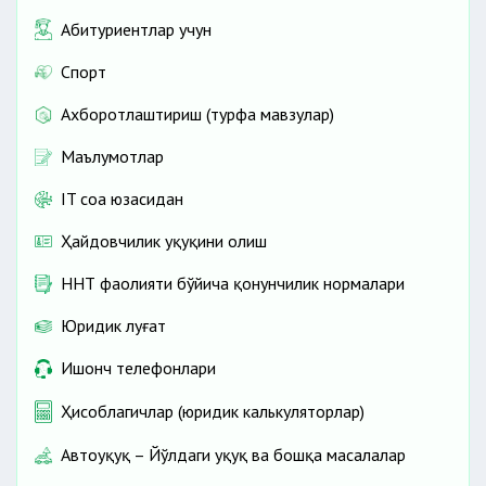
Абитуриентлар учун
Спорт
Ахборотлаштириш (турфа мавзулар)
Маълумотлар
IT соҳа юзасидан
Ҳайдовчилик ҳуқуқини олиш
ННТ фаолияти бўйича қонунчилик нормалари
Юридик луғат
Ишонч телефонлари
Ҳисоблагичлар (юридик калькуляторлар)
Автоҳуқуқ – Йўлдаги ҳуқуқ ва бошқа масалалар