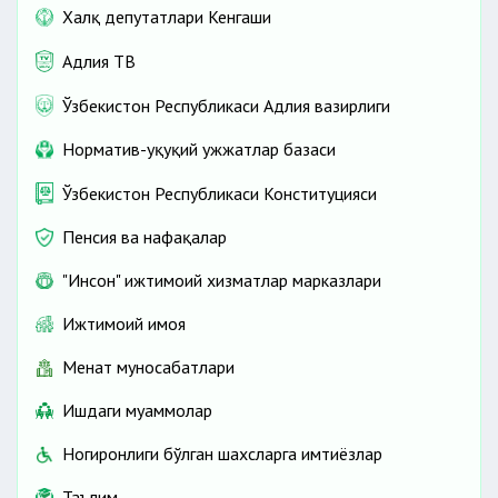
Уй-жой (квартира)ни бошқа шахсга ўтказиш
Халқ депутатлари Кенгаши
Мулк ҳуқуқи ҳақида 10 та факт
давлат хизматлари
(сотиш, алмаштириш, ҳадя қилиш)
Реновация: эски уйни янгисига алмаштиринг
Кўчмас мулк бузилишга тушган ёки тушмаганлиги
Адлия ТВ
Уй-жой (квартира)ни хусусийлаштириш
тўғрисида маълумотнома бериш
Турар жойларни эгасиз деб топиб давлатга
Ўзбекистон Республикаси Адлия вазирлиги
ўтказиш тартиби
Турар-жойларни бузишнинг тартиби
Норматив-ҳуқуқий ҳужжатлар базаси
Аҳоли пунктларини ободонлаштиришнинг
Ўзбекистон Республикаси Конституцияси
қоидалари
Кўп квартирали уйнинг ертўласидан фойдаланиш
Пенсия ва нафақалар
тартиби
"Инсон" ижтимоий хизматлар марказлари
Ижтимоий ҳимоя
Меҳнат муносабатлари
Ишдаги муаммолар
Ногиронлиги бўлган шахсларга имтиёзлар
Таълим