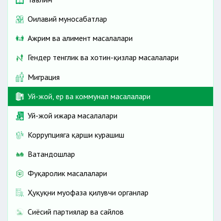
Оилавий муносабатлар
Ажрим ва алимент масалалари
Гендер тенглик ва хотин-қизлар масалалари
Миграция
Уй-жой, ер ва коммунал масалалари
Уй-жой ижара масалалари
Коррупцияга қарши курашиш
Ватандошлар
Фуқаролик масалалари
Ҳуқуқни муҳофаза қилувчи органлар
Сиёсий партиялар ва сайлов