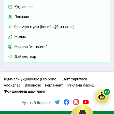
Ҳодисалар
Локация
Сиз учун муҳим (билиб қўйган яхши)
Молия
Маҳалла "еттилиги"
Дайжестлар
Кўнгилли ҳуқуқшунос (Pro bono)
Сайт харитаси
Алоқалар
Вакансия
Регламент
Реклама бериш
Фойдаланиш шартлари
24/7
Кузатиб боринг: