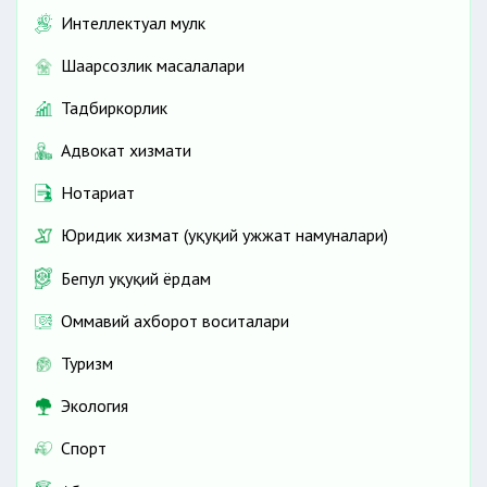
Интеллектуал мулк
Шаҳарсозлик масалалари
Тадбиркорлик
Адвокат хизмати
Нотариат
Юридик хизмат (ҳуқуқий ҳужжат намуналари)
Бепул ҳуқуқий ёрдам
Оммавий ахборот воситалари
Туризм
Экология
Спорт