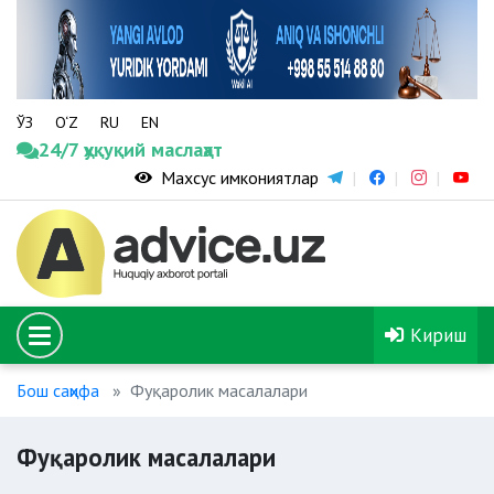
ЎЗ
O‘Z
RU
EN
24/7 ҳуқуқий маслаҳат
Махсус имкониятлар
Кириш
Бош саҳифа
Фуқаролик масалалари
Фуқаролик масалалари