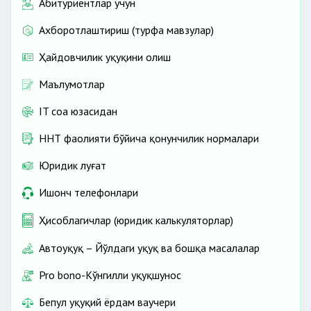
Абитуриентлар учун
Ахборотлаштириш (турфа мавзулар)
Ҳайдовчилик ҳуқуқини олиш
Маълумотлар
IT соҳа юзасидан
ННТ фаолияти бўйича қонунчилик нормалари
Юридик луғат
Ишонч телефонлари
Ҳисоблагичлар (юридик калькуляторлар)
Автоҳуқуқ – Йўлдаги ҳуқуқ ва бошқа масалалар
Pro bono-Кўнгилли ҳуқуқшунос
Бепул ҳуқуқий ёрдам ваучери