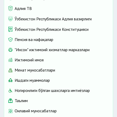
Адлия ТВ
Ўзбекистон Республикаси Адлия вазирлиги
Ўзбекистон Республикаси Конституцияси
Пенсия ва нафақалар
"Инсон" ижтимоий хизматлар марказлари
Ижтимоий ҳимоя
Меҳнат муносабатлари
Ишдаги муаммолар
Ногиронлиги бўлган шахсларга имтиёзлар
Таълим
Оилавий муносабатлар