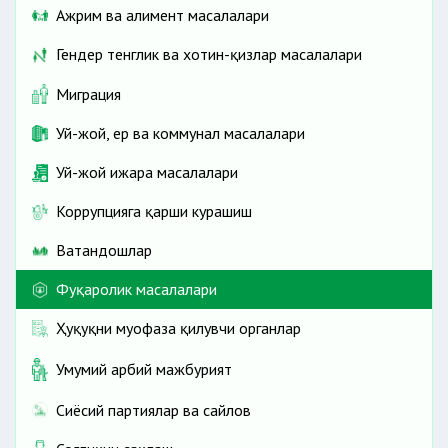
Ажрим ва алимент масалалари
Гендер тенглик ва хотин-қизлар масалалари
Миграция
Уй-жой, ер ва коммунал масалалари
Уй-жой ижара масалалари
Коррупцияга қарши курашиш
Ватандошлар
Фуқаролик масалалари
Ҳуқуқни муҳофаза қилувчи органлар
Умумий ҳарбий мажбурият
Сиёсий партиялар ва сайлов