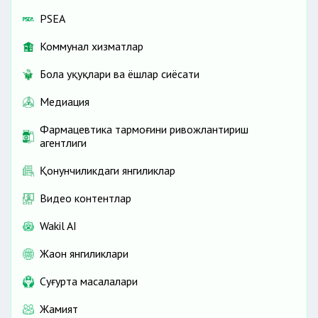
PSEA
Коммунал хизматлар
Бола ҳуқуқлари ва ёшлар сиёсати
Медиация
Фармацевтика тармоғини ривожлантириш
агентлиги
Қонунчиликдаги янгиликлар
Видео контентлар
Wakil AI
Жаҳон янгиликлари
Cуғурта масалалари
Жамият