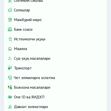
Соғлиқни сақлаш
Солиқлар
Мажбурий ижро
Банк соҳаси
Истеъмолчи ҳуқуқи
Маҳалла
Суд-ҳуқуқ масалалари
Транспорт
Чет элликларга эслатма
Божхона масалалари
One ID ва ЯИДХП
Давлат хизматлари