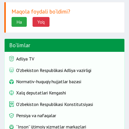
Maqola foydali bo‘ldimi?
Ha
Yo'q
Bo‘limlar
Adliya TV
O'zbekiston Respublikasi Adliya vazirligi
Normativ-huquqiy hujjatlar bazasi
Xalq deputatlari Kengashi
O‘zbekiston Respublikasi Konstitutsiyasi
Pensiya va nafaqalar
“Inson” ijtimoiy xizmatlar markazlari