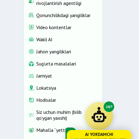
rivojlantirish agentligi
Qonunchilikdagi yangiliklar
Video kontentlar
Wakil AI
Jahon yangiliklari
Sug‘urta masalalari
Jamiyat
Lokatsiya
Hodisalar
24/7
Siz uchun muhim (bilib
qo‘ygan yaxshi)
Mahalla “yettiligi”
AI YORDAMCHI