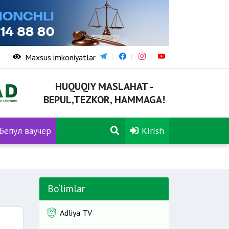
Maxsus imkoniyatlar
HUQUQIY MASLAHAT -
BEPUL,TEZKOR, HAMMAGA!
Бепул ваучер
Kirish
Bo‘limlar
Adliya TV