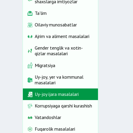
shaxslarga imtiyozlar
Ta’lim
Oilaviy munosabatlar
Ajrim va aliment masalalari
Gender tenglik va xotin-
qizlar masalalari
Migratsiya
Uy-joy, yer va kommunal
masalalari
Uy-joy ijara masalalari
Korrupsiyaga qarshi kurashish
Vatandoshlar
Fuqarolik masalalari