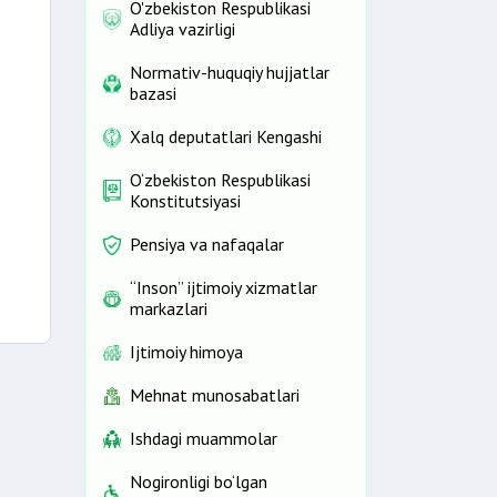
O'zbekiston Respublikasi
Adliya vazirligi
Normativ-huquqiy hujjatlar
bazasi
Xalq deputatlari Kengashi
O‘zbekiston Respublikasi
Konstitutsiyasi
Pensiya va nafaqalar
“Inson” ijtimoiy xizmatlar
markazlari
Ijtimoiy himoya
Mehnat munosabatlari
Ishdagi muammolar
Nogironligi bo‘lgan