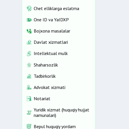
Chet elliklarga eslatma
One ID vа YaIDXP
Bojxona masalalar
Davlat xizmatlari
Intellektual mulk
Shaharsozlik
Tadbirkorlik
Advokat xizmati
Notariat
Yuridik xizmat (huquqiy hujjat
namunalari)
Bepul huquqiy yordam