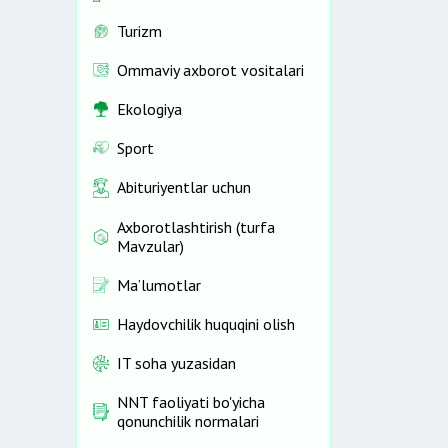
Turizm
Ommaviy axborot vositalari
Ekologiya
Sport
Abituriyentlar uchun
Axborotlashtirish (turfa
Mavzular)
Ma’lumotlar
Haydovchilik huquqini olish
IT soha yuzasidan
NNT faoliyati bo'yicha
qonunchilik normalari