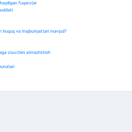
ashaydigan fuqarolar
muddati
m huquq va majburiyatlari mavjud?
raga oluvchini almashtirish
munalari