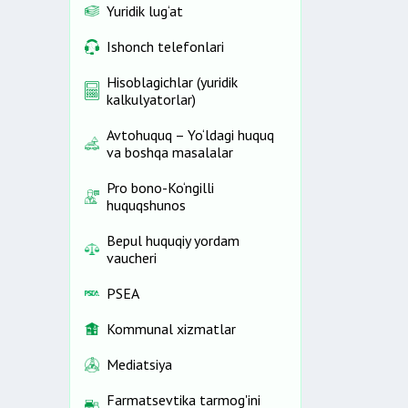
Yuridik lug‘at
Ishonch telefonlari
Hisoblagichlar (yuridik
kalkulyatorlar)
Avtohuquq – Yo‘ldagi huquq
va boshqa masalalar
Pro bono-Ko‘ngilli
huquqshunos
Bepul huquqiy yordam
vaucheri
PSEA
Kommunal xizmatlar
Mediatsiya
Farmatsevtika tarmog'ini