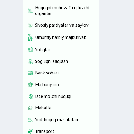
Huquqni muhozafa qiluvchi
organlar
Siyosiy partiyalar va saylov
Umumiy harbiy majburiyat
Soliqlar
Sog‘liqni saqlash
Bank sohasi
Majburiy ijro
Iste’molchi huquqi
Mahalla
Sud-huquq masalalari
Transport