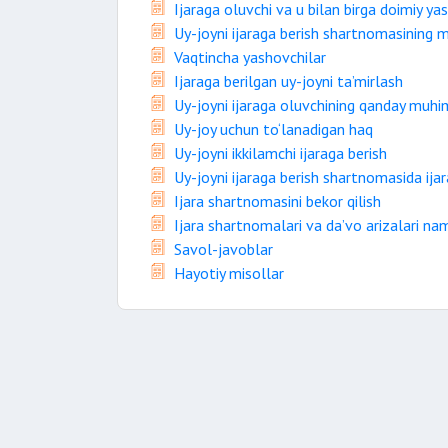
Ijaraga oluvchi va u bilan birga doimiy y
Uy-joyni ijaraga berish shartnomasining 
Vaqtincha yashovchilar
Ijaraga berilgan uy-joyni ta’mirlash
Uy-joyni ijaraga oluvchining qanday muhi
Uy-joy uchun to‘lanadigan haq
Uy-joyni ikkilamchi ijaraga berish
Uy-joyni ijaraga berish shartnomasida ija
Ijara shartnomasini bekor qilish
Ijara shartnomalari va da’vo arizalari na
Savol-javoblar
Hayotiy misollar