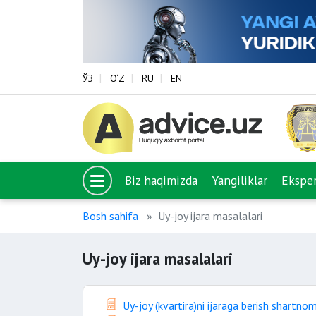
ЎЗ
O‘Z
RU
EN
Biz haqimizda
Yangiliklar
Eksper
Bosh sahifa
Uy-joy ijara masalalari
Uy-joy ijara masalalari
Uy-joy (kvartira)ni ijaraga berish shartnom