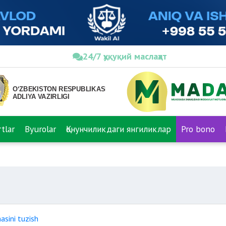
24/7 ҳуқуқий маслаҳат
tlar
Byurolar
Қонунчиликдаги янгиликлар
Pro bono
asini tuzish