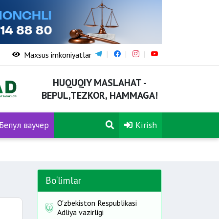
Maxsus imkoniyatlar
HUQUQIY MASLAHAT -
BEPUL,TEZKOR, HAMMAGA!
Бепул ваучер
Kirish
Bo‘limlar
O'zbekiston Respublikasi
Adliya vazirligi