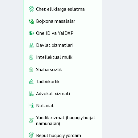
Chet elliklarga eslatma
Bojxona masalalar
One ID vа YaIDXP
Davlat xizmatlari
Intellektual mulk
Shaharsozlik
Tadbirkorlik
Advokat xizmati
Notariat
Yuridik xizmat (huquqiy hujjat
namunalari)
Bepul huquqiy yordam