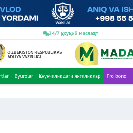
24/7 ҳуқуқий маслаҳат
tlar
Byurolar
Қонунчиликдаги янгиликлар
Pro bono