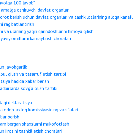
savolga 100 javob”
a amalga oshiruvchi davlat organlari
borot berish uchun davlat organlari va tashkilotlarining aloqa kanall
i rag‘batlantirish
i va ularning yaqin qarindoshlarini himoya qilish
aviy omillarni kamaytirish choralari
hun javobgarlik
ul qilish va tasarruf etish tartibi
tsiya haqida xabar berish
dbirlarda sovg‘a olish tartibi
dagi deklaratsiya
da odob-axloq komissiyasining vazifalari
bar berish
rdam bergan shaxslarni mukofotlash
n ijrosini tashkil etish choralari