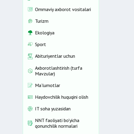
Ommaviy axborot vositalari
Turizm
Ekologiya
Sport
Abituriyentlar uchun
Axborotlashtirish (turfa
Mavzular)
Ma’lumotlar
Haydovchilik huquqini olish
IT soha yuzasidan
NNT faoliyati bo'yicha
qonunchilik normalari