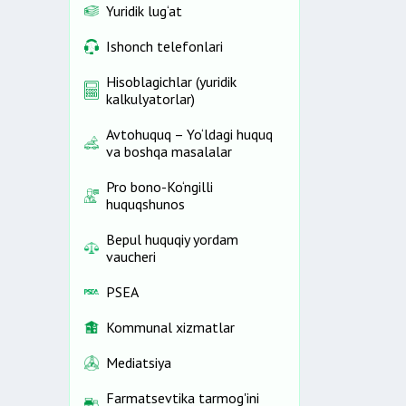
Yuridik lug‘at
Ishonch telefonlari
Hisoblagichlar (yuridik
kalkulyatorlar)
Avtohuquq – Yo‘ldagi huquq
va boshqa masalalar
Pro bono-Ko‘ngilli
huquqshunos
Bepul huquqiy yordam
vaucheri
PSEA
Kommunal xizmatlar
Mediatsiya
Farmatsevtika tarmog'ini