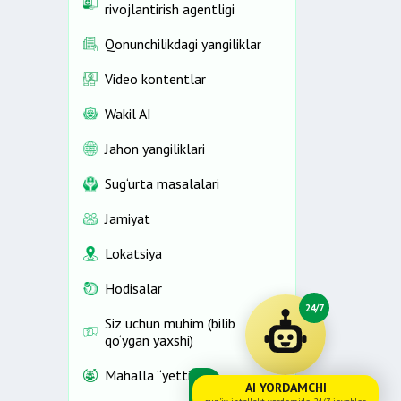
rivojlantirish agentligi
Qonunchilikdagi yangiliklar
Video kontentlar
Wakil AI
Jahon yangiliklari
Sug‘urta masalalari
Jamiyat
Lokatsiya
Hodisalar
24/7
Siz uchun muhim (bilib
qo‘ygan yaxshi)
Mahalla “yettiligi”
AI YORDAMCHI