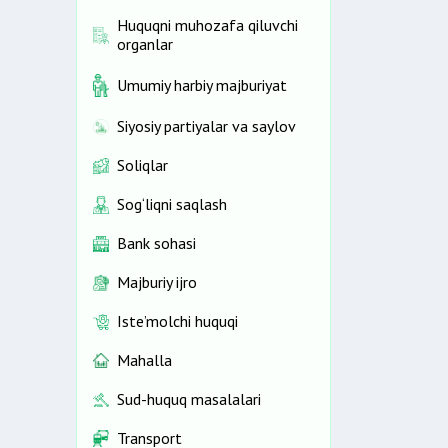
Huquqni muhozafa qiluvchi
organlar
Umumiy harbiy majburiyat
Siyosiy partiyalar va saylov
Soliqlar
Sog‘liqni saqlash
Bank sohasi
Majburiy ijro
Iste’molchi huquqi
Mahalla
Sud-huquq masalalari
Transport