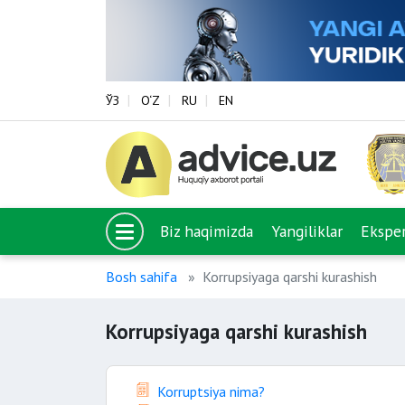
ЎЗ
O‘Z
RU
EN
Biz haqimizda
Yangiliklar
Eksper
Bosh sahifa
Korrupsiyaga qarshi kurashish
Korrupsiyaga qarshi kurashish
Korruptsiya nima?