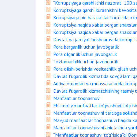
“Korrupsiyaga qarshi ichki nazorat: 100 
Korruptsiyaga qarshi kurashishni bevosit
Korrupsiyaga oid harakatlar to‘g‘risida ax
Korruptsiya haqida xabar bergan shaxslarn
Korruptsiya haqida xabar bergan shaxslarn
Davlat va jamiyat boshqaruvida korruptsiy
Pora berganlik uchun javobgarlik
Pora olganlik uchun javobgarlik
Tovlamachilik uchun javobgarlik
Pora olish-berishda vositachilik qilish uc
Davlat fuqarolik xizmatida sovg‘alarni qab
Adliya organlari va muassasalarida korrup
Davlat fuqarolik xizmatchisining rasmiy ta
Manfaatlar to‘qnashuvi
Ehtimoliy manfaatlar to‘qnashuvi to‘g‘risi
Manfaatlar to‘qnashuvini tartibga solish
Mavjud manfaatlar to‘qnashuvi haqida xa
Manfaatlar to‘qnashuvini aniqlashga yo
“Manfaatlar to‘qnashuvi to‘g‘risida”gi Qonu