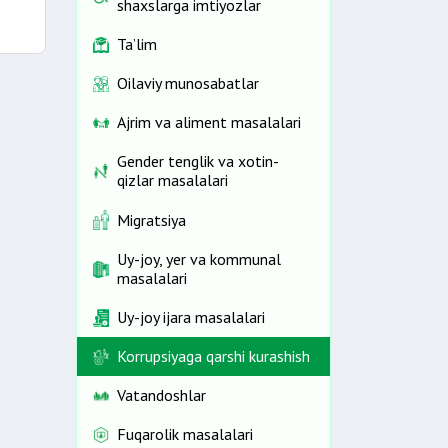
shaxslarga imtiyozlar
Ta’lim
Oilaviy munosabatlar
Ajrim va aliment masalalari
Gender tenglik va xotin-
qizlar masalalari
Migratsiya
Uy-joy, yer va kommunal
masalalari
Uy-joy ijara masalalari
Korrupsiyaga qarshi kurashish
Vatandoshlar
Fuqarolik masalalari