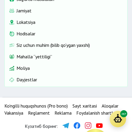
Jamiyat
Lokatsiya
Hodisalar
Siz uchun muhim (bilib qo‘ygan yaxshi)
Mahalla “yettiligi”
Moliya
Dayjestlar
Ko‘ngilli huquqshunos (Pro bono)
Sayt xaritasi
Aloqalar
Vakansiya
Reglament
Reklama
Foydalanish shartlari
24/7
Кузатиб боринг: