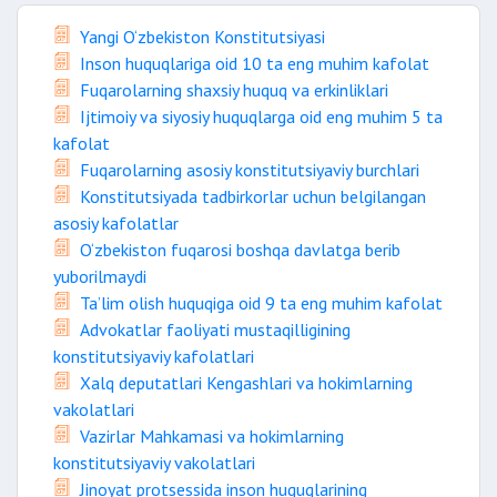
Yangi O‘zbekiston Konstitutsiyasi
Inson huquqlariga oid 10 ta eng muhim kafolat
Fuqarolarning shaxsiy huquq va erkinliklari
Ijtimoiy va siyosiy huquqlarga oid eng muhim 5 ta
kafolat
Fuqarolarning asosiy konstitutsiyaviy burchlari
Konstitutsiyada tadbirkorlar uchun belgilangan
asosiy kafolatlar
O‘zbekiston fuqarosi boshqa davlatga berib
yuborilmaydi
Ta’lim olish huquqiga oid 9 ta eng muhim kafolat
Advokatlar faoliyati mustaqilligining
konstitutsiyaviy kafolatlari
Xalq deputatlari Kengashlari va hokimlarning
vakolatlari
Vazirlar Mahkamasi va hokimlarning
konstitutsiyaviy vakolatlari
Jinoyat protsessida inson huquqlarining