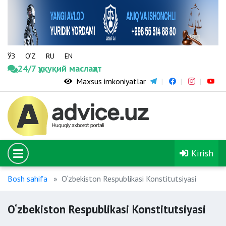
ЎЗ
O‘Z
RU
EN
24/7 ҳуқуқий маслаҳат
Maxsus imkoniyatlar
Kirish
Bosh sahifa
O‘zbekiston Respublikasi Konstitutsiyasi
O‘zbekiston Respublikasi Konstitutsiyasi