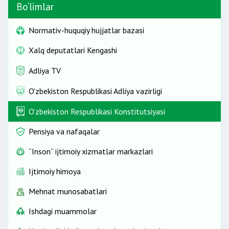
Bo‘limlar
Normativ-huquqiy hujjatlar bazasi
Xalq deputatlari Kengashi
Adliya TV
O'zbekiston Respublikasi Adliya vazirligi
O‘zbekiston Respublikasi Konstitutsiyasi
Pensiya va nafaqalar
“Inson” ijtimoiy xizmatlar markazlari
Ijtimoiy himoya
Mehnat munosabatlari
Ishdagi muammolar