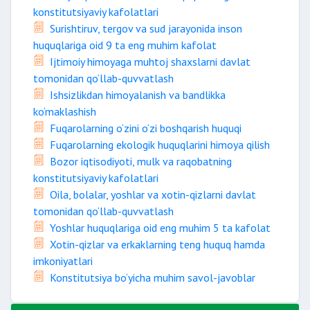
konstitutsiyaviy kafolatlari
Surishtiruv, tergov va sud jarayonida inson
huquqlariga oid 9 ta eng muhim kafolat
Ijtimoiy himoyaga muhtoj shaxslarni davlat
tomonidan qo‘llab-quvvatlash
Ishsizlikdan himoyalanish va bandlikka
ko‘maklashish
Fuqarolarning o‘zini o‘zi boshqarish huquqi
Fuqarolarning ekologik huquqlarini himoya qilish
Bozor iqtisodiyoti, mulk va raqobatning
konstitutsiyaviy kafolatlari
Oila, bolalar, yoshlar va xotin-qizlarni davlat
tomonidan qo‘llab-quvvatlash
Yoshlar huquqlariga oid eng muhim 5 ta kafolat
Xotin-qizlar va erkaklarning teng huquq hamda
imkoniyatlari
Konstitutsiya bo‘yicha muhim savol-javoblar