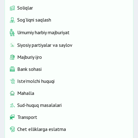
Soliqlar
Sog‘liqni saqlash
Umumiy harbiy majburiyat
Siyosiy partiyalar va saylov
Majburiy ijro
Bank sohasi
Iste’molchi huquqi
Mahalla
Sud-huquq masalalari
Transport
Chet elliklarga eslatma