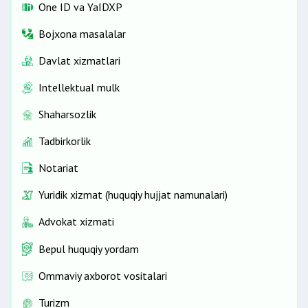
One ID vа YaIDXP
Bojxona masalalar
Davlat xizmatlari
Intellektual mulk
Shaharsozlik
Tadbirkorlik
Notariat
Yuridik xizmat (huquqiy hujjat namunalari)
Advokat xizmati
Bepul huquqiy yordam
Ommaviy axborot vositalari
Turizm