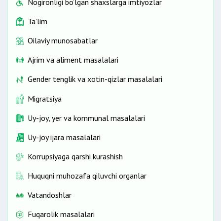
Nogironligi bo‘lgan shaxslarga imtiyozlar
Ta’lim
Oilaviy munosabatlar
Ajrim va aliment masalalari
Gender tenglik va xotin-qizlar masalalari
Migratsiya
Uy-joy, yer va kommunal masalalari
Uy-joy ijara masalalari
Korrupsiyaga qarshi kurashish
Huquqni muhozafa qiluvchi organlar
Vatandoshlar
Fuqarolik masalalari