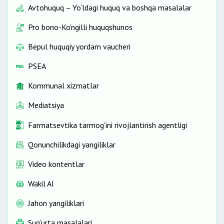
Avtohuquq – Yo‘ldagi huquq va boshqa masalalar
Pro bono-Ko‘ngilli huquqshunos
Bepul huquqiy yordam vaucheri
PSEA
Kommunal xizmatlar
Mediatsiya
Farmatsevtika tarmog'ini rivojlantirish agentligi
Qonunchilikdagi yangiliklar
Video kontentlar
Wakil AI
Jahon yangiliklari
Sug‘urta masalalari