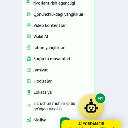
rivojlantirish agentligi
Qonunchilikdagi yangiliklar
Video kontentlar
Wakil AI
Jahon yangiliklari
Sug‘urta masalalari
Jamiyat
Hodisalar
Lokatsiya
24/7
Siz uchun muhim (bilib
qo‘ygan yaxshi)
Moliya
AI YORDAMCHI