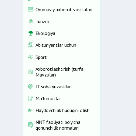
Ommaviy axborot vositalari
Turizm
Ekologiya
Abituriyentlar uchun
Sport
Axborotlashtirish (turfa
Mavzular)
IT soha yuzasidan
Ma’lumotlar
Haydovchilik huquqini olish
NNT faoliyati bo'yicha
qonunchilik normalari