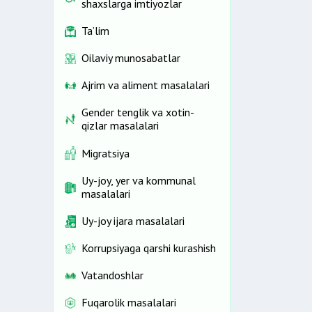
shaxslarga imtiyozlar
Ta’lim
Oilaviy munosabatlar
Ajrim va aliment masalalari
Gender tenglik va xotin-
qizlar masalalari
Migratsiya
Uy-joy, yer va kommunal
masalalari
Uy-joy ijara masalalari
Korrupsiyaga qarshi kurashish
Vatandoshlar
Fuqarolik masalalari