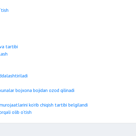
‘tish
va tartibi
lash
dalashtiriladi
kunalar bojxona bojidan ozod qilinadi
urojaatlarini ko‘rib chiqish tartibi belgilandi
rqali olib o‘tish