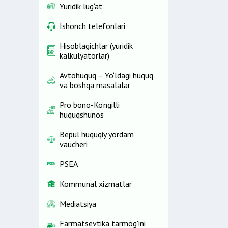
Yuridik lug‘at
Ishonch telefonlari
Hisoblagichlar (yuridik
kalkulyatorlar)
Avtohuquq – Yo‘ldagi huquq
va boshqa masalalar
Pro bono-Ko‘ngilli
huquqshunos
Bepul huquqiy yordam
vaucheri
PSEA
Kommunal xizmatlar
Mediatsiya
Farmatsevtika tarmog'ini