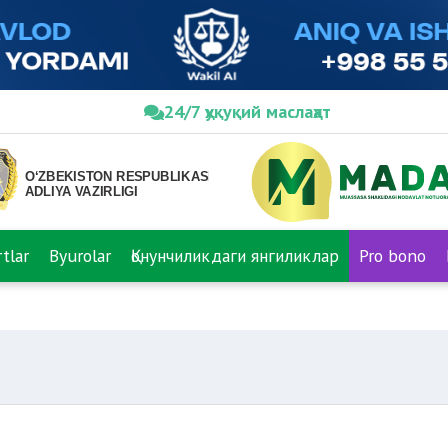
24/7 ҳуқуқий маслаҳат
tlar
Byurolar
Қонунчиликдаги янгиликлар
Pro bono