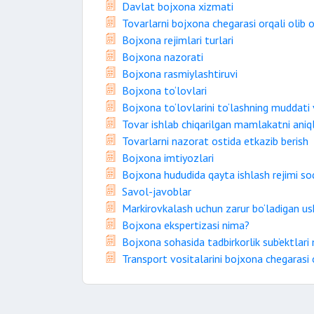
Davlat bojxona xizmati
Tovarlarni bojxona chegarasi orqali olib o
Bojxona rejimlari turlari
Bojxona nazorati
Bojxona rasmiylashtiruvi
Bojxona to‘lovlari
Bojxona to‘lovlarini to‘lashning muddati 
Tovar ishlab chiqarilgan mamlakatni aniq
Tovarlarni nazorat ostida etkazib berish
Bojxona imtiyozlari
Bojxona hududida qayta ishlash rejimi sod
Savol-javoblar
Markirovkalash uchun zarur bo‘ladigan us
Bojxona ekspertizasi nima?
Bojxona sohasida tadbirkorlik sub’ektlari m
Transport vositalarini bojxona chegarasi o