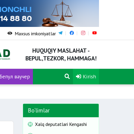
Maxsus imkoniyatlar
HUQUQIY MASLAHAT -
BEPUL,TEZKOR, HAMMAGA!
Бепул ваучер
Kirish
Bo‘limlar
Xalq deputatlari Kengashi