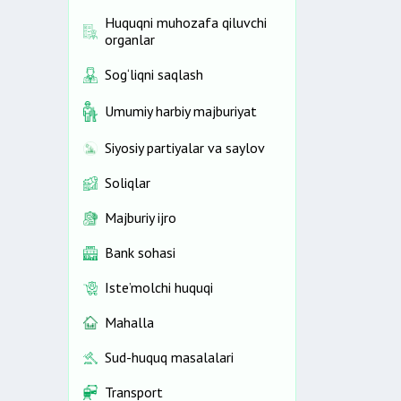
Huquqni muhozafa qiluvchi
organlar
Sog‘liqni saqlash
Umumiy harbiy majburiyat
Siyosiy partiyalar va saylov
Soliqlar
Majburiy ijro
Bank sohasi
Iste’molchi huquqi
Mahalla
Sud-huquq masalalari
Transport