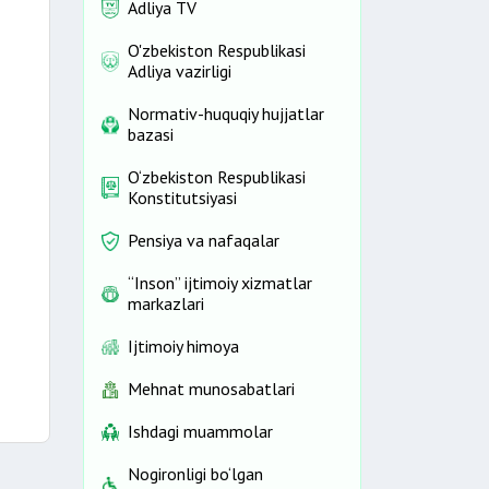
Adliya TV
O'zbekiston Respublikasi
Adliya vazirligi
Normativ-huquqiy hujjatlar
bazasi
O‘zbekiston Respublikasi
Konstitutsiyasi
Pensiya va nafaqalar
“Inson” ijtimoiy xizmatlar
markazlari
Ijtimoiy himoya
Mehnat munosabatlari
Ishdagi muammolar
Nogironligi bo‘lgan