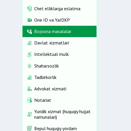
Chet elliklarga eslatma
One ID vа YaIDXP
Bojxona masalalar
Davlat xizmatlari
Intellektual mulk
Shaharsozlik
Tadbirkorlik
Advokat xizmati
Notariat
Yuridik xizmat (huquqiy hujjat
namunalari)
Bepul huquqiy yordam