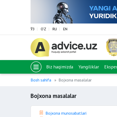
ЎЗ
O‘Z
RU
EN
Biz haqimizda
Yangiliklar
Eksper
Bosh sahifa
Bojxona masalalar
Bojxona masalalar
Bojxona munosabatlari