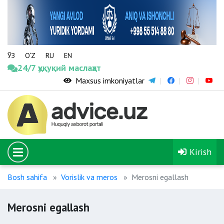
ЎЗ
O‘Z
RU
EN
24/7 ҳуқуқий маслаҳат
Maxsus imkoniyatlar
Kirish
Bosh sahifa
Vorislik va meros
Merosni egallash
Merosni egallash