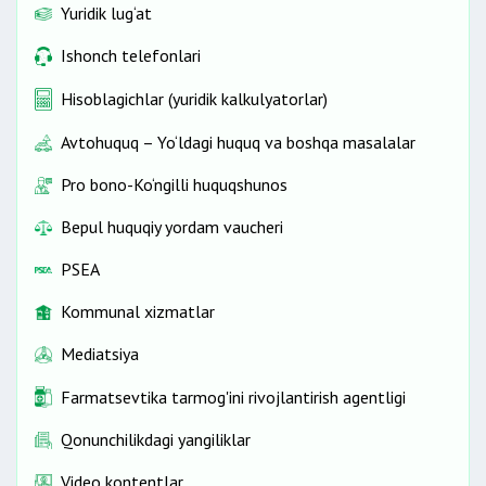
Yuridik lug‘at
Ishonch telefonlari
Hisoblagichlar (yuridik kalkulyatorlar)
Avtohuquq – Yo‘ldagi huquq va boshqa masalalar
Pro bono-Ko‘ngilli huquqshunos
Bepul huquqiy yordam vaucheri
PSEA
Kommunal xizmatlar
Mediatsiya
Farmatsevtika tarmog'ini rivojlantirish agentligi
Qonunchilikdagi yangiliklar
Video kontentlar