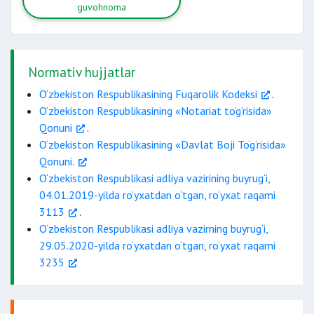
oshirilishi mumkin.
guvohnoma
mehnatga layoqatsiz shaxslar uchun;
mol-mulkning qiymati doirasida
meros
solidar qarzdorlar sifatida javobgar
Normativ hujjatlar
ulushini ajratgan holdagina
bo‘ladilar.
O‘zbekiston Respublikasining Fuqarolik Kodeksi
.
O‘zbekiston Respublikasining «Notariat to‘g‘risida»
Qonuni
.
O‘zbekiston Respublikasining «Davlat Boji To‘g‘risida»
Qonuni.
O‘zbekiston Respublikasi adliya vazirining buyrug‘i,
04.01.2019-yilda ro‘yxatdan o‘tgan, ro‘yxat raqami
3113
.
O‘zbekiston Respublikasi adliya vazirning buyrug‘i,
29.05.2020-yilda ro‘yxatdan o‘tgan, ro‘yxat raqami
3235