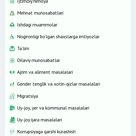
Ijtimoiy himoya
Mehnat munosabatlari
Ishdagi muammolar
Nogironligi bo‘lgan shaxslarga imtiyozlar
Ta’lim
Oilaviy munosabatlar
Ajrim va aliment masalalari
Gender tenglik va xotin-qizlar masalalari
Migratsiya
Uy-joy, yer va kommunal masalalari
Uy-joy ijara masalalari
Korrupsiyaga qarshi kurashish