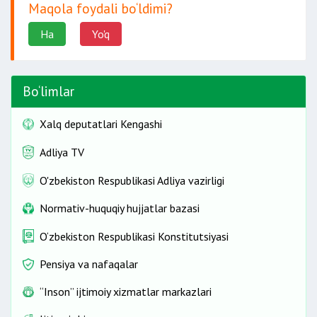
Maqola foydali bo‘ldimi?
Ha
Yo'q
Bo‘limlar
Xalq deputatlari Kengashi
Adliya TV
O'zbekiston Respublikasi Adliya vazirligi
Normativ-huquqiy hujjatlar bazasi
O‘zbekiston Respublikasi Konstitutsiyasi
Pensiya va nafaqalar
“Inson” ijtimoiy xizmatlar markazlari