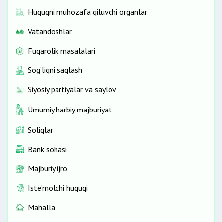
Huquqni muhozafa qiluvchi organlar
Vatandoshlar
Fuqarolik masalalari
Sog‘liqni saqlash
Siyosiy partiyalar va saylov
Umumiy harbiy majburiyat
Soliqlar
Bank sohasi
Majburiy ijro
Iste’molchi huquqi
Mahalla