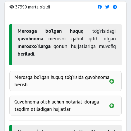
37390 marta o'qildi
Merosga bo‘lgan huquq
to‘g‘risidagi
guvohnoma
merosni qabul qilib olgan
merosxo‘rlarga
qonun hujjatlariga muvofiq
beriladi
.
Merosga bo‘lgan huquq to‘g‘risida guvohnoma
berish
notarius
merosxo‘rning
Guvohnoma olish uchun notarial idoraga
huquqi
guvohnoma
taqdim etiladigan hujjatlar
shart
o‘lim haqidagi
guvohnoma
olti oy