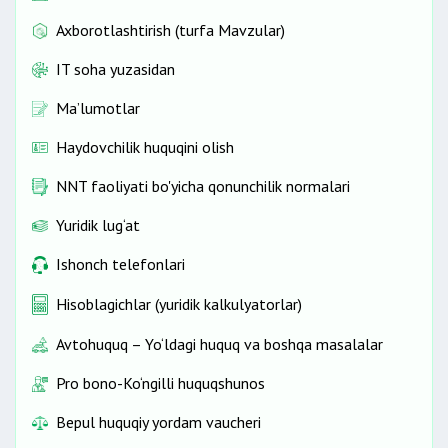
Axborotlashtirish (turfa Mavzular)
IT soha yuzasidan
Ma’lumotlar
Haydovchilik huquqini olish
NNT faoliyati bo'yicha qonunchilik normalari
Yuridik lug‘at
Ishonch telefonlari
Hisoblagichlar (yuridik kalkulyatorlar)
Avtohuquq – Yo‘ldagi huquq va boshqa masalalar
Pro bono-Ko‘ngilli huquqshunos
Bepul huquqiy yordam vaucheri