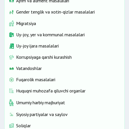
Ajrim va aliment masalalari
Gender tenglik va xotin-qizlar masalalari
Migratsiya
Uy-joy, yer va kommunal masalalari
Uy-joy ijara masalalari
Korrupsiyaga qarshi kurashish
Vatandoshlar
Fuqarolik masalalari
Huquqni muhozafa qiluvchi organlar
Umumiy harbiy majburiyat
Siyosiy partiyalar va saylov
Soliqlar