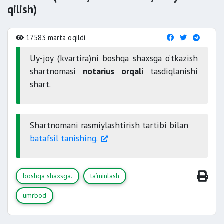
qilish)
17583 marta o'qildi
Uy-joy (kvartira)ni boshqa shaxsga o‘tkazish
shartnomasi
notarius orqali
tasdiqlanishi
shart.
Shartnomani rasmiylashtirish tartibi bilan
batafsil tanishing.
boshqa shaxsga.
ta’minlash
umrbod