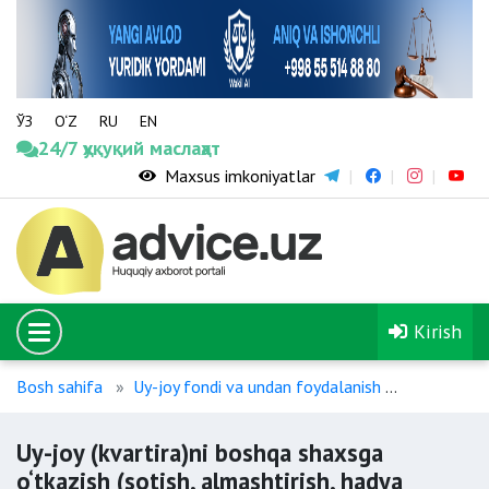
ЎЗ
O‘Z
RU
EN
24/7 ҳуқуқий маслаҳат
Maxsus imkoniyatlar
Kirish
Bosh sahifa
Uy-joy fondi va undan foydalanish
Uy-joy (kva
Uy-joy (kvartira)ni boshqa shaxsga
o‘tkazish (sotish, almashtirish, hadya