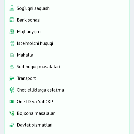
Sog‘liqni saqlash
Bank sohasi
Majburiy ijro
Iste’molchi huquqi
Mahalla
Sud-huquq masalalari
Transport
Chet elliklarga eslatma
One ID vа YaIDXP
Bojxona masalalar
Davlat xizmatlari