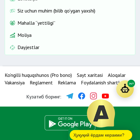
Siz uchun muhim (bilib qo‘ygan yaxshi)
Mahalla “yettiligi”
Moliya
Dayjestlar
Ko‘ngilli huquqshunos (Pro bono)
Sayt xaritasi
Aloqalar
Vakansiya
Reglament
Reklama
Foydalanish shartlari
24/7
Кузатиб боринг:
Ҳуқуқий ёрдам керакми?