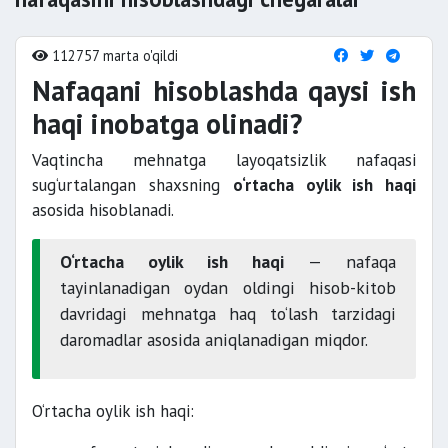
112757 marta o'qildi
Nafaqani hisoblashda qaysi ish
haqi inobatga olinadi?
Vaqtincha mehnatga layoqatsizlik nafaqasi
sug‘urtalangan shaxsning
o‘rtacha oylik ish haqi
asosida hisoblanadi.
O‘rtacha oylik ish haqi
— nafaqa
tayinlanadigan oydan oldingi hisob-kitob
davridagi mehnatga haq to‘lash tarzidagi
daromadlar asosida aniqlanadigan miqdor.
O‘rtacha oylik ish haqi: