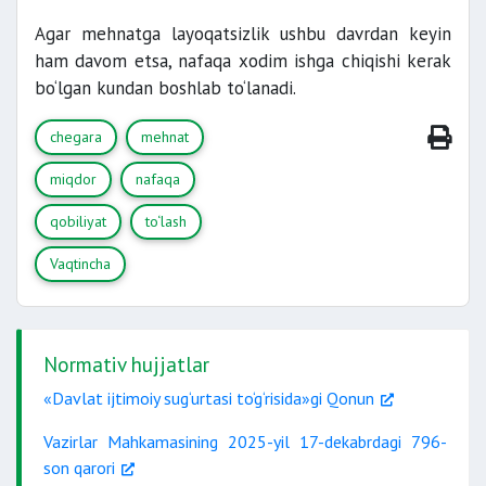
Agar mehnatga layoqatsizlik ushbu davrdan keyin
ham davom etsa, nafaqa xodim ishga chiqishi kerak
bo‘lgan kundan boshlab to‘lanadi.
chegara
mehnat
miqdor
nafaqa
qobiliyat
to‘lash
Vaqtincha
Normativ hujjatlar
«Davlat ijtimoiy sug‘urtasi to‘g‘risida»gi Qonun
Vazirlar Mahkamasining 2025-yil 17-dekabrdagi 796-
son qarori