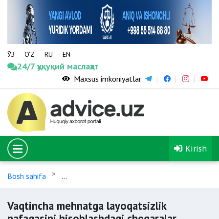
ЎЗ
O‘Z
RU
EN
24/7 ҳуқуқий маслаҳат
Maxsus imkoniyatlar
Kirish
Bosh sahifa
Vaqtincha mehnatga layoqatsizlik nafaqasini
Vaqtincha mehnatga layoqatsizlik
nafaqasini hisoblashdagi chegaralar