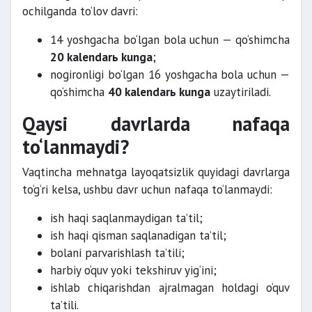
ochilganda to‘lov davri:
14 yoshgacha bo‘lgan bola uchun — qo‘shimcha
20 kalendarь kunga
;
nogironligi bo‘lgan 16 yoshgacha bola uchun —
qo‘shimcha
40 kalendarь kunga
uzaytiriladi.
Qaysi davrlarda nafaqa
to‘lanmaydi?
Vaqtincha mehnatga layoqatsizlik quyidagi davrlarga
to‘g‘ri kelsa, ushbu davr uchun nafaqa to‘lanmaydi:
ish haqi saqlanmaydigan ta’til;
ish haqi qisman saqlanadigan ta’til;
bolani parvarishlash ta’tili;
harbiy o‘quv yoki tekshiruv yig‘ini;
ishlab chiqarishdan ajralmagan holdagi o‘quv
ta’tili.