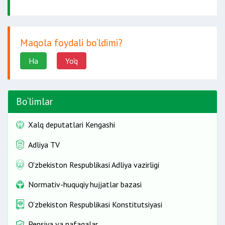
Maqola foydali bo‘ldimi?
Ha
Yo'q
Bo‘limlar
Xalq deputatlari Kengashi
Adliya TV
O'zbekiston Respublikasi Adliya vazirligi
Normativ-huquqiy hujjatlar bazasi
O‘zbekiston Respublikasi Konstitutsiyasi
Pensiya va nafaqalar