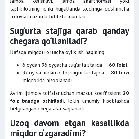
Jamoa kelishuvi, jamoa shartnomasi yoki
tashkilotning ichki hujjatlarida xodimga qo‘shimcha
to‘lovlar nazarda tutilishi mumkin.
Sug‘urta stajiga qarab qanday
chegara qo‘llaniladi?
Nafaqa miqdori o‘rtacha oylik ish haqining:
6 oydan 96 oygacha sug‘urta stajida —
60 foizi
;
97 oy va undan ortiq sug‘urta stajida —
80 foizi
miqdorida hisoblanadi.
Ayrim ijtimoiy toifalar uchun mazkur koeffitsient
20
foiz bandga oshiriladi
, lekin umumiy hisoblashda
belgilangan chegaralar saqlanadi.
Uzoq davom etgan kasallikda
miqdor o‘zgaradimi?