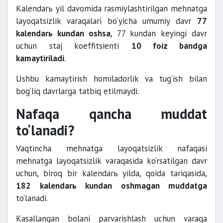
Kalendarь yil davomida rasmiylashtirilgan mehnatga
layoqatsizlik varaqalari bo‘yicha umumiy davr
77
kalendarь kundan oshsa
, 77 kundan keyingi davr
uchun staj koeffitsienti
10 foiz bandga
kamaytiriladi
.
Ushbu kamaytirish homiladorlik va tug‘ish bilan
bog‘liq davrlarga tatbiq etilmaydi.
Nafaqa qancha muddat
to‘lanadi?
Vaqtincha mehnatga layoqatsizlik nafaqasi
mehnatga layoqatsizlik varaqasida ko‘rsatilgan davr
uchun, biroq bir kalendarь yilda, qoida tariqasida,
182 kalendarь kundan oshmagan muddatga
to‘lanadi.
Kasallangan bolani parvarishlash uchun varaqa