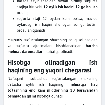
nafaqa tayinlanadigan oydan oldingi sug‘urta
stajiga kiruvchi
12 oylik ish haqini 12 ga bo‘lish
orqali;
sug‘urta staji 12 oydan kam bo‘lsa, mavjud
oylardagi ish haqini shu oylar soniga bo‘lish
orqali aniqlanadi.
Majburiy sug‘urtalangan shaxsning soliq solinadigan
va sug‘urta ajratmalari hisoblanadigan
barcha
mehnat daromadlari
inobatga olinadi.
Hisobga olinadigan ish
haqining eng yuqori chegarasi
Nafaqani hisoblashda sug‘urtalangan shaxsning
o‘rtacha oylik ish haqining
mehnatga haq
to‘lashning eng kam miqdorining 10 baravaridan
oshmagan qismi
hisobga olinadi.