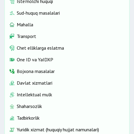
Iste’molchi huquqi
Sud-huquq masalalari
Mahalla
Transport
Chet elliklarga eslatma
One ID vа YaIDXP
Bojxona masalalar
Davlat xizmatlari
Intellektual mulk
Shaharsozlik
Tadbirkorlik
Yuridik xizmat (huquqiy hujjat namunalari)