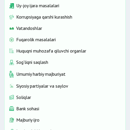
Uy-joy ijara masalalari
Korrupsiyaga qarshi kurashish
Vatandoshlar
Fuqarolik masalalari
Huquqni muhozafa qiluvchi organlar
Sog‘liqni saqlash
Umumiy harbiy majburiyat
Siyosiy partiyalar va saylov
Soliqlar
Bank sohasi
Majburiy ijro