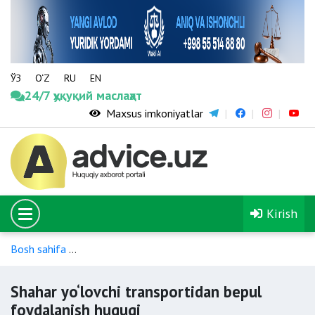
ЎЗ
O‘Z
RU
EN
24/7 ҳуқуқий маслаҳат
Maxsus imkoniyatlar
Kirish
Bosh sahifa
Ijtimoiy xizmatlar va moddiy yordamning boshqa 
Shahar yo‘lovchi transportidan bepul
foydalanish huquqi