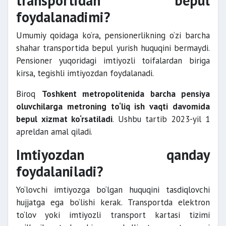
transportidan bepul
foydalanadimi?
Umumiy qoidaga ko‘ra, pensionerlikning o‘zi barcha
shahar transportida bepul yurish huquqini bermaydi.
Pensioner yuqoridagi imtiyozli toifalardan biriga
kirsa, tegishli imtiyozdan foydalanadi.
Biroq
Toshkent metropolitenida barcha pensiya
oluvchilarga metroning to‘liq ish vaqti davomida
bepul xizmat ko‘rsatiladi
. Ushbu tartib 2023-yil 1
apreldan amal qiladi.
Imtiyozdan qanday
foydalaniladi?
Yo‘lovchi imtiyozga bo‘lgan huquqini tasdiqlovchi
hujjatga ega bo‘lishi kerak. Transportda elektron
to‘lov yoki imtiyozli transport kartasi tizimi