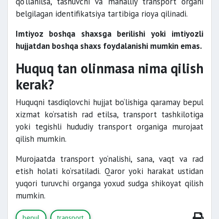
qo‘llanilsa, tashuvchi va mahalliy transport organi
belgilagan identifikatsiya tartibiga rioya qilinadi.
Imtiyoz boshqa shaxsga berilishi yoki imtiyozli
hujjatdan boshqa shaxs foydalanishi mumkin emas.
Huquq tan olinmasa nima qilish
kerak?
Huquqni tasdiqlovchi hujjat bo‘lishiga qaramay bepul
xizmat ko‘rsatish rad etilsa, transport tashkilotiga
yoki tegishli hududiy transport organiga murojaat
qilish mumkin.
Murojaatda transport yo‘nalishi, sana, vaqt va rad
etish holati ko‘rsatiladi. Qaror yoki harakat ustidan
yuqori turuvchi organga yoxud sudga shikoyat qilish
mumkin.
bepul
transport