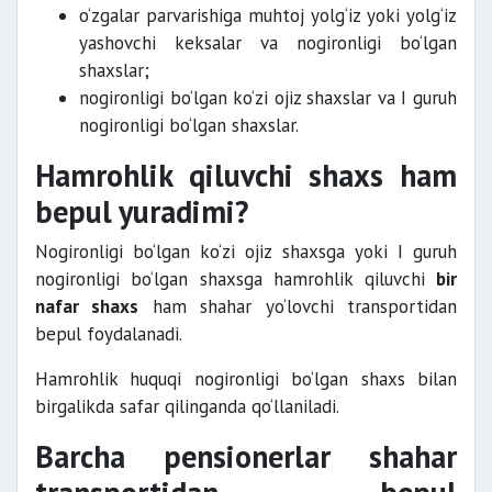
o‘zgalar parvarishiga muhtoj yolg‘iz yoki yolg‘iz
yashovchi keksalar va nogironligi bo‘lgan
shaxslar;
nogironligi bo‘lgan ko‘zi ojiz shaxslar va I guruh
nogironligi bo‘lgan shaxslar.
Hamrohlik qiluvchi shaxs ham
bepul yuradimi?
Nogironligi bo‘lgan ko‘zi ojiz shaxsga yoki I guruh
nogironligi bo‘lgan shaxsga hamrohlik qiluvchi
bir
nafar shaxs
ham shahar yo‘lovchi transportidan
bepul foydalanadi.
Hamrohlik huquqi nogironligi bo‘lgan shaxs bilan
birgalikda safar qilinganda qo‘llaniladi.
Barcha pensionerlar shahar