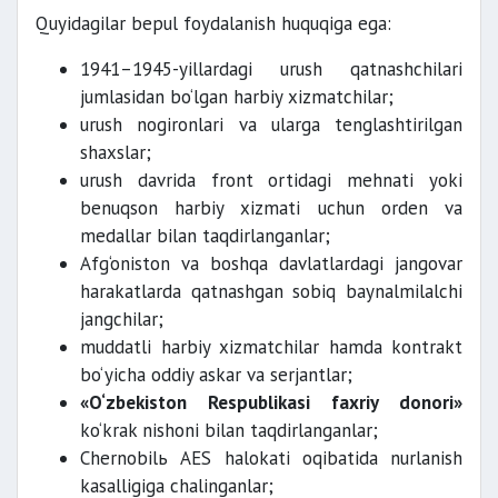
Quyidagilar bepul foydalanish huquqiga ega:
1941–1945-yillardagi urush qatnashchilari
jumlasidan bo‘lgan harbiy xizmatchilar;
urush nogironlari va ularga tenglashtirilgan
shaxslar;
urush davrida front ortidagi mehnati yoki
benuqson harbiy xizmati uchun orden va
medallar bilan taqdirlanganlar;
Afg‘oniston va boshqa davlatlardagi jangovar
harakatlarda qatnashgan sobiq baynalmilalchi
jangchilar;
muddatli harbiy xizmatchilar hamda kontrakt
bo‘yicha oddiy askar va serjantlar;
«O‘zbekiston Respublikasi faxriy donori»
ko‘krak nishoni bilan taqdirlanganlar;
Chernobilь AES halokati oqibatida nurlanish
kasalligiga chalinganlar;