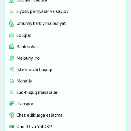
Siyosiy partiyalar va saylov
Umumiy harbiy majburiyat
Soliqlar
Bank sohasi
Majburiy ijro
Iste’molchi huquqi
Mahalla
Sud-huquq masalalari
Transport
Chet elliklarga eslatma
One ID vа YaIDXP