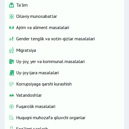
Ta’lim
Oilaviy munosabatlar
Ajrim va aliment masalalari
Gender tenglik va xotin-qizlar masalalari
Migratsiya
Uy-joy, yer va kommunal masalalari
Uy-joy ijara masalalari
Korrupsiyaga qarshi kurashish
Vatandoshlar
Fuqarolik masalalari
Huquqni muhozafa qiluvchi organlar
Sog‘liqni saqlash