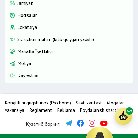
Jamiyat
Hodisalar
Lokatsiya
Siz uchun muhim (bilib qo‘ygan yaxshi)
Mahalla “yettiligi”
Moliya
Dayjestlar
Ko‘ngilli huquqshunos (Pro bono)
Sayt xaritasi
Aloqalar
Vakansiya
Reglament
Reklama
Foydalanish shartlari
24/7
Кузатиб боринг: