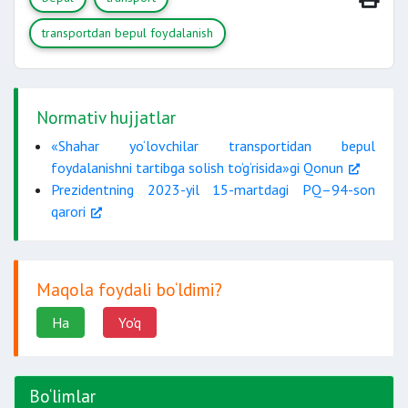
transportdan bepul foydalanish
Normativ hujjatlar
«Shahar yo‘lovchilar transportidan bepul
foydalanishni tartibga solish to‘g‘risida»gi Qonun
Prezidentning 2023-yil 15-martdagi PQ–94-son
qarori
Maqola foydali bo‘ldimi?
Ha
Yo'q
Bo‘limlar