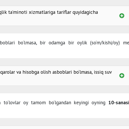
qlik ta’minoti xizmatlariga tariflar quyidagicha
(so‘m/kv.m/oy
sboblari bo‘lmasa, bir odamga bir oylik (so‘m/kishi/oy) me
m/kub.m)
qarolar va hisobga olish asboblari bo‘lmasa, issiq suv
1 kishiga
2 kishiga
un to‘lovlar oy tamom bo‘lgandan keyingi oyning
10-sanas
3 kishiga
4 kishiga