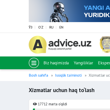
ЎЗ
O‘Z
RU
EN
Biz haqimizda
Yangiliklar
Eksper
Bosh sahifa
Issiqlik ta’minoti
Xizmatlar uc
Xizmatlar uchun haq to‘lash
17712 marta o'qildi