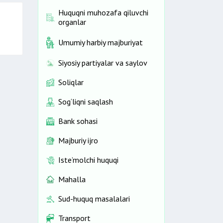
Huquqni muhozafa qiluvchi
organlar
Umumiy harbiy majburiyat
Siyosiy partiyalar va saylov
Soliqlar
Sog‘liqni saqlash
Bank sohasi
Majburiy ijro
Iste’molchi huquqi
Mahalla
Sud-huquq masalalari
Transport