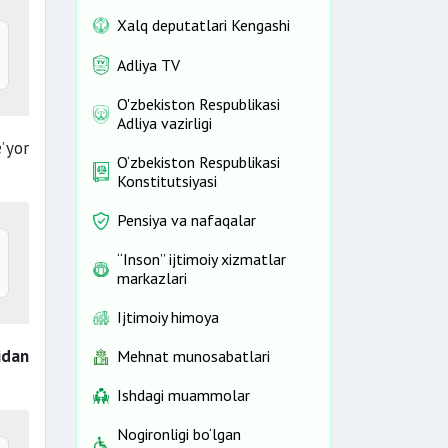
Xalq deputatlari Kengashi
Adliya TV
)
O'zbekiston Respublikasi
Adliya vazirligi
’yor
O‘zbekiston Respublikasi
Konstitutsiyasi
Pensiya va nafaqalar
“Inson” ijtimoiy xizmatlar
markazlari
Ijtimoiy himoya
idan
Mehnat munosabatlari
Ishdagi muammolar
Nogironligi bo‘lgan