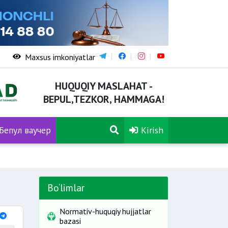
Maxsus imkoniyatlar
HUQUQIY MASLAHAT -
BEPUL,TEZKOR, HAMMAGA!
Бепул ваучер
Kirish
Bo‘limlar
Normativ-huquqiy hujjatlar
bazasi