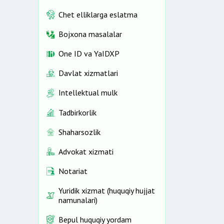
Chet elliklarga eslatma
Bojxona masalalar
One ID vа YaIDXP
Davlat xizmatlari
Intellektual mulk
Tadbirkorlik
Shaharsozlik
Advokat xizmati
Notariat
Yuridik xizmat (huquqiy hujjat
namunalari)
Bepul huquqiy yordam