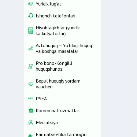
Yuridik lug‘at
Ishonch telefonlari
Hisoblagichlar (yuridik
kalkulyatorlar)
Avtohuquq – Yo‘ldagi huquq
va boshqa masalalar
Pro bono-Ko‘ngilli
huquqshunos
Bepul huquqiy yordam
vaucheri
PSEA
Kommunal xizmatlar
Mediatsiya
Farmatsevtika tarmog'ini