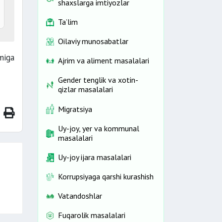
shaxslarga imtiyozlar
Ta’lim
Oilaviy munosabatlar
miga
Ajrim va aliment masalalari
Gender tenglik va xotin-
qizlar masalalari
Migratsiya
Uy-joy, yer va kommunal
masalalari
Uy-joy ijara masalalari
Korrupsiyaga qarshi kurashish
Vatandoshlar
Fuqarolik masalalari