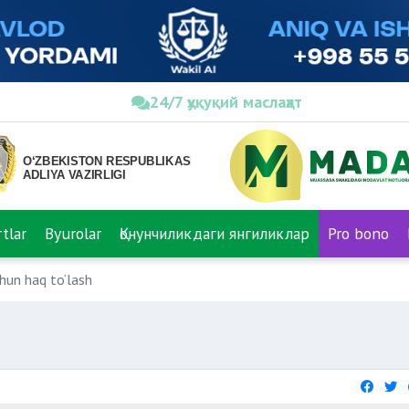
24/7 ҳуқуқий маслаҳат
tlar
Byurolar
Қонунчиликдаги янгиликлар
Pro bono
hun haq to‘lash