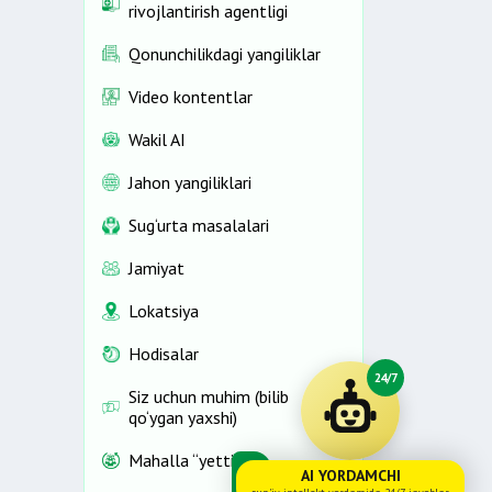
rivojlantirish agentligi
Qonunchilikdagi yangiliklar
Video kontentlar
Wakil AI
Jahon yangiliklari
Sug‘urta masalalari
Jamiyat
Lokatsiya
Hodisalar
24/7
Siz uchun muhim (bilib
qo‘ygan yaxshi)
Mahalla “yettiligi”
AI YORDAMCHI