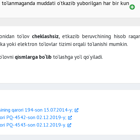
ar to‘lanmaganda muddati o‘tkazib yuborilgan har bir kun
monidan to‘lov
cheklashsiz
, etkazib beruvchining hisob raqa
hka
yoki elektron to‘lovlar tizimi
orqali to‘lanishi mumkin.
o‘lovni
qismlarga bo‘lib
to‘lashga yo‘l qo‘yiladi.
ining qarori 194-son 15.07.2014-y;
arori PQ-4542-son 02.12.2019-y;
arori PQ-4543-son 02.12.2019-y.