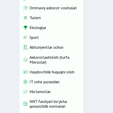
Ommaviy axborot vositalari
Turizm
Ekologiya
Sport
Abituriyentlar uchun
Axborotlashtirish (turfa
Mavzular)
Haydovchilik huquqini olish
IT soha yuzasidan
Ma’lumotlar
NNT faoliyati bo'yicha
qonunchilik normalari