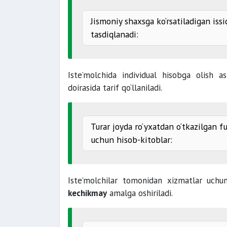
Jismoniy shaxsga ko‘rsatiladigan issi
tasdiqlanadi:
isitishga
bir kunlik
issiq suv ta’minotiga
Iste’molchida individual hisobga olish a
(so‘
doirasida tarif qo‘llaniladi.
Turar joyda ro‘yxatdan o‘tkazilgan fu
uchun hisob-kitoblar:
Iste’molchilar tomonidan xizmatlar uch
kechikmay
amalga oshiriladi.