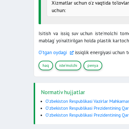
Xizmatlar uchun o‘z vaqtida to‘lovl
uchun:
yuridik shaxslar
0,4 foiz
aholi
0,1
Isitish va issiq suv uchun iste’molchi to
mablag‘ yo‘naltirilgan holda plastik kartoc
O‘tgan oydagi
issiqlik energiyasi uchun t
haq
iste’molchi
penya
Normativ hujjatlar
O‘zbekiston Respublikasi Vazirlar Mahkamas
O‘zbekiston Respublikasi Prezidentining Q
O‘zbekiston Respublikasi Prezidentining Q