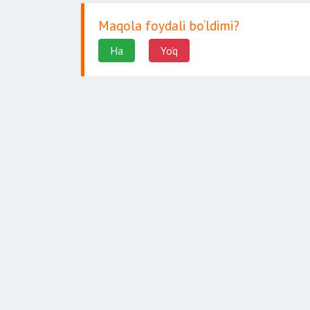
Maqola foydali bo‘ldimi?
Ha
Yo'q