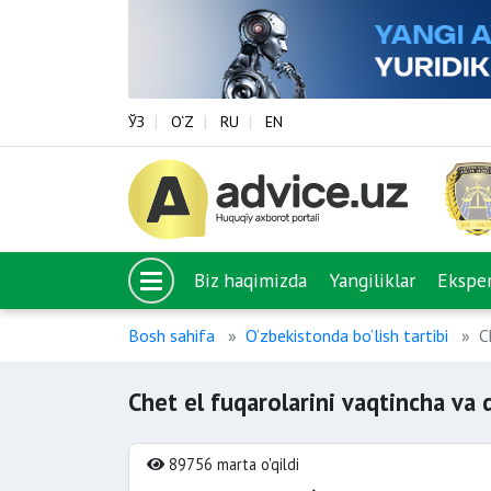
ЎЗ
O‘Z
RU
EN
Biz haqimizda
Yangiliklar
Eksper
Bosh sahifa
O‘zbekistonda bo‘lish tartibi
C
Chet el fuqarolarini vaqtincha va 
89756 marta o'qildi