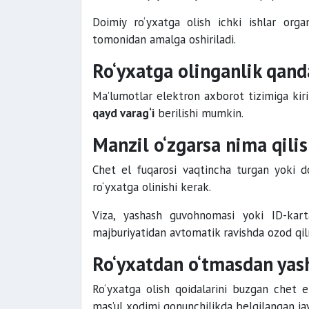
Doimiy ro‘yxatga olish ichki ishlar organ
tomonidan amalga oshiriladi.
Ro‘yxatga olinganlik qand
Ma’lumotlar elektron axborot tizimiga kirit
qayd varag‘i
berilishi mumkin.
Manzil o‘zgarsa nima qili
Chet el fuqarosi vaqtincha turgan yoki do
ro‘yxatga olinishi kerak.
Viza, yashash guvohnomasi yoki ID-karta
majburiyatidan avtomatik ravishda ozod qil
Ro‘yxatdan o‘tmasdan yas
Ro‘yxatga olish qoidalarini buzgan chet el
mas’ul xodimi qonunchilikda belgilangan ja