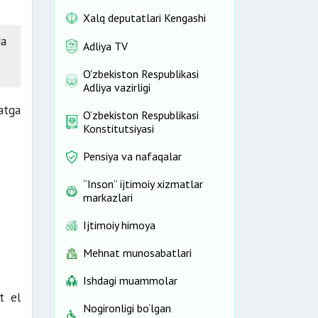
Xalq deputatlari Kengashi
da
Adliya TV
O'zbekiston Respublikasi
Adliya vazirligi
atga
O‘zbekiston Respublikasi
Konstitutsiyasi
Pensiya va nafaqalar
“Inson” ijtimoiy xizmatlar
markazlari
Ijtimoiy himoya
Mehnat munosabatlari
Ishdagi muammolar
t el
Nogironligi bo‘lgan