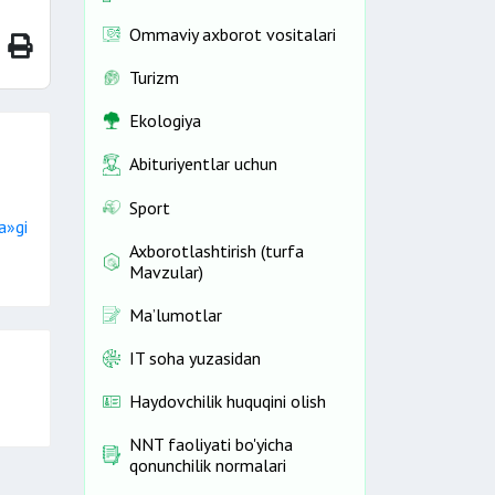
Ommaviy axborot vositalari
Turizm
Ekologiya
Abituriyentlar uchun
Sport
a»gi
Axborotlashtirish (turfa
Mavzular)
Ma’lumotlar
IT soha yuzasidan
Haydovchilik huquqini olish
NNT faoliyati bo'yicha
qonunchilik normalari