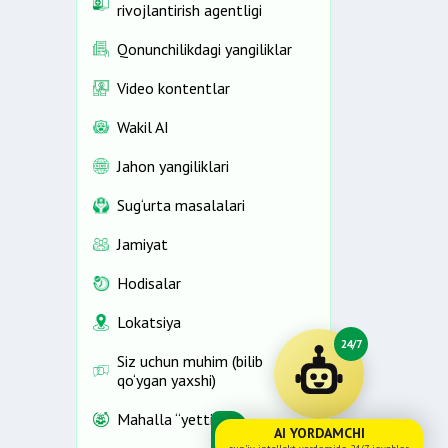
rivojlantirish agentligi
Qonunchilikdagi yangiliklar
Video kontentlar
Wakil AI
Jahon yangiliklari
Sug‘urta masalalari
Jamiyat
Hodisalar
Lokatsiya
24/7
Siz uchun muhim (bilib
qo‘ygan yaxshi)
Mahalla “yettiligi”
AI YORDAMCHI