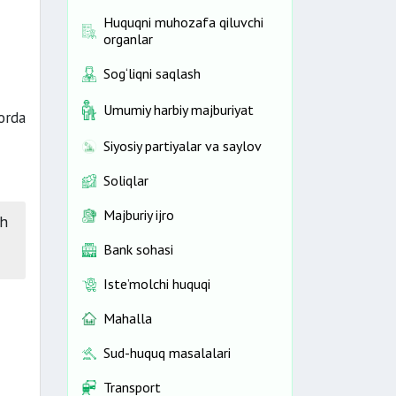
Huquqni muhozafa qiluvchi
organlar
Sog‘liqni saqlash
Umumiy harbiy majburiyat
orda
Siyosiy partiyalar va saylov
Soliqlar
Majburiy ijro
sh
Bank sohasi
Iste’molchi huquqi
Mahalla
Sud-huquq masalalari
Transport