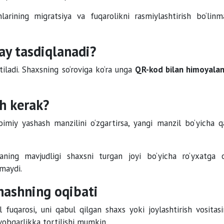
larining migratsiya va fuqarolikni rasmiylashtirish bo‘linma
ay tasdiqlanadi?
iladi. Shaxsning so‘roviga ko‘ra unga
QR-kod bilan himoyala
sh kerak?
imiy yashash manzilini o‘zgartirsa, yangi manzil bo‘yicha q
ning mavjudligi shaxsni turgan joyi bo‘yicha ro‘yxatga o
maydi.
hashning oqibati
 fuqarosi, uni qabul qilgan shaxs yoki joylashtirish vositasi
vobgarlikka tortilishi mumkin.