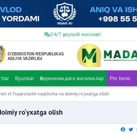
24/7 ҳуқуқий маслаҳат
tlar
Byurolar
Қонунчиликдаги янгиликлар
Pro bono
het el fuqarolarini vaqtincha va doimiy ro‘yxatga olish
doimiy ro‘yxatga olish