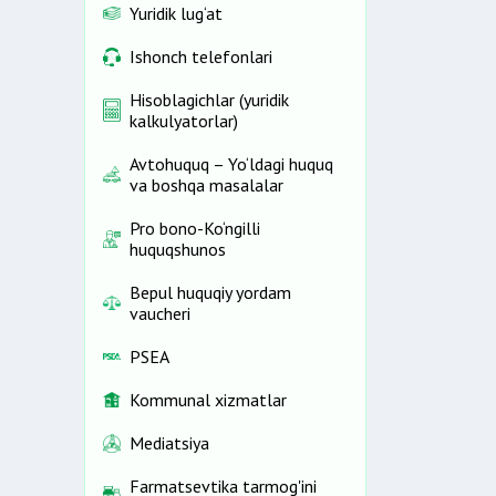
Yuridik lug‘at
Ishonch telefonlari
Hisoblagichlar (yuridik
kalkulyatorlar)
Avtohuquq – Yo‘ldagi huquq
va boshqa masalalar
Pro bono-Ko‘ngilli
huquqshunos
Bepul huquqiy yordam
vaucheri
PSEA
Kommunal xizmatlar
Mediatsiya
Farmatsevtika tarmog'ini