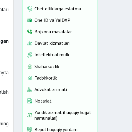
Chet elliklarga eslatma
lari
One ID vа YaIDXP
Bojxona masalalar
ngan
Davlat xizmatlari
Intellektual mulk
Shaharsozlik
ayta
Tadbirkorlik
Advokat xizmati
lish
Notariat
Yuridik xizmat (huquqiy hujjat
namunalari)
ning
Bepul huquqiy yordam