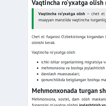
Vaqtincha ro‘yxatga olish
Vaqtincha ro‘yxatga olish
— chet el f
muayyan manzilda vaqtincha turganligi
Chet el fuqarosi O‘zbekistonga kirgandan k
olinishi kerak.
Vaqtincha ro‘yxatga olish:
ichki ishlar organlarining migratsiya v
mehmonxona va boshqa joylashtirish v
davolash muassasalari;
qonunchilikda belgilangan boshqa mas’
Mehmonxonada turgan shax
Mehmonxona, xostel, dam olish maskani, 
fuqarosini ro‘yxatga olishni
joylashtirish v