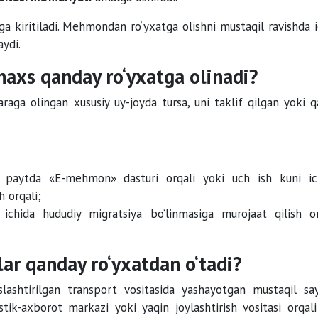
 kiritiladi. Mehmondan ro‘yxatga olishni mustaqil ravishda i
aydi.
haxs qanday ro‘yxatga olinadi?
jaraga olingan xususiy uy-joyda tursa, uni taklif qilgan yoki 
paytda «E-mehmon» dasturi orqali yoki uch ish kuni ic
h orqali;
chida hududiy migratsiya bo‘linmasiga murojaat qilish or
lar qanday ro‘yxatdan o‘tadi?
lashtirilgan transport vositasida yashayotgan mustaqil sa
stik-axborot markazi yoki yaqin joylashtirish vositasi orqali