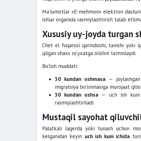
Ma’lumotlar «E-mehmon» elektron dasturiga
ishlar organida rasmiylashtirish talab etilm
Xususiy uy-joyda turgan s
Chet el fuqarosi qarindoshi, tanishi yoki i
qilgan shaxs ro‘yxatga olishni ta’minlaydi.
Bo‘lish muddati:
30 kundan oshmasa
— joylashgan 
migratsiya bo‘linmasiga murojaat qilis
30 kundan oshsa
— uch ish kuni i
rasmiylashtiriladi.
Mustaqil sayohat qiluvchi
Palatkali lagerda yoki tunash uchun mos
kelganidan keyin
uch ish kuni ichida
turi