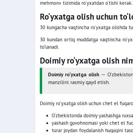
mehmon» tizimida ro‘yxatdan o‘tishi kerak.
Ro‘yxatga olish uchun to‘l
30 kungacha vaqtincha ro‘yxatga olishda tur
30 kundan ortiq muddatga vaqtincha ro‘y
to‘lanadi.
Doimiy ro‘yxatga olish ni
Doimiy ro‘yxatga olish
— O‘zbekiston
manzilini rasmiy qayd etish.
Doimiy ro‘yxatga olish uchun chet el fuqaro
O‘zbekistonda doimiy yashashga ruxsa
yashash guvohnomasi yoki chet el fuqa
turar joydan foydalanish huquqini tasd