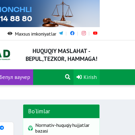
Maxsus imkoniyatlar
HUQUQIY MASLAHAT -
BEPUL,TEZKOR, HAMMAGA!
Бепул ваучер
Kirish
Bo‘limlar
Normativ-huquqiy hujjatlar
bazasi