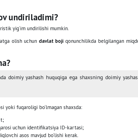
ov undiriladimi?
istik yig‘im undirilishi mumkin.
xatga olish uchun
davlat boji
qonunchilikda belgilangan miqd
ma?
da doimiy yashash huquqiga ega shaxsning doimiy yasha
si yoki fuqaroligi bo‘lmagan shaxsda:
t;
rosi uchun identifikatsiya ID-kartasi;
iqlovchi asos mavjud bo‘lishi kerak.