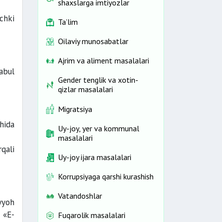
shaxslarga imtiyozlar
chki
Ta’lim
Oilaviy munosabatlar
Ajrim va aliment masalalari
qabul
Gender tenglik va xotin-
qizlar masalalari
Migratsiya
hida
Uy-joy, yer va kommunal
masalalari
qali
Uy-joy ijara masalalari
Korrupsiyaga qarshi kurashish
Vatandoshlar
yyoh
 «E-
Fuqarolik masalalari