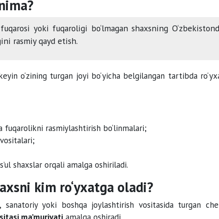
 nima?
uqarosi yoki fuqaroligi bo‘lmagan shaxsning O‘zbekiston
ni rasmiy qayd etish.
eyin o‘zining turgan joyi bo‘yicha belgilangan tartibda ro‘yx
a fuqarolikni rasmiylashtirish bo‘linmalari;
ositalari;
ul shaxslar orqali amalga oshiriladi.
sni kim ro‘yxatga oladi?
sanatoriy yoki boshqa joylashtirish vositasida turgan che
ositasi ma’muriyati
amalga oshiradi.