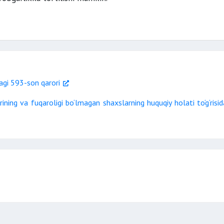
agi 593-son qarori
ining va fuqaroligi bo‘lmagan shaxslarning huquqiy holati to‘g‘risid