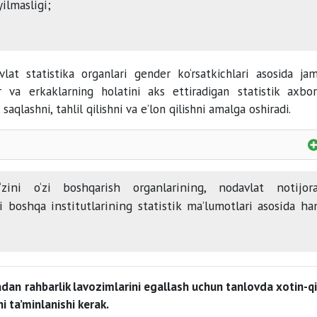
yilmasligi;
vlat statistika organlari gender ko‘rsatkichlari asosida jam
r va erkaklarning holatini aks ettiradigan statistik axbor
, saqlashni, tahlil qilishni va e’lon qilishni amalga oshiradi.
‘zini o‘zi boshqarish organlarining, nodavlat notijor
ti boshqa institutlarining statistik ma’lumotlari asosida h
dan rahbarlik lavozimlarini egallash uchun tanlovda xotin-qi
i ta’minlanishi kerak.