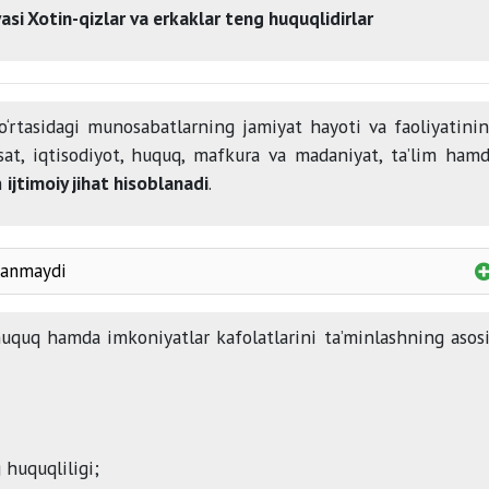
iyasi Xotin-qizlar va erkaklar teng huquqlidirlar
‘rtasidagi munosabatlarning jamiyat hayoti va faoliyatini
sat, iqtisodiyot, huquq, mafkura va madaniyat, ta’lim ham
n
ijtimoiy jihat hisoblanadi
.
blanmaydi
huquq hamda imkoniyatlar kafolatlarini ta’minlashning asos
 huquqliligi;