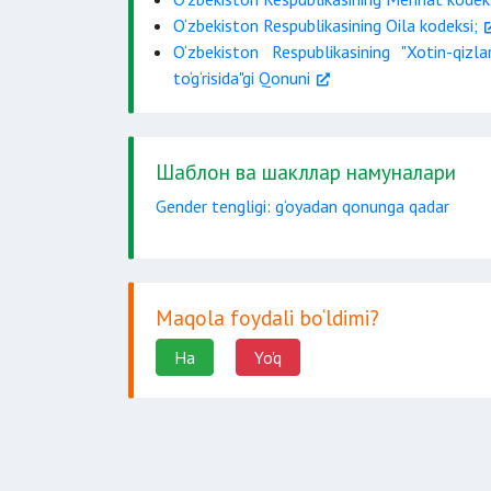
O‘zbekiston Respublikasining Oila kodeksi;
O‘zbekiston Respublikasining "Xotin-qi
to‘g‘risida"gi Qonuni
Шаблон ва шакллар намуналари
Gender tengligi: g‘oyadan qonunga qadar
Maqola foydali bo‘ldimi?
Ha
Yo'q