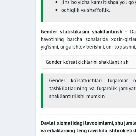
jins bo‘yicha kamsitishga yo‘l qo‘
ochiqlik va shaffoflik.
Gender statistikasini shakllantirish
- Da
hayotining barcha sohalarida xotin-qizla
yig‘ishni, unga ishlov berishni, uni to‘plashni
Gender ko‘rsatkichlarini shakllantirish
Gender ko‘rsatkichlari fuqarolar o
tashkilotlarining va fuqarolik jamiya
shakllantirilishi mumkin.
Davlat xizmatidagi lavozimlarni, shu jumla
va erkaklarning teng ravishda ishtirok etish