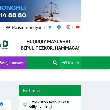
Maxsus imkoniyatlar
HUQUQIY MASLAHAT -
BEPUL,TEZKOR, HAMMAGA!
Бепул ваучер
Kirish
Bo‘limlar
O'zbekiston Respublikasi
Adliya vazirligi