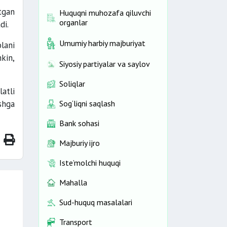
tgan
Huquqni muhozafa qiluvchi
organlar
di.
Umumiy harbiy majburiyat
lani
kin,
Siyosiy partiyalar va saylov
Soliqlar
atli
shga
Sog‘liqni saqlash
Bank sohasi
Majburiy ijro
Iste’molchi huquqi
Mahalla
Sud-huquq masalalari
Transport