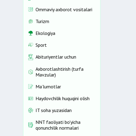
Ommaviy axborot vositalari
Turizm
Ekologiya
Sport
Abituriyentlar uchun
Axborotlashtirish (turfa
Mavzular)
Ma’lumotlar
Haydovchilik huquqini olish
IT soha yuzasidan
NNT faoliyati bo'yicha
qonunchilik normalari