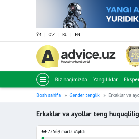
ЎЗ
O‘Z
RU
EN
Biz haqimizda
Yangiliklar
Eksper
Bosh sahifa
Gender tenglik
Erkaklar va ayo
Erkaklar va ayollar teng huquqlilig
72569 marta o'qildi