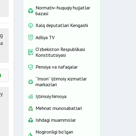
Normativ-huquqiy hujjatlar
bazasi
Xalq deputatlari Kengashi
ng
Adliya TV
da
O‘zbekiston Respublikasi
Konstitutsiyasi
Pensiya va nafaqalar
“Inson” ijtimoiy xizmatlar
markazlari
iy
Ijtimoiy himoya
Mehnat munosabatlari
Ishdagi muammolar
Nogironligi bo‘lgan