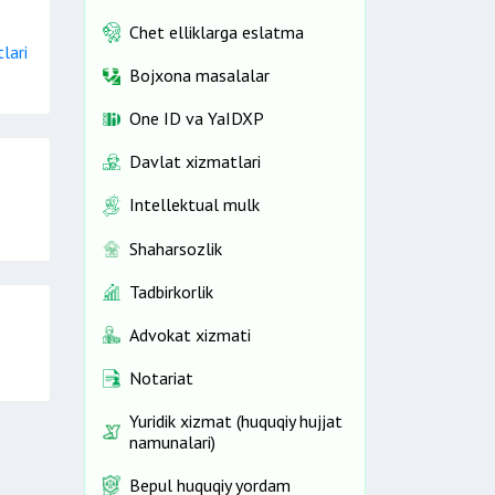
Chet elliklarga eslatma
lari
Bojxona masalalar
One ID vа YaIDXP
Davlat xizmatlari
Intellektual mulk
Shaharsozlik
Tadbirkorlik
Advokat xizmati
Notariat
Yuridik xizmat (huquqiy hujjat
namunalari)
Bepul huquqiy yordam