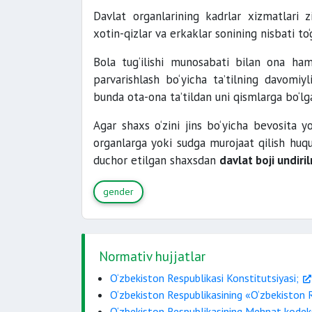
Davlat organlarining kadrlar xizmatlari 
xotin-qizlar va erkaklar sonining nisbati to
Bola tug‘ilishi munosabati bilan ona ha
parvarishlash bo‘yicha ta’tilning davomiyl
bunda ota-ona ta’tildan uni qismlarga bo‘l
Agar shaxs o‘zini jins bo‘yicha bevosita y
organlarga yoki sudga murojaat qilish huqu
duchor etilgan shaxsdan
davlat boji undiri
gender
Normativ hujjatlar
O‘zbekiston Respublikasi Konstitutsiyasi;
O‘zbekiston Respublikasining «O‘zbekiston Re
O‘zbekiston Respublikasining Mehnat kodeks