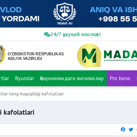
24/7 ҳуқуқий маслаҳат
tlar
Byurolar
Қонунчиликдаги янгиликлар
Pro bono
llar teng huquqliligi kafolatlari
i kafolatlari