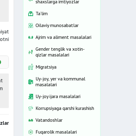
shaxslarga imtiyozlar
Ta’lim
Oilaviy munosabatlar
iyat
Ajrim va aliment masalalari
otni
Gender tenglik va xotin-
qizlar masalalari
Migratsiya
Uy-joy, yer va kommunal
at
masalalari
am
Uy-joy ijara masalalari
Korrupsiyaga qarshi kurashish
Vatandoshlar
zlar
Fuqarolik masalalari