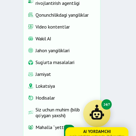
rivojlantirish agentligi
Qonunchilikdagi yangiliklar
Video kontentlar
Wakil AI
Jahon yangiliklari
Sug‘urta masalalari
Jamiyat
Lokatsiya
Hodisalar
24/7
Siz uchun muhim (bilib
qo‘ygan yaxshi)
Mahalla “yettiligi”
AI YORDAMCHI