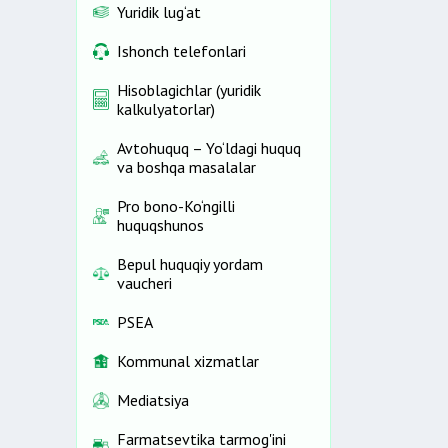
Yuridik lug‘at
Ishonch telefonlari
Hisoblagichlar (yuridik
kalkulyatorlar)
Avtohuquq – Yo‘ldagi huquq
va boshqa masalalar
Pro bono-Ko‘ngilli
huquqshunos
Bepul huquqiy yordam
vaucheri
PSEA
Kommunal xizmatlar
Mediatsiya
Farmatsevtika tarmog'ini