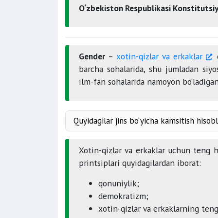
O‘zbekiston Respublikasi Konstituts
Gender
–
xotin-qizlar va erkaklar
o
barcha sohalarida, shu jumladan siyo
ilm-fan sohalarida namoyon bo‘ladiga
Quyidagilar jins bo‘yicha kamsitish hiso
Xotin-qizlar va erkaklar uchun teng 
printsiplari quyidagilardan iborat:
qonuniylik;
demokratizm;
xotin-qizlar va erkaklarning teng