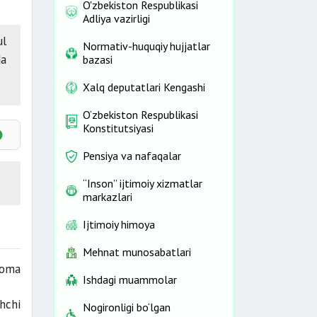
O'zbekiston Respublikasi
Adliya vazirligi
ul
Normativ-huquqiy hujjatlar
da
bazasi
Xalq deputatlari Kengashi
O‘zbekiston Respublikasi
Konstitutsiyasi
Pensiya va nafaqalar
ning
“Inson” ijtimoiy xizmatlar
markazlari
Ijtimoiy himoya
Mehnat munosabatlari
noma
Ishdagi muammolar
hchi
Nogironligi bo‘lgan