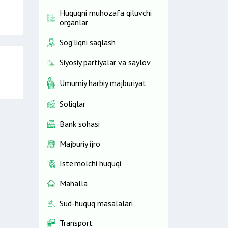
Huquqni muhozafa qiluvchi
organlar
Sog‘liqni saqlash
Siyosiy partiyalar va saylov
Umumiy harbiy majburiyat
Soliqlar
Bank sohasi
Majburiy ijro
Iste’molchi huquqi
Mahalla
Sud-huquq masalalari
Transport