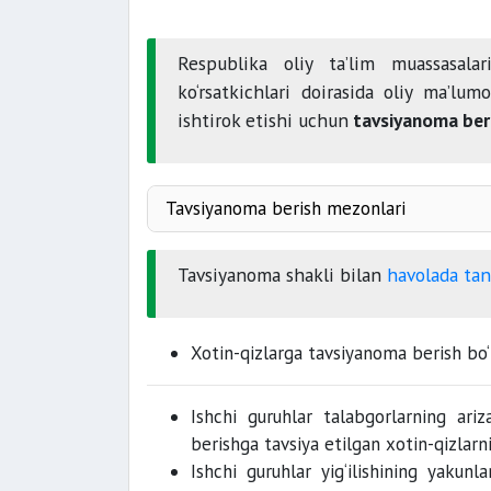
Respublika oliy ta’lim muassasalar
ko‘rsatkichlari doirasida oliy ma’lum
ishtirok etishi uchun
tavsiyanoma beri
Tavsiyanoma berish mezonlari
kam ta’minlangan oilalardagi xotin-
Tavsiyanoma shakli bilan
havolada tan
0,527
baravaridan
Xotin-qizlarga tavsiyanoma berish bo
to‘liqsiz oilada tarbiyalanayotgan
turmush o‘rtog‘i vafot etgan
Ishchi guruhlar talabgorlarning ariz
berishga tavsiya etilgan xotin-qizlarni
nogironligi bo‘lgan farzandi bor
Ishchi guruhlar yig‘ilishining yakunl