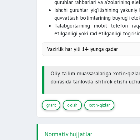
ikki va undan ortiq farzandlarini
guruhlar rahbarlari va a’zolarining el
Ishchi guruhlar yig‘ilishining yakuni
ota-onalaridan
quvvatlash bo‘limlarining buyrug‘i elek
Talabgorlarning mobil telefon raq
etilganligi yoki rad etilganligi to‘g‘ris
Vazirlik har yili 14-iyunga qadar
Oliy ta’lim muassasalariga xotin-qizla
doirasida tanlovda ishtirok etishi uch
grant
o‘qish
xotin-qizlar
Normativ hujjatlar