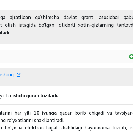
iga ajratilgan qo‘shimcha davlat granti asosidagi qab
ot olish istagida bo‘lgan iqtidorli xotin-qizlarning tanlov
ladi.
qizlar
mehnatga haq to‘lash eng kam miqdori
ishing.
‘yicha
ishchi guruh tuziladi.
alarini har yili
10 iyunga
qadar ko‘rib chiqadi va tavsiya
ng ro‘yxatlarini shakllantiradi.
ari bo‘yicha elektron hujjat shaklidagi bayonnoma tuzilib, is