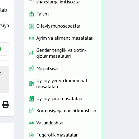
ada)
shaxslarga imtiyozlar
lab-
Ta’lim
siya
Oilaviy munosabatlar
Ajrim va aliment masalalari
Gender tenglik va xotin-
qizlar masalalari
Migratsiya
ri
Uy-joy, yer va kommunal
masalalari
Uy-joy ijara masalalari
Korrupsiyaga qarshi kurashish
Vatandoshlar
Fuqarolik masalalari