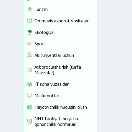
Turizm
Ommaviy axborot vositalari
Ekologiya
Sport
Abituriyentlar uchun
Axborotlashtirish (turfa
Mavzular)
IT soha yuzasidan
Ma’lumotlar
Haydovchilik huquqini olish
NNT faoliyati bo'yicha
qonunchilik normalari