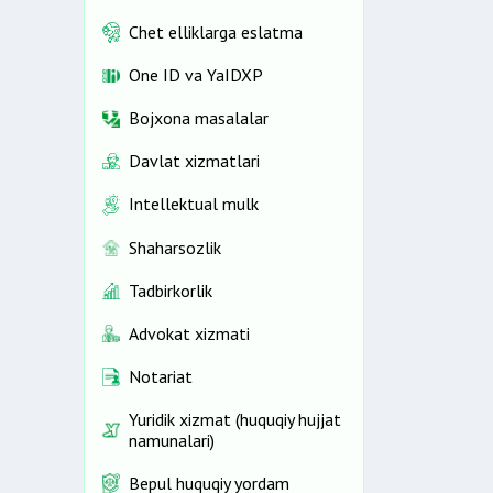
Chet elliklarga eslatma
One ID vа YaIDXP
Bojxona masalalar
Davlat xizmatlari
Intellektual mulk
Shaharsozlik
Tadbirkorlik
Advokat xizmati
Notariat
Yuridik xizmat (huquqiy hujjat
namunalari)
Bepul huquqiy yordam