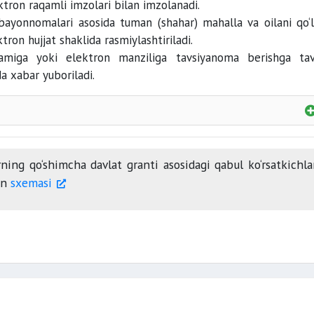
 tarbiyalayotgan
qarindoshlaridan alohida (ijar
ektron raqamli imzolari bilan imzolanadi.
y bayonnomalari asosida tuman (shahar) mahalla va oilani qo‘l
birinchi
ikkinchi guruh nogironi
tron hujjat shaklida rasmiylashtiriladi.
amiga yoki elektron manziliga tavsiyanoma berishga tav
ida xabar yuboriladi.
rning qo‘shimcha davlat granti asosidagi qabul ko‘rsatkichla
un
sxemasi