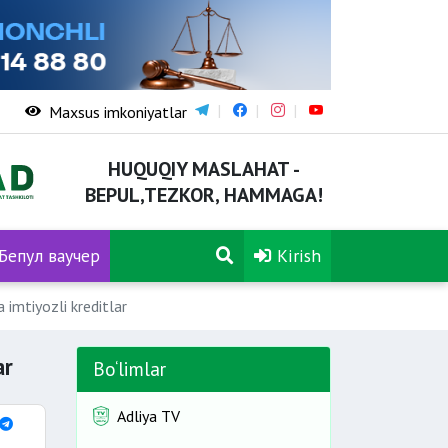
Maxsus imkoniyatlar
HUQUQIY MASLAHAT -
BEPUL,TEZKOR, HAMMAGA!
Бепул ваучер
Kirish
 imtiyozli kreditlar
ar
Bo‘limlar
Adliya TV