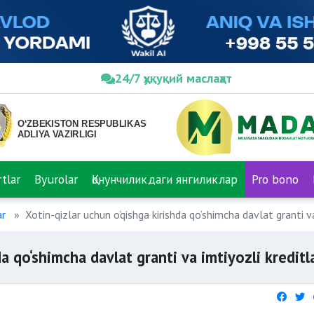
24/7 ҳуқуқий маслаҳат
tlar
Byurolar
Қонунчиликдаги янгиликлар
Pro bono
ar
Xotin-qizlar uchun o‘qishga kirishda qo‘shimcha davlat granti va
a qo‘shimcha davlat granti va imtiyozli kreditl