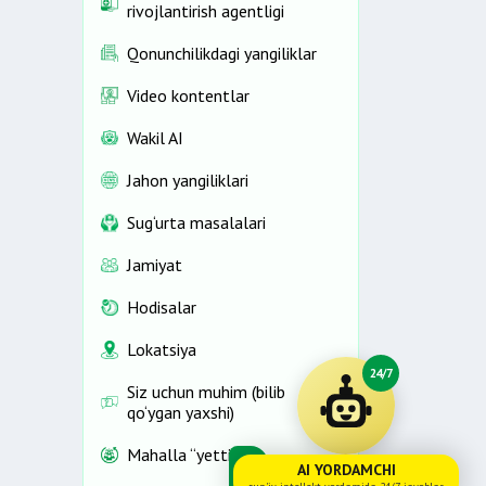
rivojlantirish agentligi
Qonunchilikdagi yangiliklar
Video kontentlar
Wakil AI
Jahon yangiliklari
Sug‘urta masalalari
Jamiyat
Hodisalar
Lokatsiya
24/7
Siz uchun muhim (bilib
qo‘ygan yaxshi)
Mahalla “yettiligi”
AI YORDAMCHI