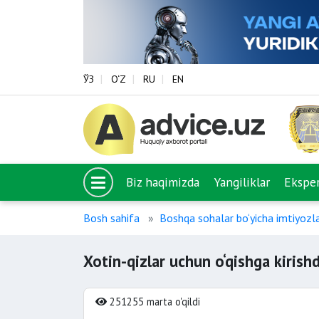
ЎЗ
O‘Z
RU
EN
Biz haqimizda
Yangiliklar
Eksper
Bosh sahifa
Boshqa sohalar bo‘yicha imtiyozl
Xotin-qizlar uchun o‘qishga kirishd
251255 marta o'qildi