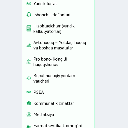
Yuridik lug‘at
Ishonch telefonlari
Hisoblagichlar (yuridik
kalkulyatorlar)
Avtohuquq – Yo‘ldagi huquq
va boshqa masalalar
Pro bono-Ko‘ngilli
huquqshunos
Bepul huquqiy yordam
vaucheri
PSEA
Kommunal xizmatlar
Mediatsiya
Farmatsevtika tarmog'ini