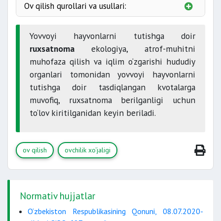
Ov qilish qurollari va usullari:
Yovvoyi hayvonlarni tutishga doir
ruxsatnoma
ekologiya, atrof-muhitni
muhofaza qilish va iqlim o‘zgarishi hududiy
organlari tomonidan yovvoyi hayvonlarni
tutishga doir tasdiqlangan kvotalarga
muvofiq, ruxsatnoma berilganligi uchun
to‘lov kiritilganidan keyin beriladi.
ov qilish
ovchilik xo‘jaligi
Ovchining majburiyati:
oshirilishi mumkin.
Normativ hujjatlar
O‘zbekiston Respublikasining Qonuni, 08.07.2020-