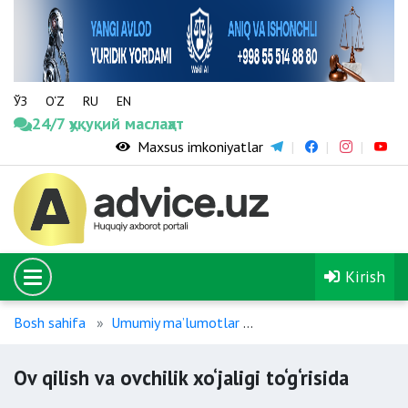
ЎЗ
O‘Z
RU
EN
24/7 ҳуқуқий маслаҳат
Maxsus imkoniyatlar
Kirish
Bosh sahifa
Umumiy maʼlumotlar
Ov qilish va ovchilik xo‘ja
Ov qilish va ovchilik xo‘jaligi to‘g‘risida