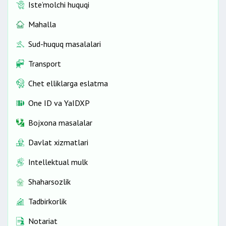
Iste’molchi huquqi
Mahalla
Sud-huquq masalalari
Transport
Chet elliklarga eslatma
One ID vа YaIDXP
Bojxona masalalar
Davlat xizmatlari
Intellektual mulk
Shaharsozlik
Tadbirkorlik
Notariat