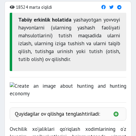
18524 marta o'qildi
Tabiiy erkinlik holatida
yashayotgan yovvoyi
hayvonlarni (ularning yashash faoliyati
mahsulotlarini) tutish maqsadida ularni
izlash, ularning iziga tushish va ularni ta’qib
qilish, tutishga urinish yoki tutish (otish,
tutib olish) ov qilishdir.
Quyidagilar ov qilishga tenglashtiriladi:
Ovchilik xo‘jaliklari qo‘riqlash xodimlarining o‘z