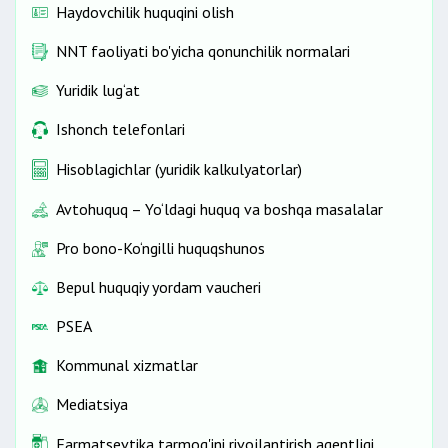
Haydovchilik huquqini olish
NNT faoliyati bo'yicha qonunchilik normalari
Yuridik lug‘at
Ishonch telefonlari
Hisoblagichlar (yuridik kalkulyatorlar)
Avtohuquq – Yo‘ldagi huquq va boshqa masalalar
Pro bono-Ko‘ngilli huquqshunos
Bepul huquqiy yordam vaucheri
PSEA
Kommunal xizmatlar
Mediatsiya
Farmatsevtika tarmog'ini rivojlantirish agentligi