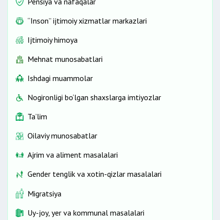
Pensiya va nafaqalar
“Inson” ijtimoiy xizmatlar markazlari
Ijtimoiy himoya
Mehnat munosabatlari
Ishdagi muammolar
Nogironligi bo‘lgan shaxslarga imtiyozlar
Ta’lim
Oilaviy munosabatlar
Ajrim va aliment masalalari
Gender tenglik va xotin-qizlar masalalari
Migratsiya
Uy-joy, yer va kommunal masalalari