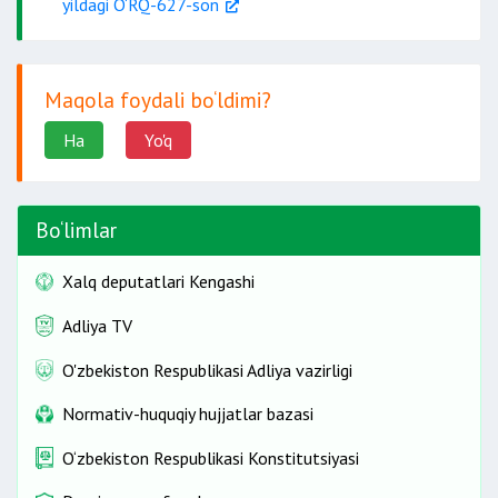
yildagi O‘RQ-627-son
Maqola foydali bo‘ldimi?
Ha
Yo'q
Bo‘limlar
Xalq deputatlari Kengashi
boshqalar.
Adliya TV
O'zbekiston Respublikasi Adliya vazirligi
Normativ-huquqiy hujjatlar bazasi
O‘zbekiston Respublikasi Konstitutsiyasi