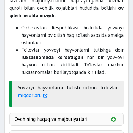
lavozim majburiyatlarini bajarayotganda xizmat
quroli bilan ovchilik xo‘jaliklari hududida bo‘lishi
ov
qilish hisoblanmaydi.
O‘zbekiston Respublikasi hududida yovvoyi
hayvonlarni ov qilish haq to‘lash asosida amalga
oshiriladi.
To‘lovlar yovvoyi hayvonlarni tutishga doir
ruxsatnomada ko‘rsatilgan
har bir yovvoyi
hayvon uchun kiritiladi. To‘lovlar mazkur
ruxsatnomalar berilayotganda kiritiladi.
Yovvoyi hayvonlarni tutish uchun to‘lovlar
miqdorlari.
Ovchining huquq va majburiyatlari:
Ovchining huquqi: