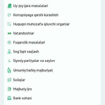
Uy-joy ijara masalalari
Korrupsiyaga qarshi kurashish
Huquqni muhozafa qiluvchi organlar
Vatandoshlar
Fuqarolik masalalari
Sog‘liqni saqlash
Siyosiy partiyalar va saylov
Umumiy harbiy majburiyat
Soliqlar
Majburiy ijro
Bank sohasi