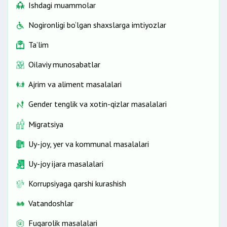
Ishdagi muammolar
Nogironligi bo‘lgan shaxslarga imtiyozlar
Ta’lim
Oilaviy munosabatlar
Ajrim va aliment masalalari
Gender tenglik va xotin-qizlar masalalari
Migratsiya
Uy-joy, yer va kommunal masalalari
Uy-joy ijara masalalari
Korrupsiyaga qarshi kurashish
Vatandoshlar
Fuqarolik masalalari