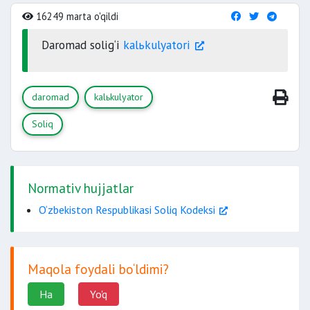
16249 marta o'qildi
Daromad solig‘i
kalьkulyatori
daromad
kalьkulyator
Soliq
Normativ hujjatlar
O‘zbekiston Respublikasi Soliq Kodeksi
Maqola foydali bo‘ldimi?
Ha
Yo'q