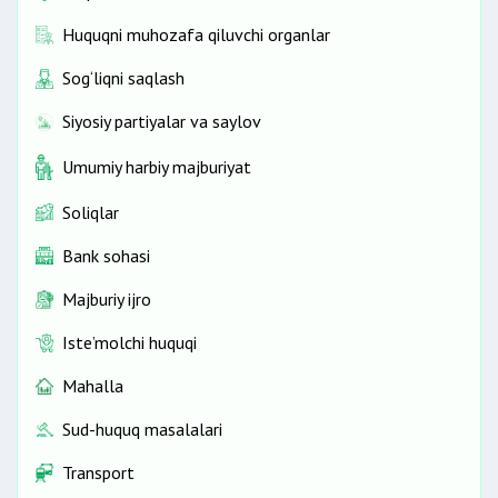
Huquqni muhozafa qiluvchi organlar
Sog‘liqni saqlash
Siyosiy partiyalar va saylov
Umumiy harbiy majburiyat
Soliqlar
Bank sohasi
Majburiy ijro
Iste’molchi huquqi
Mahalla
Sud-huquq masalalari
Transport