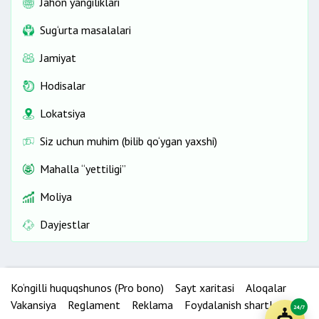
Jahon yangiliklari
Sug‘urta masalalari
Jamiyat
Hodisalar
Lokatsiya
Siz uchun muhim (bilib qo‘ygan yaxshi)
Mahalla “yettiligi”
Moliya
Dayjestlar
Ko‘ngilli huquqshunos (Pro bono)
Sayt xaritasi
Aloqalar
Vakansiya
Reglament
Reklama
Foydalanish shartlari
24/7