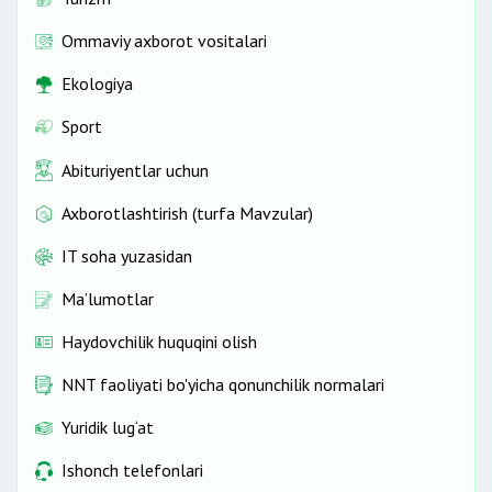
Ommaviy axborot vositalari
Ekologiya
Sport
Abituriyentlar uchun
Axborotlashtirish (turfa Mavzular)
IT soha yuzasidan
Ma’lumotlar
Haydovchilik huquqini olish
NNT faoliyati bo'yicha qonunchilik normalari
Yuridik lug‘at
Ishonch telefonlari