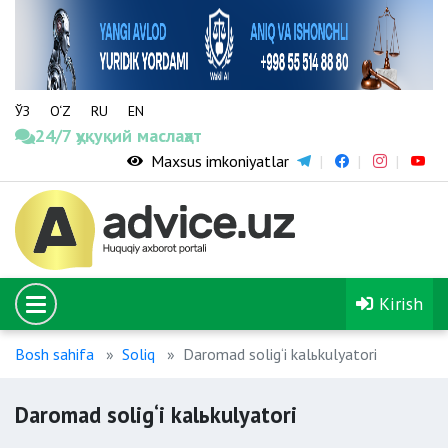
ЎЗ
O‘Z
RU
EN
24/7 ҳуқуқий маслаҳат
Maxsus imkoniyatlar
Kirish
Bosh sahifa
Soliq
Daromad solig‘i kalьkulyatori
Daromad solig‘i kalьkulyatori