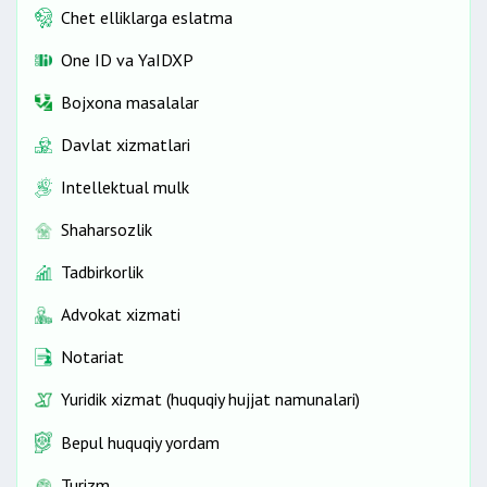
Chet elliklarga eslatma
One ID vа YaIDXP
Bojxona masalalar
Davlat xizmatlari
Intellektual mulk
Shaharsozlik
Tadbirkorlik
Advokat xizmati
Notariat
Yuridik xizmat (huquqiy hujjat namunalari)
Bepul huquqiy yordam
Turizm