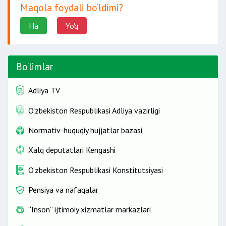
Maqola foydali bo‘ldimi?
Ha
Yo'q
Bo‘limlar
Adliya TV
O'zbekiston Respublikasi Adliya vazirligi
Normativ-huquqiy hujjatlar bazasi
Xalq deputatlari Kengashi
O‘zbekiston Respublikasi Konstitutsiyasi
Pensiya va nafaqalar
“Inson” ijtimoiy xizmatlar markazlari