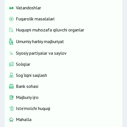
Vatandoshlar
Fuqarolik masalalari
Huquqni muhozafa qiluvchi organlar
Umumiy harbiy majburiyat
Siyosiy partiyalar va saylov
Soliqlar
Sog‘liqni saqlash
Bank sohasi
Majburiy ijro
Iste’molchi huquqi
Mahalla