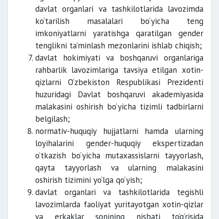
davlat organlari va tashkilotlarida lavozimda
ko‘tarilish masalalari bo‘yicha teng
imkoniyatlarni yaratishga qaratilgan gender
tenglikni ta’minlash mezonlarini ishlab chiqish;
davlat hokimiyati va boshqaruvi organlariga
rahbarlik lavozimlariga tavsiya etilgan xotin-
qizlarni O‘zbekiston Respublikasi Prezidenti
huzuridagi Davlat boshqaruvi akademiyasida
malakasini oshirish bo‘yicha tizimli tadbirlarni
belgilash;
normativ-huquqiy hujjatlarni hamda ularning
loyihalarini gender-huquqiy ekspertizadan
o‘tkazish bo‘yicha mutaxassislarni tayyorlash,
qayta tayyorlash va ularning malakasini
oshirish tizimini yo‘lga qo‘yish;
davlat organlari va tashkilotlarida tegishli
lavozimlarda faoliyat yuritayotgan xotin-qizlar
va erkaklar sonining nisbati to‘g‘risida