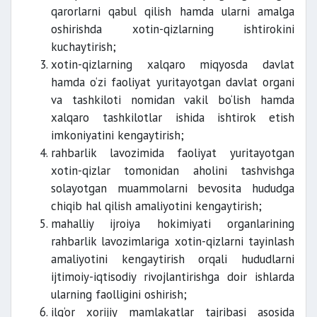
qarorlarni qabul qilish hamda ularni amalga
oshirishda xotin-qizlarning ishtirokini
kuchaytirish;
xotin-qizlarning xalqaro miqyosda davlat
hamda o‘zi faoliyat yuritayotgan davlat organi
va tashkiloti nomidan vakil bo‘lish hamda
xalqaro tashkilotlar ishida ishtirok etish
imkoniyatini kengaytirish;
rahbarlik lavozimida faoliyat yuritayotgan
xotin-qizlar tomonidan aholini tashvishga
solayotgan muammolarni bevosita hududga
chiqib hal qilish amaliyotini kengaytirish;
mahalliy ijroiya hokimiyati organlarining
rahbarlik lavozimlariga xotin-qizlarni tayinlash
amaliyotini kengaytirish orqali hududlarni
ijtimoiy-iqtisodiy rivojlantirishga doir ishlarda
ularning faolligini oshirish;
ilg‘or xorijiy mamlakatlar tajribasi asosida