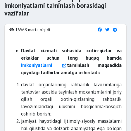
imkoniyatlarni ta’minlash borasidagi
vazifalar
16568 marta o'qildi
Davlat xizmati sohasida xotin-qizlar va
erkaklar uchun teng huquq hamda
imkoniyatlarni
ta’minlash maqsadida
quyidagi tadbirlar amalga oshiriladi:
davlat organlarining rahbarlik lavozimlariga
tanlovlar asosida tayinlash mexanizmlarini joriy
qilish orqali xotin-qizlarning rahbarlik
lavozimlaridagi ulushini bosqichma-bosqich
oshirib borish;
jamiyat hayotidagi ijtimoiy-siyosiy masalalarni
hal qilishda va dolzarb ahamiyatga ega bo‘lgan