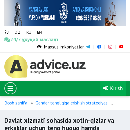
ЎЗ
O‘Z
RU
EN
24/7 ҳуқуқий маслаҳат
Maxsus imkoniyatlar
Kirish
Bosh sahifa
Gender tengligiga erishish strategiyasi
Davlat
Davlat xizmati sohasida xotin-qizlar va
erkaklar uchun teng huquq hamda