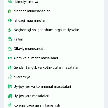
Ijtimoiy himoya
Mehnat munosabatlari
Ishdagi muammolar
Nogironligi bo‘lgan shaxslarga imtiyozlar
Ta’lim
Oilaviy munosabatlar
Ajrim va aliment masalalari
Gender tenglik va xotin-qizlar masalalari
Migratsiya
Uy-joy, yer va kommunal masalalari
Uy-joy ijara masalalari
Korrupsiyaga qarshi kurashish