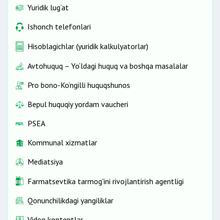
Yuridik lug‘at
Ishonch telefonlari
Hisoblagichlar (yuridik kalkulyatorlar)
Avtohuquq – Yo‘ldagi huquq va boshqa masalalar
Pro bono-Ko‘ngilli huquqshunos
Bepul huquqiy yordam vaucheri
PSEA
Kommunal xizmatlar
Mediatsiya
Farmatsevtika tarmog'ini rivojlantirish agentligi
Qonunchilikdagi yangiliklar
Video kontentlar