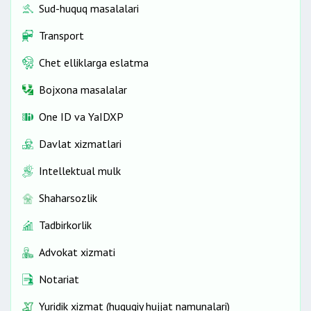
Sud-huquq masalalari
Transport
Chet elliklarga eslatma
Bojxona masalalar
One ID vа YaIDXP
Davlat xizmatlari
Intellektual mulk
Shaharsozlik
Tadbirkorlik
Advokat xizmati
Notariat
Yuridik xizmat (huquqiy hujjat namunalari)