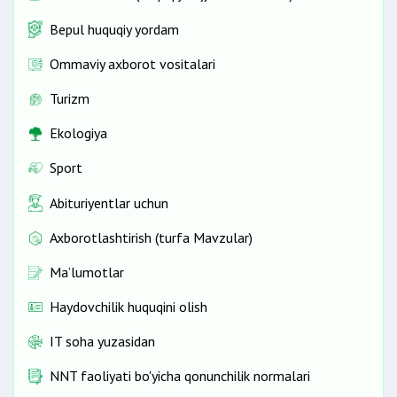
Bepul huquqiy yordam
Ommaviy axborot vositalari
Turizm
Ekologiya
Sport
Abituriyentlar uchun
Axborotlashtirish (turfa Mavzular)
Ma’lumotlar
Haydovchilik huquqini olish
IT soha yuzasidan
NNT faoliyati bo'yicha qonunchilik normalari