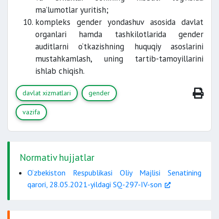
ma’lumotlar yuritish;
kompleks gender yondashuv asosida davlat
organlari hamda tashkilotlarida gender
auditlarni o‘tkazishning huquqiy asoslarini
mustahkamlash, uning tartib-tamoyillarini
ishlab chiqish.
davlat xizmatlari
gender
vazifa
Normativ hujjatlar
O‘zbekiston Respublikasi Oliy Majlisi Senatining
qarori, 28.05.2021-yildagi SQ-297-IV-son