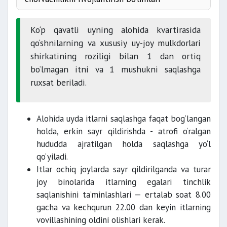
Ko‘p qavatli uyning alohida kvartirasida
qo‘shnilarning va xususiy uy-joy mulkdorlari
shirkatining roziligi bilan 1 dan ortiq
bo‘lmagan itni va 1 mushukni saqlashga
ruxsat beriladi.
Qoidalar
Alohida uyda itlarni saqlashga faqat bog‘langan
holda, erkin sayr qildirishda - atrofi o‘ralgan
hududda ajratilgan holda saqlashga yo‘l
qo‘yiladi.
Itlar ochiq joylarda sayr qildirilganda va turar
joy binolarida itlarning egalari tinchlik
saqlanishini ta’minlashlari — ertalab soat 8.00
gacha va kechqurun 22.00 dan keyin itlarning
vovillashining oldini olishlari kerak.