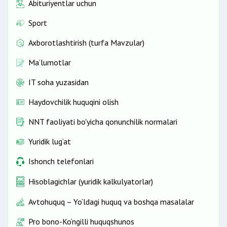
Abituriyentlar uchun
Sport
Axborotlashtirish (turfa Mavzular)
Ma’lumotlar
IT soha yuzasidan
Haydovchilik huquqini olish
NNT faoliyati bo'yicha qonunchilik normalari
Yuridik lug‘at
Ishonch telefonlari
Hisoblagichlar (yuridik kalkulyatorlar)
Avtohuquq – Yo‘ldagi huquq va boshqa masalalar
Pro bono-Ko‘ngilli huquqshunos