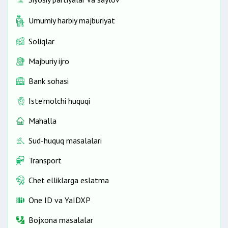
Umumiy harbiy majburiyat
Soliqlar
Majburiy ijro
Bank sohasi
Iste’molchi huquqi
Mahalla
Sud-huquq masalalari
Transport
Chet elliklarga eslatma
One ID vа YaIDXP
Bojxona masalalar