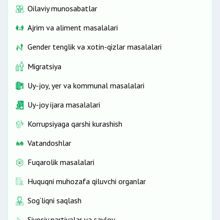
Oilaviy munosabatlar
Ajrim va aliment masalalari
Gender tenglik va xotin-qizlar masalalari
Migratsiya
Uy-joy, yer va kommunal masalalari
Uy-joy ijara masalalari
Korrupsiyaga qarshi kurashish
Vatandoshlar
Fuqarolik masalalari
Huquqni muhozafa qiluvchi organlar
Sog‘liqni saqlash
Siyosiy partiyalar va saylov