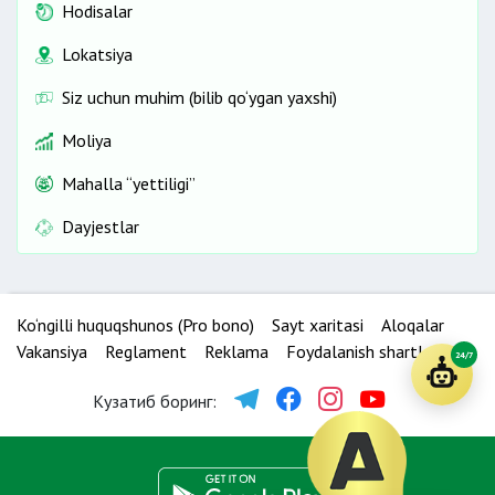
Hodisalar
Lokatsiya
Siz uchun muhim (bilib qo‘ygan yaxshi)
Moliya
Mahalla “yettiligi”
Dayjestlar
Ko‘ngilli huquqshunos (Pro bono)
Sayt xaritasi
Aloqalar
Vakansiya
Reglament
Reklama
Foydalanish shartlari
24/7
Кузатиб боринг: