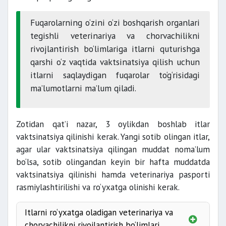
Fuqarolarning o‘zini o‘zi boshqarish organlari
tegishli veterinariya va chorvachilikni
rivojlantirish bo‘limlariga itlarni quturishga
qarshi o‘z vaqtida vaktsinatsiya qilish uchun
itlarni saqlaydigan fuqarolar to‘g‘risidagi
ma’lumotlarni ma’lum qiladi.
Zotidan qat’i nazar, 3 oylikdan boshlab itlar
vaktsinatsiya qilinishi kerak. Yangi sotib olingan itlar,
agar ular vaktsinatsiya qilingan muddat noma’lum
bo‘lsa, sotib olingandan keyin bir hafta muddatda
vaktsinatsiya qilinishi hamda veterinariya pasporti
rasmiylashtirilishi va ro‘yxatga olinishi kerak.
Itlarni ro‘yxatga oladigan veterinariya va
chorvachilikni rivojlantirish bo‘limlari