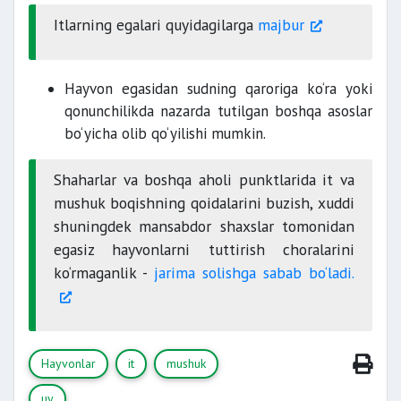
Itlarning egalari quyidagilarga
majbur
Hayvon egasidan sudning qaroriga ko‘ra yoki
qonunchilikda nazarda tutilgan boshqa asoslar
bo‘yicha olib qo‘yilishi mumkin.
Shaharlar va boshqa aholi punktlarida it va
mushuk boqishning qoidalarini buzish, xuddi
shuningdek mansabdor shaxslar tomonidan
egasiz hayvonlarni tuttirish choralarini
ko‘rmaganlik -
jarima solishga sabab bo‘ladi.
Hayvonlar
it
mushuk
uy