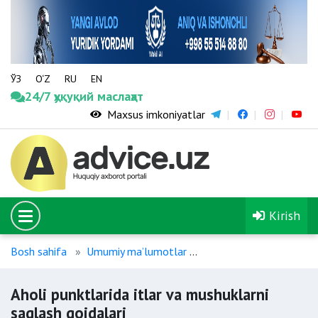
ЎЗ
O‘Z
RU
EN
24/7 ҳуқуқий маслаҳат
Maxsus imkoniyatlar
Kirish
Bosh sahifa
Umumiy maʼlumotlar
Aholi punktlarida itlar 
Aholi punktlarida itlar va mushuklarni
saqlash qoidalari