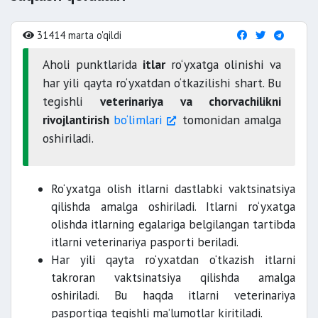
31414 marta o'qildi
Aholi punktlarida
itlar
ro‘yxatga olinishi va
har yili qayta ro‘yxatdan o‘tkazilishi shart. Bu
tegishli
veterinariya va chorvachilikni
rivojlantirish
bo‘limlari
tomonidan amalga
oshiriladi.
Ro‘yxatga olish itlarni dastlabki vaktsinatsiya
qilishda amalga oshiriladi. Itlarni ro‘yxatga
olishda itlarning egalariga belgilangan tartibda
itlarni veterinariya pasporti beriladi.
Har yili qayta ro‘yxatdan o‘tkazish itlarni
takroran vaktsinatsiya qilishda amalga
oshiriladi. Bu haqda itlarni veterinariya
pasportiga tegishli ma’lumotlar kiritiladi.