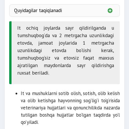
Quyidagilar taqiqlanadi
It ochiq joylarda sayr qildirilganda u
tumshuqbog‘da va 2 metrgacha uzunlikdagi
etovda, jamoat joylarida 1 metrgacha
uzunlikdagi etovda bo‘lishi kerak,
tumshuqbog‘siz va etovsiz faqat maxsus
ajratilgan maydonlarda sayr qildirishga
ruxsat beriladi.
It va mushuklarni sotib olish, sotish, olib kelish
va olib ketishga hayvonning sog‘lig‘i to‘g‘risida
veterinariya hujjatlari va qonunchilikda nazarda
tutilgan boshqa hujjatlar bo‘lgan taqdirda yo‘l
qo‘yiladi.