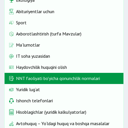
Ekologiya
Abituriyentlar uchun
Sport
Axborotlashtirish (turfa Mavzular)
Ma’lumotlar
IT soha yuzasidan
Haydovchilik huquqini olish
NNT faoliyati bo'yicha qonunchilik normalari
Yuridik lug‘at
Ishonch telefonlari
Hisoblagichlar (yuridik kalkulyatorlar)
Avtohuquq – Yo‘ldagi huquq va boshqa masalalar