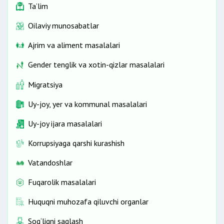
Ta’lim
Oilaviy munosabatlar
Ajrim va aliment masalalari
Gender tenglik va xotin-qizlar masalalari
Migratsiya
Uy-joy, yer va kommunal masalalari
Uy-joy ijara masalalari
Korrupsiyaga qarshi kurashish
Vatandoshlar
Fuqarolik masalalari
Huquqni muhozafa qiluvchi organlar
Sog‘liqni saqlash