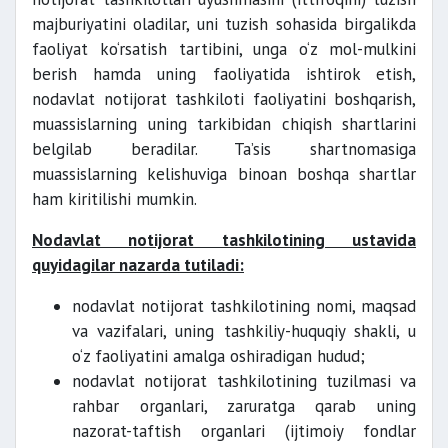
majburiyatini oladilar, uni tuzish sohasida birgalikda
faoliyat ko‘rsatish tartibini, unga o‘z mol-mulkini
berish hamda uning faoliyatida ishtirok etish,
nodavlat notijorat tashkiloti faoliyatini boshqarish,
muassislarning uning tarkibidan chiqish shartlarini
belgilab beradilar. Ta’sis shartnomasiga
muassislarning kelishuviga binoan boshqa shartlar
ham kiritilishi mumkin.
Nodavlat notijorat tashkilotining ustavida
quyidagilar nazarda tutiladi:
nodavlat notijorat tashkilotining nomi, maqsad
va vazifalari, uning tashkiliy-huquqiy shakli, u
o‘z faoliyatini amalga oshiradigan hudud;
nodavlat notijorat tashkilotining tuzilmasi va
rahbar organlari, zaruratga qarab uning
nazorat-taftish organlari (ijtimoiy fondlar