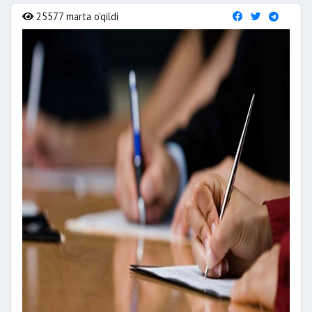
25577 marta o'qildi