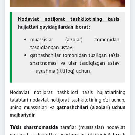
Nodavlat notijorat tashkilotining ta’sis
hujjatlari quyidagilardan iborat:
muassislar (a’zolar) tomonidan
tasdiqlangan ustav;
qatnashchilar tomonidan tuzilgan ta’sis
shartnomasi va ular tasdiqlagan ustav
— uyushma (ittifoq) uchun.
Nodavlat notijorat tashkiloti ta’sis hujjatlarining
talablari nodavlat notijorat tashkilotining o‘zi uchun,
uning muassislari va
qatnashchilari (a’zolari) uchun
majburiydir.
Ta’sis shartnomasida
taraflar (muassislar) nodavlat
notijorat tashkilotlari uyushmasini (ittifoqini) tuzish