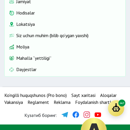
Jamiyat
Hodisalar
Lokatsiya
Siz uchun muhim (bilib qo‘ygan yaxshi)
Moliya
Mahalla “yettiligi”
Dayjestlar
Ko‘ngilli huquqshunos (Pro bono)
Sayt xaritasi
Aloqalar
Vakansiya
Reglament
Reklama
Foydalanish shartlari
24/7
Кузатиб боринг: