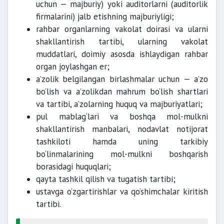
uchun — majburiy) yoki auditorlarni (auditorlik
firmalarini) jalb etishning majburiyligi;
rahbar organlarning vakolat doirasi va ularni
shakllantirish tartibi, ularning vakolat
muddatlari, doimiy asosda ishlaydigan rahbar
organ joylashgan er;
a’zolik belgilangan birlashmalar uchun — a’zo
bo‘lish va a’zolikdan mahrum bo‘lish shartlari
va tartibi, a’zolarning huquq va majburiyatlari;
pul mablag‘lari va boshqa mol-mulkni
shakllantirish manbalari, nodavlat notijorat
tashkiloti hamda uning tarkibiy
bo‘linmalarining mol-mulkni boshqarish
borasidagi huquqlari;
qayta tashkil qilish va tugatish tartibi;
ustavga o‘zgartirishlar va qo‘shimchalar kiritish
tartibi.