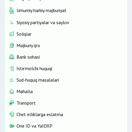
Umumiy harbiy majburiyat
Siyosiy partiyalar va saylov
Soliqlar
Majburiy ijro
Bank sohasi
Iste’molchi huquqi
Sud-huquq masalalari
Mahalla
Transport
Chet elliklarga eslatma
One ID vа YaIDXP