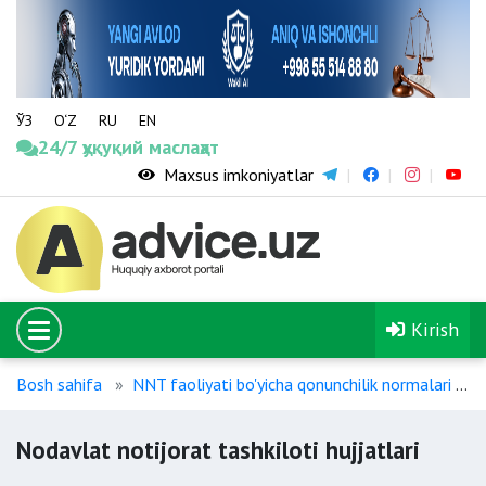
ЎЗ
O‘Z
RU
EN
24/7 ҳуқуқий маслаҳат
Maxsus imkoniyatlar
Kirish
Bosh sahifa
NNT faoliyati bo'yicha qonunchilik normalari
Nodavlat notijorat tashkiloti hujjatlari