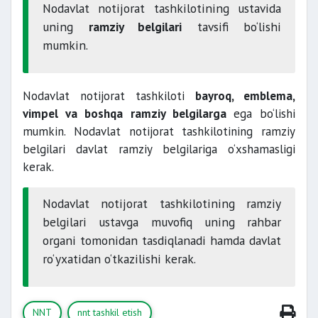
Nodavlat notijorat tashkilotining ustavida
uning
ramziy belgilari
tavsifi bo‘lishi
mumkin.
Nodavlat notijorat tashkiloti
bayroq, emblema,
vimpel va boshqa ramziy belgilarga
ega bo‘lishi
mumkin. Nodavlat notijorat tashkilotining ramziy
belgilari davlat ramziy belgilariga o‘xshamasligi
kerak.
Nodavlat notijorat tashkilotining ramziy
belgilari ustavga muvofiq uning rahbar
organi tomonidan tasdiqlanadi hamda davlat
ro‘yxatidan o‘tkazilishi kerak.
NNT
nnt tashkil etish