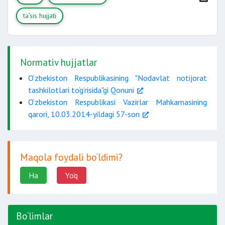
ta’sis hujjati
Normativ hujjatlar
O‘zbekiston Respublikasining "Nodavlat notijorat
tashkilotlari to‘g‘risida"gi Qonuni
O‘zbekiston Respublikasi Vazirlar Mahkamasining
qarori, 10.03.2014-yildagi 57-son
Maqola foydali bo‘ldimi?
Ha
Yo'q
Bo‘limlar