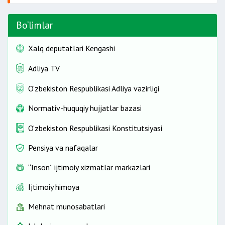
Bo‘limlar
Xalq deputatlari Kengashi
Adliya TV
O'zbekiston Respublikasi Adliya vazirligi
Normativ-huquqiy hujjatlar bazasi
boshqa
xodimlarga
O‘zbekiston Respublikasi Konstitutsiyasi
Pensiya va nafaqalar
“Inson” ijtimoiy xizmatlar markazlari
Ijtimoiy himoya
Mehnat munosabatlari