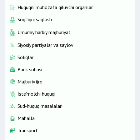
Huquqni muhozafa qiluvchi organlar
Sog‘liqni saqlash
Umumiy harbiy majburiyat
Siyosiy partiyalar va saylov
Soliqlar
Bank sohasi
Majburiy ijro
Iste’molchi huquqi
Sud-huquq masalalari
Mahalla
Transport