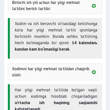
Birinchi ish yili uchun har yilgi mehnat
ta’tilini berish tartibi:
tatbiq etilmaydi
Xodim va ish beruvchi o‘rtasidagi kelishuvga
O‘RQ-1030-sonli
ko‘ra har yilgi mehnat ta’tili qismlarga
Bunday ta’tillar olish huquqiga
bo‘linishi mumkin. Bunda ushbu ta’tilning
233-moddasiga
ega bo‘lgan xodimlarning ro‘yxati va ushbu
hech bo‘lmaganda bir qismi
14 kalendarь
ta’tillarning davomiyligi qonunchilikda
yakshanba
kundan kam bo‘lmasligi kerak
.
belgilanadi.
Xodimni har yilgi mehnat ta’tilidan chaqirib
olish:
xodimning
Har yilgi mehnat ta’tilida bo‘lgan vaqti
jamoa kelishuvlarida
roziligi bilan yo‘l qo‘yiladi
uchun xodimga hisoblab chiqariladigan
o‘rtacha ish haqining saqlanishi
ayollarga
kafolatlanadi.