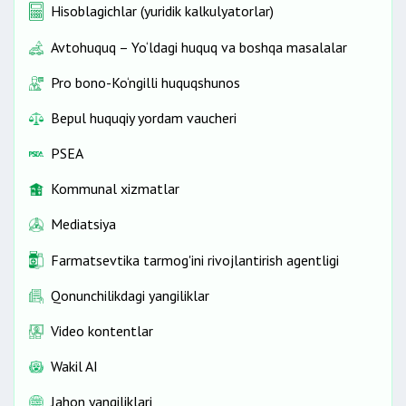
Hisoblagichlar (yuridik kalkulyatorlar)
Avtohuquq – Yo‘ldagi huquq va boshqa masalalar
Pro bono-Ko‘ngilli huquqshunos
Bepul huquqiy yordam vaucheri
PSEA
Kommunal xizmatlar
Mediatsiya
Farmatsevtika tarmog'ini rivojlantirish agentligi
Qonunchilikdagi yangiliklar
Video kontentlar
Wakil AI
Jahon yangiliklari