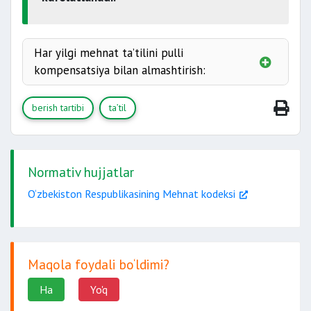
230
231-moddalarida
14 yoshga to‘lmagan bitta yoki undan ortiq
505-moddasi
bolani
16 yoshga
Har yilgi mehnat ta’tilini pulli
kompensatsiya bilan almashtirish:
18 yoshga
berish tartibi
ta’til
yo‘l
qo‘yilmaydi.
18 yoshdan kichik bo‘lgan shaxslarga;
Normativ hujjatlar
O‘zbekiston Respublikasining Mehnat kodeksi
1941 — 1945
Maqola foydali bo‘ldimi?
Ha
I va II guruh nogironligi bo‘lgan xodimlarga
Yo'q