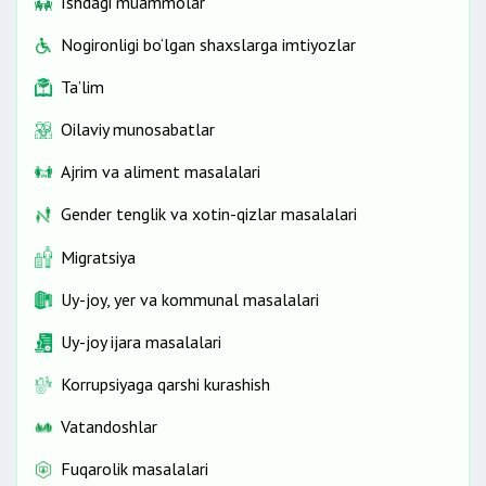
Ishdagi muammolar
Nogironligi bo‘lgan shaxslarga imtiyozlar
Ta’lim
Oilaviy munosabatlar
Ajrim va aliment masalalari
Gender tenglik va xotin-qizlar masalalari
Migratsiya
Uy-joy, yer va kommunal masalalari
Uy-joy ijara masalalari
Korrupsiyaga qarshi kurashish
Vatandoshlar
Fuqarolik masalalari