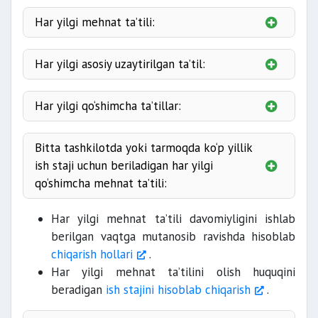
Har yilgi mehnat ta’tili:
Har yilgi mehnat ta’tili
Har yilgi asosiy uzaytirilgan ta’til:
har yili
Har yilgi qo‘shimcha ta’tillar:
ish yili davomida beriladigan vaqt davridir.
o‘rindoshlik
Bitta tashkilotda yoki tarmoqda ko‘p yillik
asosida
18 yoshgacha bo‘lgan shaxslarga
30
481-moddasiga
ish staji uchun beriladigan har yilgi
kalendarь kun
mehnat sharoitlari noqulay ishlarda
qo‘shimcha mehnat ta’tili:
I va II guruh nogironligi bo‘lgan xodimlarga
Har yilgi mehnat ta’tilining turlari quyidagilardan
30 kalendarь kun
483-moddasiga
iborat:
Har yilgi mehnat ta’tili davomiyligini ishlab
5 yil uchun
2
noqulay tabiiy-iqlim sharoitlarida ish
berilgan vaqtga mutanosib ravishda hisoblab
27 kalendarь kun
kalendarь kun bo‘lgan
8 kalendarь
asosiy mehnat ta’tili
bajarayotgan xodimlarga
chiqarish hollari
.
220-moddasiga
Har yilgi mehnat ta’tilini olish huquqini
222-moddasida
tashkilotda yoki tarmoqda ko‘p yillik ish
beradigan
ish stajini hisoblab chiqarish
.
asosiy eng kam yoki
stajiga ega bo‘lgan xodimlarga
asosiy uzaytirilgan ta’til