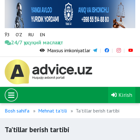
ЎЗ
O‘Z
RU
EN
24/7 ҳуқуқий маслаҳат
Maxsus imkoniyatlar
Kirish
Bosh sahifa
Mehnat taʼtili
Ta’tillar berish tartibi
Ta’tillar berish tartibi