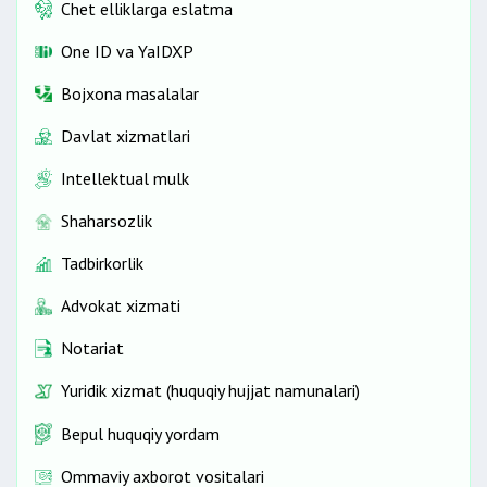
Chet elliklarga eslatma
One ID vа YaIDXP
Bojxona masalalar
Davlat xizmatlari
Intellektual mulk
Shaharsozlik
Tadbirkorlik
Advokat xizmati
Notariat
Yuridik xizmat (huquqiy hujjat namunalari)
Bepul huquqiy yordam
Ommaviy axborot vositalari