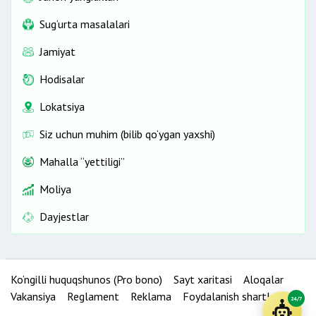
Sug‘urta masalalari
Jamiyat
Hodisalar
Lokatsiya
Siz uchun muhim (bilib qo‘ygan yaxshi)
Mahalla “yettiligi”
Moliya
Dayjestlar
Ko‘ngilli huquqshunos (Pro bono)
Sayt xaritasi
Aloqalar
Vakansiya
Reglament
Reklama
Foydalanish shartlari
24/7