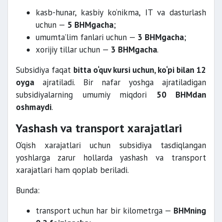
kasb-hunar, kasbiy ko‘nikma, IT va dasturlash
uchun —
5 BHMgacha
;
umumta’lim fanlari uchun —
3 BHMgacha
;
xorijiy tillar uchun —
3 BHMgacha
.
Subsidiya faqat
bitta o‘quv kursi uchun, ko‘pi bilan 12
oyga
ajratiladi. Bir nafar yoshga ajratiladigan
subsidiyalarning umumiy miqdori
50 BHMdan
oshmaydi
.
Yashash va transport xarajatlari
O‘qish xarajatlari uchun subsidiya tasdiqlangan
yoshlarga zarur hollarda yashash va transport
xarajatlari ham qoplab beriladi.
Bunda:
transport uchun har bir kilometrga —
BHMning