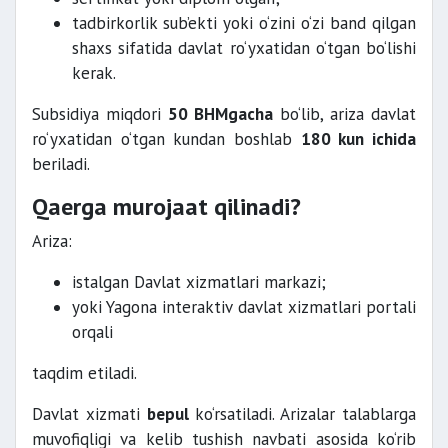
tadbirkorlik sub’ekti yoki o‘zini o‘zi band qilgan
shaxs sifatida davlat ro‘yxatidan o‘tgan bo‘lishi
kerak.
Subsidiya miqdori
50 BHMgacha
bo‘lib, ariza davlat
ro‘yxatidan o‘tgan kundan boshlab
180 kun ichida
beriladi.
Qaerga murojaat qilinadi?
Ariza:
istalgan Davlat xizmatlari markazi;
yoki Yagona interaktiv davlat xizmatlari portali
orqali
taqdim etiladi.
Davlat xizmati
bepul
ko‘rsatiladi. Arizalar talablarga
muvofiqligi va kelib tushish navbati asosida ko‘rib