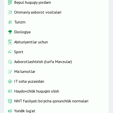
Bepul huquqiy yordam
Ommaviy axborot vositalari
Turizm
Ekologiya
Abituriyentlar uchun
Sport
Axborotlashtirish (turfa Mavzular)
Ma’lumotlar
IT soha yuzasidan
Haydovchilik huquqini olish
NNT faoliyati bo'yicha qonunchilik normalari
Yuridik lug‘at