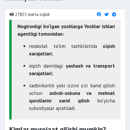
27823 marta o'qildi
Nogironligi bo‘lgan yoshlarga Yoshlar ishlari
agentligi tomonidan:
nodavlat ta’lim tashkilotida
o‘qish
xarajatlari
;
o‘qish davridagi
yashash va transport
xarajatlari
;
tadbirkorlik yoki o‘zini o‘zi band qilish
uchun
asbob-uskuna va mehnat
qurollarini xarid qilish
bo‘yicha
subsidiyalar ajratiladi.
Kimlar murojaat qilishi mumkin?