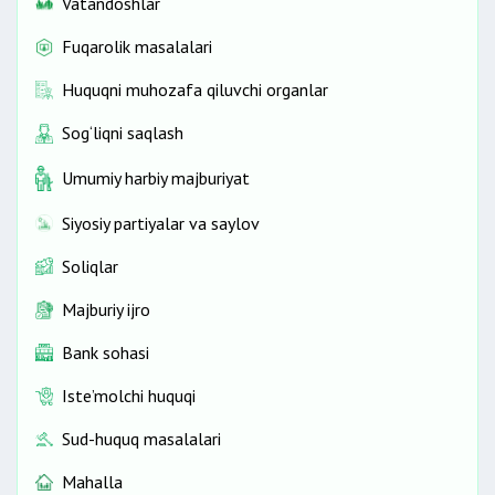
Vatandoshlar
Fuqarolik masalalari
Huquqni muhozafa qiluvchi organlar
Sog‘liqni saqlash
Umumiy harbiy majburiyat
Siyosiy partiyalar va saylov
Soliqlar
Majburiy ijro
Bank sohasi
Iste’molchi huquqi
Sud-huquq masalalari
Mahalla