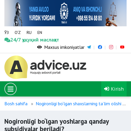
ЎЗ
O‘Z
RU
EN
24/7 ҳуқуқий маслаҳат
Maxsus imkoniyatlar
Kirish
Bosh sahifa
Nogironligi bo‘lgan shaxslarning taʼlim olishi
Nogironligi bo‘lgan yoshlarga qanday
subsidiyalar beriladi?