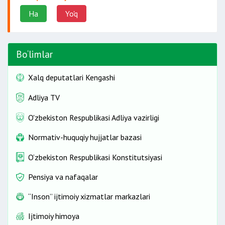
Ha
Yo'q
Bo‘limlar
Xalq deputatlari Kengashi
Adliya TV
O'zbekiston Respublikasi Adliya vazirligi
Normativ-huquqiy hujjatlar bazasi
O‘zbekiston Respublikasi Konstitutsiyasi
Pensiya va nafaqalar
“Inson” ijtimoiy xizmatlar markazlari
Ijtimoiy himoya