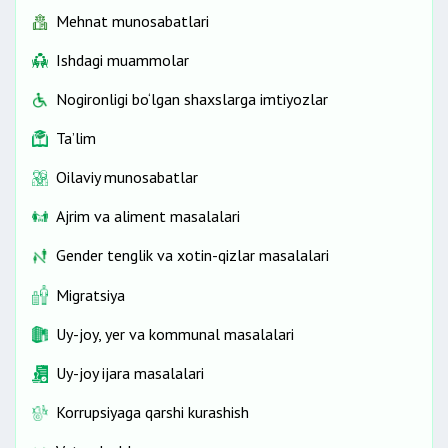
Mehnat munosabatlari
Ishdagi muammolar
Nogironligi bo‘lgan shaxslarga imtiyozlar
Ta’lim
Oilaviy munosabatlar
Ajrim va aliment masalalari
Gender tenglik va xotin-qizlar masalalari
Migratsiya
Uy-joy, yer va kommunal masalalari
Uy-joy ijara masalalari
Korrupsiyaga qarshi kurashish