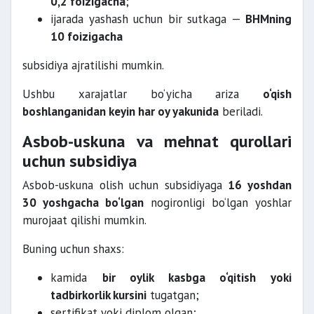
0,2 foizigacha
;
ijarada yashash uchun bir sutkaga —
BHMning
10 foizigacha
subsidiya ajratilishi mumkin.
Ushbu xarajatlar bo‘yicha ariza
o‘qish
boshlanganidan keyin har oy yakunida
beriladi.
Asbob-uskuna va mehnat qurollari
uchun subsidiya
Asbob-uskuna olish uchun subsidiyaga
16 yoshdan
30 yoshgacha bo‘lgan
nogironligi bo‘lgan yoshlar
murojaat qilishi mumkin.
Buning uchun shaxs:
kamida
bir oylik kasbga o‘qitish yoki
tadbirkorlik kursini
tugatgan;
sertifikat yoki diplom olgan;