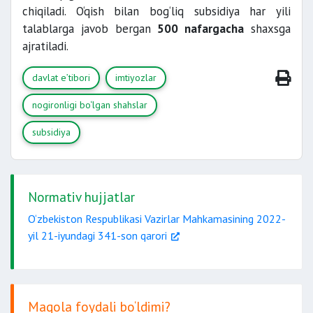
chiqiladi. O‘qish bilan bog‘liq subsidiya har yili
talablarga javob bergan
500 nafargacha
shaxsga
ajratiladi.
davlat e’tibori
imtiyozlar
nogironligi bo‘lgan shahslar
subsidiya
Normativ hujjatlar
O‘zbekiston Respublikasi Vazirlar Mahkamasining 2022-
yil 21-iyundagi 341-son qarori
Maqola foydali bo‘ldimi?