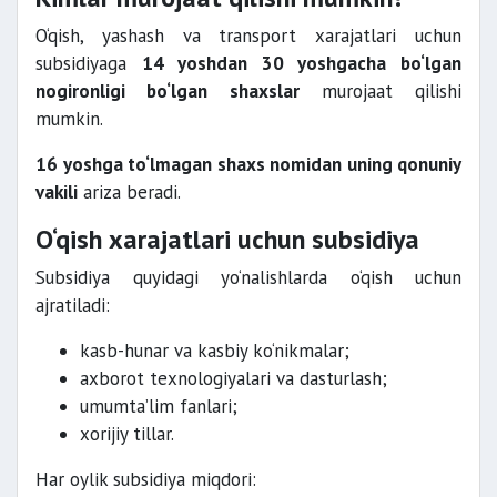
O‘qish, yashash va transport xarajatlari uchun
subsidiyaga
14 yoshdan 30 yoshgacha bo‘lgan
nogironligi bo‘lgan shaxslar
murojaat qilishi
mumkin.
16 yoshga to‘lmagan shaxs nomidan uning qonuniy
vakili
ariza beradi.
O‘qish xarajatlari uchun subsidiya
Subsidiya quyidagi yo‘nalishlarda o‘qish uchun
ajratiladi:
kasb-hunar va kasbiy ko‘nikmalar;
axborot texnologiyalari va dasturlash;
umumta’lim fanlari;
xorijiy tillar.
Har oylik subsidiya miqdori: