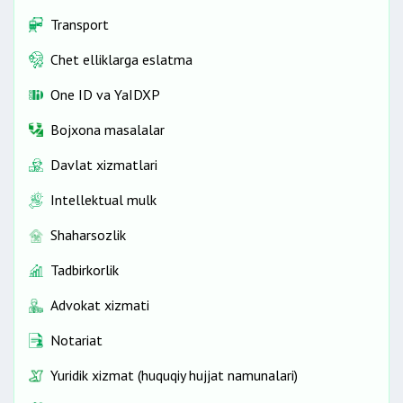
Transport
Chet elliklarga eslatma
One ID vа YaIDXP
Bojxona masalalar
Davlat xizmatlari
Intellektual mulk
Shaharsozlik
Tadbirkorlik
Advokat xizmati
Notariat
Yuridik xizmat (huquqiy hujjat namunalari)