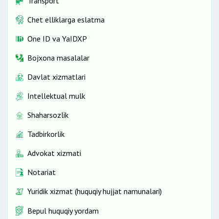
Transport
Chet elliklarga eslatma
One ID vа YaIDXP
Bojxona masalalar
Davlat xizmatlari
Intellektual mulk
Shaharsozlik
Tadbirkorlik
Advokat xizmati
Notariat
Yuridik xizmat (huquqiy hujjat namunalari)
Bepul huquqiy yordam