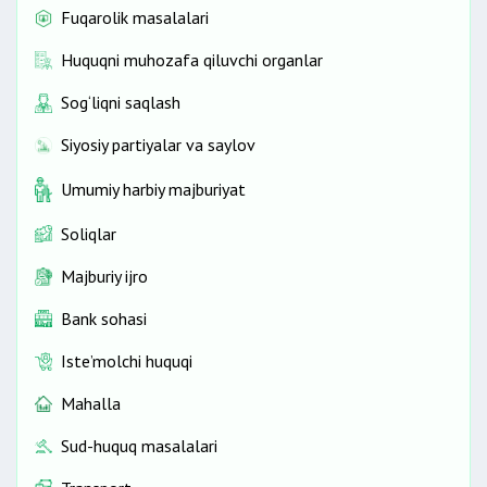
Fuqarolik masalalari
Huquqni muhozafa qiluvchi organlar
Sog‘liqni saqlash
Siyosiy partiyalar va saylov
Umumiy harbiy majburiyat
Soliqlar
Majburiy ijro
Bank sohasi
Iste’molchi huquqi
Mahalla
Sud-huquq masalalari