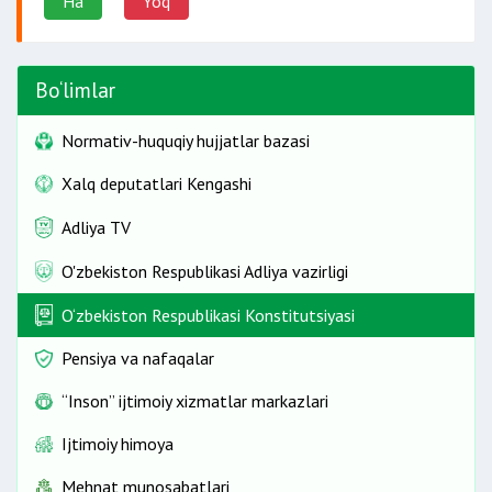
Ha
Yo'q
Bo‘limlar
Normativ-huquqiy hujjatlar bazasi
Xalq deputatlari Kengashi
Adliya TV
O'zbekiston Respublikasi Adliya vazirligi
O‘zbekiston Respublikasi Konstitutsiyasi
Pensiya va nafaqalar
“Inson” ijtimoiy xizmatlar markazlari
Ijtimoiy himoya
Mehnat munosabatlari