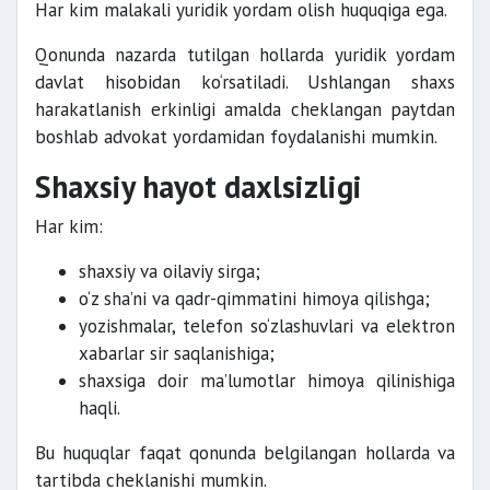
Har kim malakali yuridik yordam olish huquqiga ega.
Qonunda nazarda tutilgan hollarda yuridik yordam
davlat hisobidan ko‘rsatiladi. Ushlangan shaxs
harakatlanish erkinligi amalda cheklangan paytdan
boshlab advokat yordamidan foydalanishi mumkin.
Shaxsiy hayot daxlsizligi
Har kim:
shaxsiy va oilaviy sirga;
o‘z sha’ni va qadr-qimmatini himoya qilishga;
yozishmalar, telefon so‘zlashuvlari va elektron
xabarlar sir saqlanishiga;
shaxsiga doir ma’lumotlar himoya qilinishiga
haqli.
Bu huquqlar faqat qonunda belgilangan hollarda va
tartibda cheklanishi mumkin.