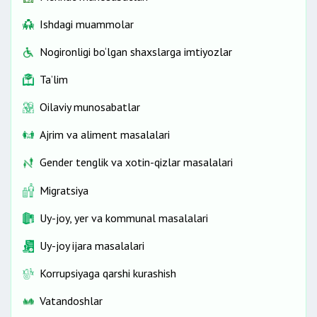
Ishdagi muammolar
Nogironligi bo‘lgan shaxslarga imtiyozlar
Ta’lim
Oilaviy munosabatlar
Ajrim va aliment masalalari
Gender tenglik va xotin-qizlar masalalari
Migratsiya
Uy-joy, yer va kommunal masalalari
Uy-joy ijara masalalari
Korrupsiyaga qarshi kurashish
Vatandoshlar