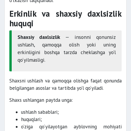
o‘tkazish taqiqlanadi.
Erkinlik va shaxsiy daxlsizlik
huquqi
Shaxsiy daxlsizlik
— insonni qonunsiz
ushlash, qamoqqa olish yoki uning
erkinligini boshqa tarzda cheklashga yo‘l
qo‘yilmasligi.
Shaxsni ushlash va qamoqqa olishga faqat qonunda
belgilangan asoslar va tartibda yo‘l qo‘yiladi.
Shaxs ushlangan paytda unga:
ushlash sabablari;
huquqlari;
o‘ziga qo‘yilayotgan ayblovning mohiyati