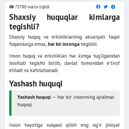
73780 marta o'qildi
Shaxsiy huquqlar kimlarga
tegishli?
Shaxsiy huquq va erkinliklarning aksariyati faqat
fuqarolarga emas,
har bir insonga
tegishli.
Inson huquq va erkinliklari har kimga tug‘ilganidan
boshlab tegishli bo‘lib, davlat tomonidan e’tirof
etiladi va kafolatlanadi.
Yashash huquqi
Yashash huquqi
— har bir insonning ajralmas
huquqi.
Inson hayotiga suiqasd qilish eng og‘ir jinoyat