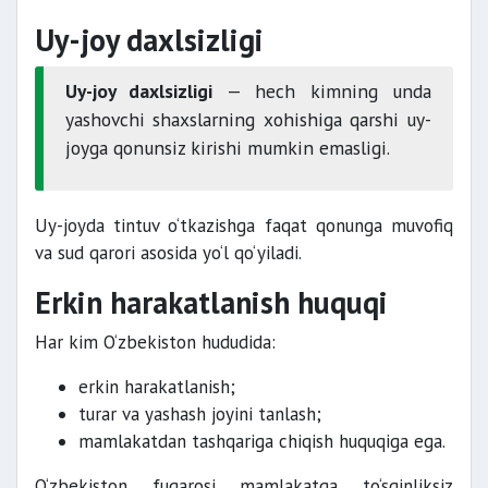
Uy-joy daxlsizligi
Uy-joy daxlsizligi
— hech kimning unda
yashovchi shaxslarning xohishiga qarshi uy-
joyga qonunsiz kirishi mumkin emasligi.
Uy-joyda tintuv o‘tkazishga faqat qonunga muvofiq
va sud qarori asosida yo‘l qo‘yiladi.
Erkin harakatlanish huquqi
Har kim O‘zbekiston hududida:
erkin harakatlanish;
turar va yashash joyini tanlash;
mamlakatdan tashqariga chiqish huquqiga ega.
O‘zbekiston fuqarosi mamlakatga to‘sqinliksiz