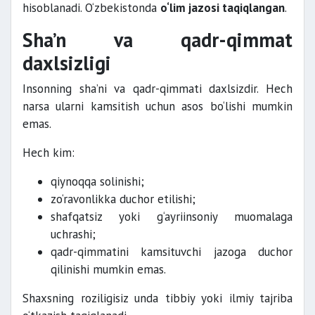
hisoblanadi. O‘zbekistonda
o‘lim jazosi taqiqlangan
.
Sha’n va qadr-qimmat
daxlsizligi
Insonning sha’ni va qadr-qimmati daxlsizdir. Hech
narsa ularni kamsitish uchun asos bo‘lishi mumkin
emas.
Hech kim:
qiynoqqa solinishi;
zo‘ravonlikka duchor etilishi;
shafqatsiz yoki g‘ayriinsoniy muomalaga
uchrashi;
qadr-qimmatini kamsituvchi jazoga duchor
qilinishi mumkin emas.
Shaxsning roziligisiz unda tibbiy yoki ilmiy tajriba