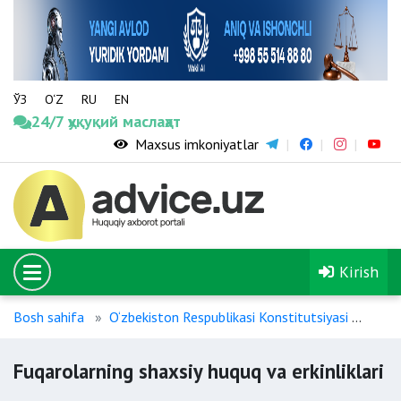
ЎЗ
O‘Z
RU
EN
24/7 ҳуқуқий маслаҳат
Maxsus imkoniyatlar
Kirish
Bosh sahifa
O‘zbekiston Respublikasi Konstitutsiyasi
Fuqa
Fuqarolarning shaxsiy huquq va erkinliklari