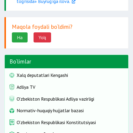
to‘g‘risida» Buyrug‘iga ilova.
Maqola foydali bo‘ldimi?
Ha
Yo'q
Bo‘limlar
Xalq deputatlari Kengashi
Adliya TV
O'zbekiston Respublikasi Adliya vazirligi
Normativ-huquqiy hujjatlar bazasi
O‘zbekiston Respublikasi Konstitutsiyasi