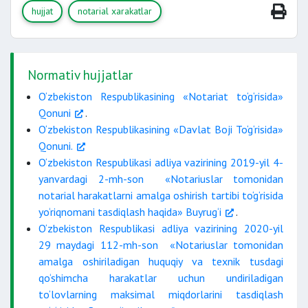
hujjat
notarial xarakatlar
Normativ hujjatlar
O‘zbekiston Respublikasining «Notariat to‘g‘risida»
Qonuni
.
O‘zbekiston Respublikasining «Davlat Boji To‘g‘risida»
fuqaroligi bo‘lmagan shaxs uchun
Qonuni.
O‘zbekiston Respublikasi adliya vazirining 2019-yil 4-
yanvardagi 2-mh-son «Notariuslar tomonidan
notarial harakatlarni amalga oshirish tartibi to‘g‘risida
2. Saqlash uchun topshiriladigan Hujjatlar.
yo‘riqnomani tasdiqlash haqida» Buyrug‘i
.
3. Ro‘yxat ikki nusxada.
O‘zbekiston Respublikasi adliya vazirining 2020-yil
29 maydagi 112-mh-son «Notariuslar tomonidan
4. Vakil vakolatini tasdiqlovchi hujjat
amalga oshiriladigan huquqiy va texnik tusdagi
(ishonchnoma).
qo‘shimcha harakatlar uchun undiriladigan
to‘lovlarning maksimal miqdorlarini tasdiqlash