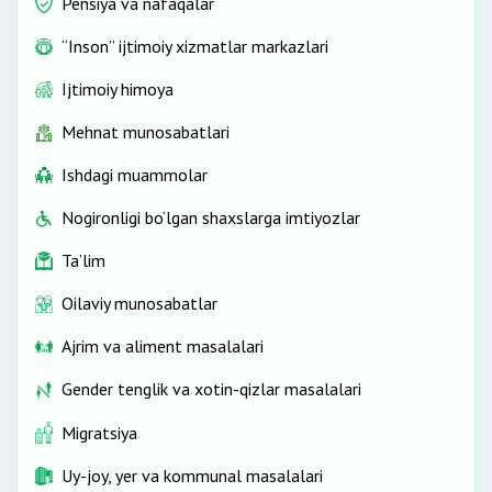
Pensiya va nafaqalar
“Inson” ijtimoiy xizmatlar markazlari
Ijtimoiy himoya
Mehnat munosabatlari
Ishdagi muammolar
Nogironligi bo‘lgan shaxslarga imtiyozlar
Ta’lim
Oilaviy munosabatlar
Ajrim va aliment masalalari
Gender tenglik va xotin-qizlar masalalari
Migratsiya
Uy-joy, yer va kommunal masalalari