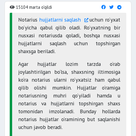
15104 marta o'qildi
Notarius
hujjatlarni saqlash
uchun ro‘yxat
bo‘yicha qabul qilib oladi. Ro‘yxatning bir
nusxasi notariusda qoladi, boshqa nusxasi
hujjatlarni saqlash uchun topshirgan
shaxsga beriladi.
Agar hujjatlar lozim tarzda o‘rab
joylashtirilgan bo‘lsa, shaxsning iltimosiga
ko‘ra notarius ularni ro‘yxatsiz ham qabul
qilib olishi mumkin. Hujjatlar o‘ramiga
notariusning muhri qo‘yiladi hamda u
notarius va hujjatlarni topshirgan shaxs
tomonidan imzolanadi. Bunday hollarda
notarius hujjatlar o‘ramining but saqlanishi
uchun javob beradi.