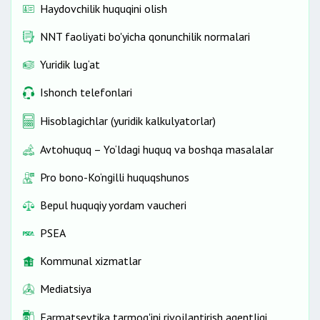
Haydovchilik huquqini olish
NNT faoliyati bo'yicha qonunchilik normalari
Yuridik lug‘at
Ishonch telefonlari
Hisoblagichlar (yuridik kalkulyatorlar)
Avtohuquq – Yo‘ldagi huquq va boshqa masalalar
Pro bono-Ko‘ngilli huquqshunos
Bepul huquqiy yordam vaucheri
PSEA
Kommunal xizmatlar
Mediatsiya
Farmatsevtika tarmog'ini rivojlantirish agentligi