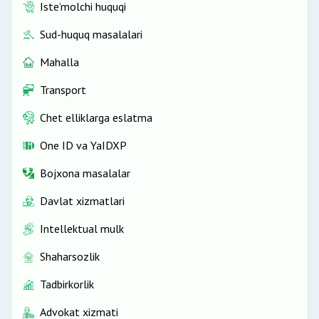
Iste’molchi huquqi
Sud-huquq masalalari
Mahalla
Transport
Chet elliklarga eslatma
One ID vа YaIDXP
Bojxona masalalar
Davlat xizmatlari
Intellektual mulk
Shaharsozlik
Tadbirkorlik
Advokat xizmati