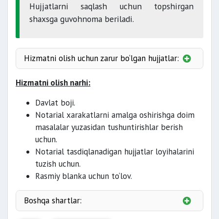
Hujjatlarni saqlash uchun topshirgan
shaxsga guvohnoma beriladi.
Hizmatni olish uchun zarur bo‘lgan hujjatlar:
1. Fuqarolarning shaxsi quyidagi hujjatlarga asosan
Hizmatni olish narhi:
aniqlanadi:
Davlat boji.
Notarial xarakatlarni amalga oshirishga doim
fuqarosining
masalalar yuzasidan tushuntirishlar berish
pasporti
uchun.
Notarial tasdiqlanadigan hujjatlar loyihalarini
tuzish uchun.
Rasmiy blanka uchun to‘lov.
Boshqa shartlar:
et el fuqarolarining shaxsi