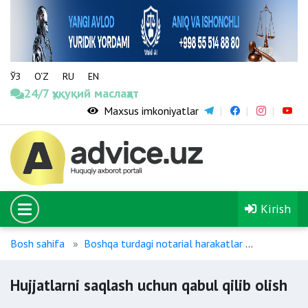
ЎЗ
O‘Z
RU
EN
24/7 ҳуқуқий маслаҳат
Maxsus imkoniyatlar
Kirish
Bosh sahifa
Boshqa turdagi notarial harakatlar
Hujjatlarn
Hujjatlarni saqlash uchun qabul qilib olish