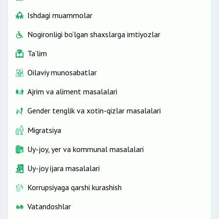
Ishdagi muammolar
Nogironligi bo‘lgan shaxslarga imtiyozlar
Ta’lim
Oilaviy munosabatlar
Ajrim va aliment masalalari
Gender tenglik va xotin-qizlar masalalari
Migratsiya
Uy-joy, yer va kommunal masalalari
Uy-joy ijara masalalari
Korrupsiyaga qarshi kurashish
Vatandoshlar