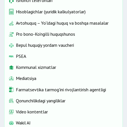
Ishonch telefonlari
Hisoblagichlar (yuridik kalkulyatorlar)
Avtohuquq – Yo‘ldagi huquq va boshqa masalalar
Pro bono-Ko‘ngilli huquqshunos
Bepul huquqiy yordam vaucheri
PSEA
Kommunal xizmatlar
Mediatsiya
Farmatsevtika tarmog'ini rivojlantirish agentligi
Qonunchilikdagi yangiliklar
Video kontentlar
Wakil AI