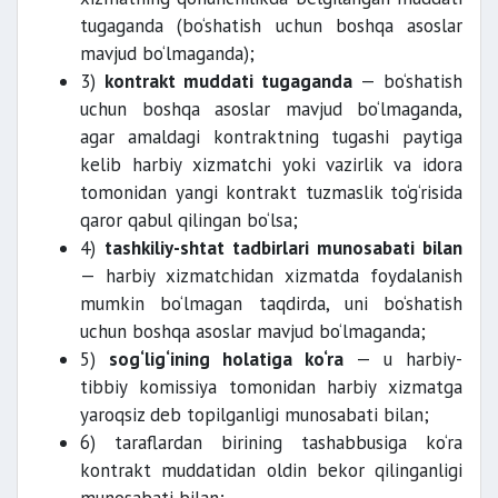
tugaganda (bo‘shatish uchun boshqa asoslar
mavjud bo‘lmaganda);
3)
kontrakt muddati tugaganda
— bo‘shatish
uchun boshqa asoslar mavjud bo‘lmaganda,
agar amaldagi kontraktning tugashi paytiga
kelib harbiy xizmatchi yoki vazirlik va idora
tomonidan yangi kontrakt tuzmaslik to‘g‘risida
qaror qabul qilingan bo‘lsa;
4)
tashkiliy-shtat tadbirlari munosabati bilan
— harbiy xizmatchidan xizmatda foydalanish
mumkin bo‘lmagan taqdirda, uni bo‘shatish
uchun boshqa asoslar mavjud bo‘lmaganda;
5)
sog‘lig‘ining holatiga ko‘ra
— u harbiy-
tibbiy komissiya tomonidan harbiy xizmatga
yaroqsiz deb topilganligi munosabati bilan;
6) taraflardan birining tashabbusiga ko‘ra
kontrakt muddatidan oldin bekor qilinganligi