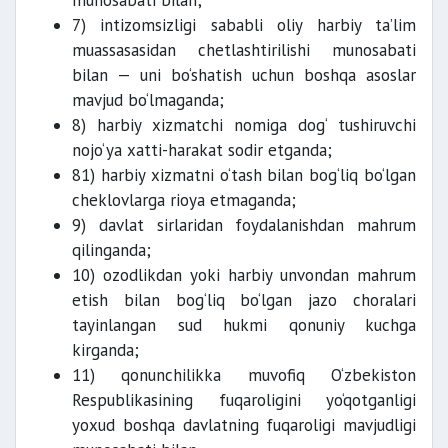
munosabati bilan;
7) intizomsizligi sababli oliy harbiy ta’lim
muassasasidan chetlashtirilishi munosabati
bilan — uni bo‘shatish uchun boshqa asoslar
mavjud bo‘lmaganda;
8) harbiy xizmatchi nomiga dog‘ tushiruvchi
nojo‘ya xatti-harakat sodir etganda;
81) harbiy xizmatni o‘tash bilan bog‘liq bo‘lgan
cheklovlarga rioya etmaganda;
9) davlat sirlaridan foydalanishdan mahrum
qilinganda;
10) ozodlikdan yoki harbiy unvondan mahrum
etish bilan bog‘liq bo‘lgan jazo choralari
tayinlangan sud hukmi qonuniy kuchga
kirganda;
11) qonunchilikka muvofiq O‘zbekiston
Respublikasining fuqaroligini yo‘qotganligi
yoxud boshqa davlatning fuqaroligi mavjudligi