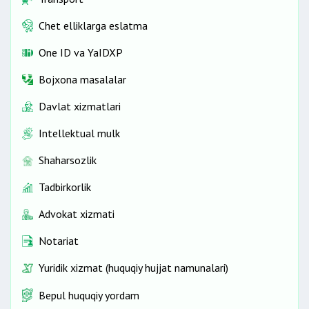
Chet elliklarga eslatma
One ID vа YaIDXP
Bojxona masalalar
Davlat xizmatlari
Intellektual mulk
Shaharsozlik
Tadbirkorlik
Advokat xizmati
Notariat
Yuridik xizmat (huquqiy hujjat namunalari)
Bepul huquqiy yordam