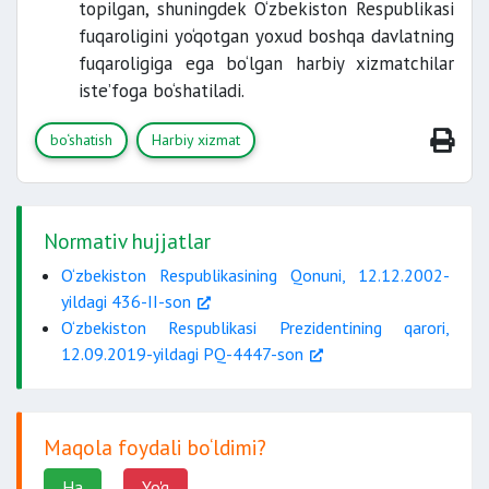
topilgan, shuningdek O‘zbekiston Respublikasi
fuqaroligini yo‘qotgan yoxud boshqa davlatning
fuqaroligiga ega bo‘lgan harbiy xizmatchilar
iste’foga bo‘shatiladi.
bo‘shatish
Harbiy xizmat
Normativ hujjatlar
O‘zbekiston Respublikasining Qonuni, 12.12.2002-
yildagi 436-II-son
O‘zbekiston Respublikasi Prezidentining qarori,
12.09.2019-yildagi PQ-4447-son
Maqola foydali bo‘ldimi?
Ha
Yo'q