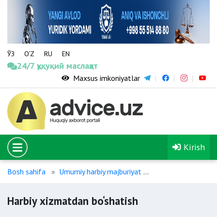
ЎЗ
O‘Z
RU
EN
24/7 ҳуқуқий маслаҳат
Maxsus imkoniyatlar
Kirish
Bosh sahifa
Umumiy harbiy majburiyat
Harbiy xizmatdan b
Harbiy xizmatdan bo‘shatish