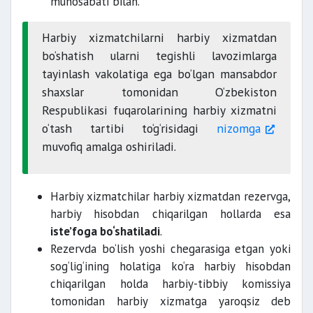
munosabati bilan.
Harbiy xizmatchilarni harbiy xizmatdan
bo‘shatish ularni tegishli lavozimlarga
tayinlash vakolatiga ega bo‘lgan mansabdor
shaxslar tomonidan O‘zbekiston
Respublikasi fuqarolarining harbiy xizmatni
o‘tash tartibi to‘g‘risidagi
nizomga
muvofiq amalga oshiriladi.
Harbiy xizmatchilar harbiy xizmatdan rezervga,
harbiy hisobdan chiqarilgan hollarda esa
iste’foga bo‘shatiladi
.
Rezervda bo‘lish yoshi chegarasiga etgan yoki
sog‘lig‘ining holatiga ko‘ra harbiy hisobdan
chiqarilgan holda harbiy-tibbiy komissiya
tomonidan harbiy xizmatga yaroqsiz deb