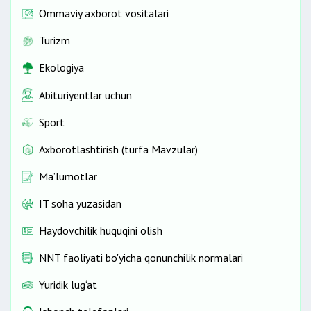
Ommaviy axborot vositalari
Turizm
Ekologiya
Abituriyentlar uchun
Sport
Axborotlashtirish (turfa Mavzular)
Ma’lumotlar
IT soha yuzasidan
Haydovchilik huquqini olish
NNT faoliyati bo'yicha qonunchilik normalari
Yuridik lug‘at