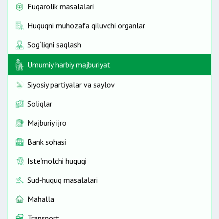
Fuqarolik masalalari
Huquqni muhozafa qiluvchi organlar
Sog‘liqni saqlash
Umumiy harbiy majburiyat
Siyosiy partiyalar va saylov
Soliqlar
Majburiy ijro
Bank sohasi
Iste’molchi huquqi
Sud-huquq masalalari
Mahalla
Transport