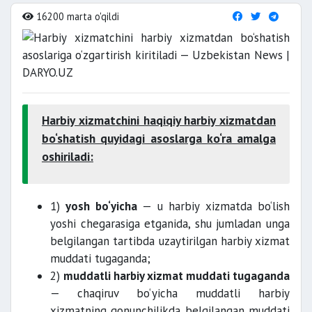
16200 marta o'qildi
Harbiy xizmatchini haqiqiy harbiy xizmatdan
bo‘shatish quyidagi asoslarga ko‘ra amalga
oshiriladi:
1)
yosh bo‘yicha
— u harbiy xizmatda bo‘lish
yoshi chegarasiga etganida, shu jumladan unga
belgilangan tartibda uzaytirilgan harbiy xizmat
muddati tugaganda;
2)
muddatli harbiy xizmat muddati tugaganda
— chaqiruv bo‘yicha muddatli harbiy
xizmatning qonunchilikda belgilangan muddati