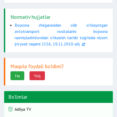
Normativ hujjatlar
Bojxona chegarasidan olib o‘tilayotgan
avtotransport vositalarini bojxona
rasmiylashtiruvidan o‘tkazish tartibi to‘g‘risida nizom
(ro‘yxat raqami 2156, 19.11.2010-yil).
Maqola foydali bo‘ldimi?
Ha
Yo'q
Bo‘limlar
Adliya TV