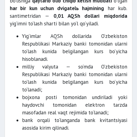
bo‘lishiga
qaytarib olib chiqib ketish muddati
o‘tgan
har bir kun uchun dvigatelь hajmining
har kub.
santimetridan —
0,01 AQSh dollari
miqdorida
yig‘imni to‘lash sharti bilan yo‘l qo‘yiladi.
Yig‘imlar AQSh dollarida O‘zbekiston
Respublikasi Markaziy banki tomonidan ularni
to‘lash kunida belgilangan kurs bo‘yicha
hisoblanadi.
milliy valyuta — so‘mda O‘zbekiston
Respublikasi Markaziy banki tomonidan ularni
to‘lash kunida belgilangan kurs bo‘yicha
to‘lanadi;
bojxona posti tomonidan undiriladi yoki
haydovchi tomonidan elektron tarzda
masofadan real vaqt rejimida to‘lanadi;
bank orqali to‘langanda bank kvitantsiyasi
asosida kirim qilinadi.