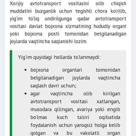
Xorijiy avtotransport vositasini olib chiqish
muddatini buzganlik uchun tegishli chora ko‘rilib,
yig‘im to‘liq undirilgunga qadar avtotransport
vositasi davlat bojxona xizmatining hududiy organi
yoki bojxona posti tomonidan belgilanadigan
joylarda vaqtincha saqlanishi lozim.
Yig‘im quyidagi hollarda to‘lanmaydi:
bojxona organlari tomonidan
belgilanadigan joylarda vaqtincha
saqlash davri uchun;
agar vaqtincha olib kirilgan
avtotransport vositasi xatlangan,
musodara qilingan, avariya yoki engib
bo‘lmas kuch ta’siri oqibatida
foydalanish uchun yaroqsiz holga kelib
qolgan va bu vakolatli organ