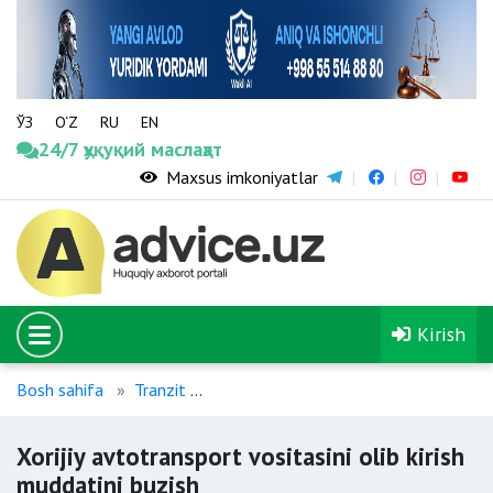
ЎЗ
O‘Z
RU
EN
24/7 ҳуқуқий маслаҳат
Maxsus imkoniyatlar
Kirish
Bosh sahifa
Tranzit
Xorijiy avtotransport vositasini olib k
Xorijiy avtotransport vositasini olib kirish
muddatini buzish