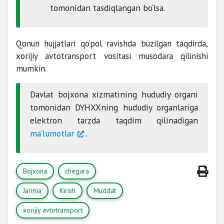
tomonidan tasdiqlangan bo‘lsa.
Qonun hujjatlari qo‘pol ravishda buzilgan taqdirda,
xorijiy avtotransport vositasi musodara qilinishi
mumkin.
Davlat bojxona xizmatining hududiy organi
tomonidan DYHXXning hududiy organlariga
elektron tarzda taqdim qilinadigan
ma’lumotlar
.
Bojxona
chegara
Jarima
Kirish
Muddat
xorijiy avtotransport