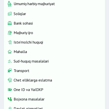
Umumiy harbiy majburiyat
Soliqlar
Bank sohasi
Majburiy ijro
Iste’molchi huquqi
Mahalla
Sud-huquq masalalari
Transport
Chet elliklarga eslatma
One ID vа YaIDXP
Bojxona masalalar
Davlat xizmatlari