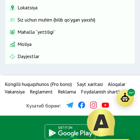
Lokatsiya
Siz uchun muhim (bilib qo‘ygan yaxshi)
Mahalla “yettiligi”
Moliya
Dayjestlar
Ko‘ngilli huquqshunos (Pro bono)
Sayt xaritasi
Aloqalar
Vakansiya
Reglament
Reklama
Foydalanish shartlari
24/7
Кузатиб боринг: