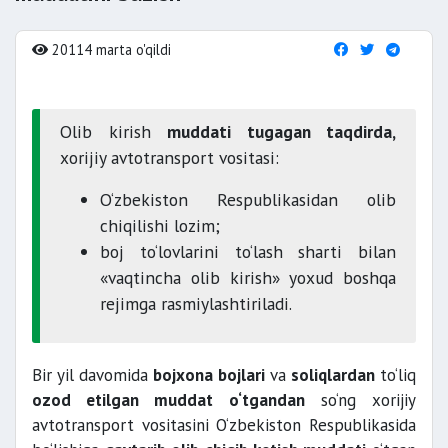
20114 marta o'qildi
Olib kirish
muddati tugagan taqdirda,
xorijiy avtotransport vositasi:
O‘zbekiston Respublikasidan olib
chiqilishi lozim;
boj to‘lovlarini to‘lash sharti bilan
«vaqtincha olib kirish» yoxud boshqa
rejimga rasmiylashtiriladi.
Bir yil davomida
bojxona bojlari
va
soliqlardan
to‘liq
ozod etilgan muddat o‘tgandan
so‘ng xorijiy
avtotransport vositasini O‘zbekiston Respublikasida