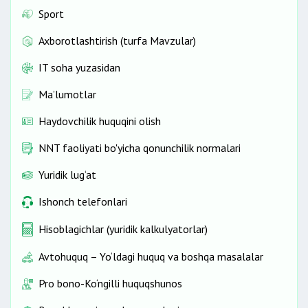
Sport
Axborotlashtirish (turfa Mavzular)
IT soha yuzasidan
Ma’lumotlar
Haydovchilik huquqini olish
NNT faoliyati bo'yicha qonunchilik normalari
Yuridik lug‘at
Ishonch telefonlari
Hisoblagichlar (yuridik kalkulyatorlar)
Avtohuquq – Yo‘ldagi huquq va boshqa masalalar
Pro bono-Ko‘ngilli huquqshunos