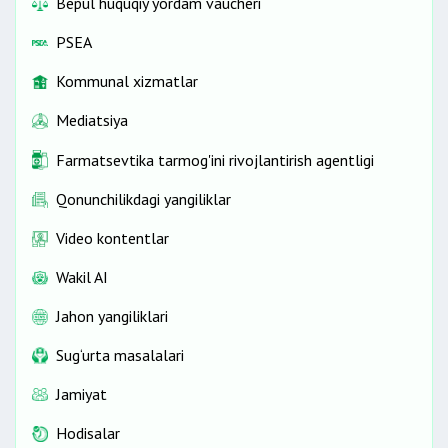
Bepul huquqiy yordam vaucheri
PSEA
Kommunal xizmatlar
Mediatsiya
Farmatsevtika tarmog'ini rivojlantirish agentligi
Qonunchilikdagi yangiliklar
Video kontentlar
Wakil AI
Jahon yangiliklari
Sug‘urta masalalari
Jamiyat
Hodisalar